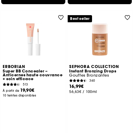
Best seller
ERBORIAN
SEPHORA COLLECTION
Super BB Concealer –
Instant Bronzing Drops
Anticernes haute couvrance
Gouttes Bronzantes
+ soin efficace
360
513
16,99€
19,90€
À partir de
56,63€
/
100ml
10 teintes disponibles