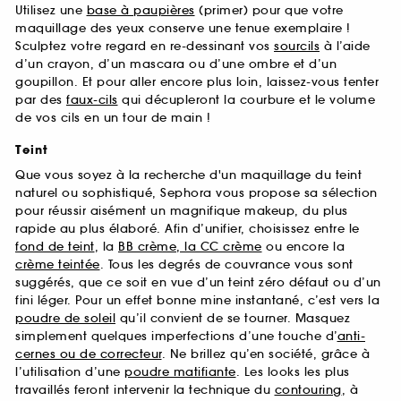
Utilisez une
base à paupières
(primer) pour que votre
maquillage des yeux conserve une tenue exemplaire !
Sculptez votre regard en re-dessinant vos
sourcils
à l’aide
d’un crayon, d’un mascara ou d’une ombre et d’un
goupillon. Et pour aller encore plus loin, laissez-vous tenter
par des
faux-cils
qui décupleront la courbure et le volume
de vos cils en un tour de main !
Teint
Que vous soyez à la recherche d'un maquillage du teint
naturel ou sophistiqué, Sephora vous propose sa sélection
pour réussir aisément un magnifique makeup, du plus
rapide au plus élaboré. Afin d’unifier, choisissez entre le
fond de teint
, la
BB crème, la CC crème
ou encore la
crème teintée
. Tous les degrés de couvrance vous sont
suggérés, que ce soit en vue d’un teint zéro défaut ou d’un
fini léger. Pour un effet bonne mine instantané, c’est vers la
poudre de soleil
qu’il convient de se tourner. Masquez
simplement quelques imperfections d’une touche d’
anti-
cernes ou de correcteur
. Ne brillez qu’en société, grâce à
l’utilisation d’une
poudre matifiante
. Les looks les plus
travaillés feront intervenir la technique du
contouring
, à