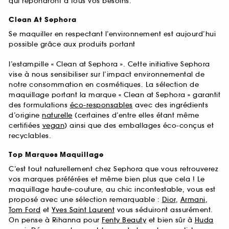
qui répondront à tous vos besoins.
Clean At Sephora
Se maquiller en respectant l’environnement est aujourd’hui
possible grâce aux produits portant
l’estampille « Clean at Sephora ». Cette initiative Sephora
vise à nous sensibiliser sur l’impact environnemental de
notre consommation en cosmétiques. La sélection de
maquillage portant la marque « Clean at Sephora » garantit
des formulations
éco-responsables
avec des ingrédients
d’origine
naturelle
(certaines d’entre elles étant même
certifiées
vegan
) ainsi que des emballages éco-conçus et
recyclables.
Top Marques Maquillage
C’est tout naturellement chez Sephora que vous retrouverez
vos marques préférées et même bien plus que cela ! Le
maquillage haute-couture, au chic incontestable, vous est
proposé avec une sélection remarquable :
Dior
,
Armani
,
Tom Ford
et
Yves Saint Laurent
vous séduiront assurément.
On pense à Rihanna pour
Fenty Beauty
et bien sûr à
Huda