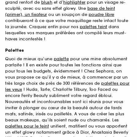
grand renfort de
blush
et d’
highlighter
pour un visage re-
sculpté, avec ou sans effet glowy. Une
base de teint
(primer), un fixateur
ou un soupçon de
poudre libre
contribueront à ce que votre maquillage reste intact toute
la journée. Craquez enfin pour nos
palettes teint
dans
lesquelles vos marques préférées ont compilé leurs must-
haves incontestés !
Palettes
Quoi de mieux qu’une
palette
pour une mine absolument
parfaite ! Il en existe pour toutes les fonctions ainsi que
pour tous les budgets, évidemment ! Chez Sephora, on
vous propose ce qu’il y a de mieux, à commencer par un
très large choix de près de 300 références de
palettes pour
les yeux
! Huda, Tarte, Charlotte Tilbury, Too Faced ou
encore Fenty Beauty subliment votre regard ébloui.
Nouveautés et incontournables sont ici réunis pour vous
inviter à plonger au cœur de la beauté autour de fards
mats, satinés, irisés ou pailletés. A vous de créer les plus
beaux makeups, qu’ils soient nude ou chamarrés. Les
palettes pour le teint
unifient, matifient ou vous apportent
un effet glowy notamment grâce à Dior, Anastasia Beverly