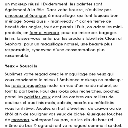
un makeup réussi ! Evidemment, les
palettes
sont
également à la fête. Dans votre trousse, n’oubliez pas
pinceaux et éponges
à maquillage, qui font toujours bon
ménage. Soyez aussi « mani-ready »* car en terme de
beauté des ongles, tout est permis ! Puis, on adore les mini-
produits, en
format voyage
, pour optimiser ses bagages.
Enfin, laissez-vous tenter par les produits labellisés
Clean at
Sephora
, pour un maquillage naturel, une beauté plus
responsable, synonyme d’une consommation plus
raisonnable.
Yeux + Sourcils
Sublimez votre regard avec le maquillage des yeux qui
vous conviendra le mieux ! Ambiance makeup no makeup :
les
fards à paupières
nude, en vue d’un rendu naturel, se
font la part belle. Pour des looks plus recherchés, piochez
parmi les
palettes yeux
dont les ombres aux milliers de
couleurs et aux finis mats, satinés, nacrés ou métallisés
vous font rêver. Ajoutez un trait d’
eyeliner
, de
crayon ou de
khôl
afin de souligner vos yeux de biche. Quelques touches
de
mascara
, waterproof ou pas, sur les cils du haut (et
même du bas !) agrandiront votre regard comme il se doit.