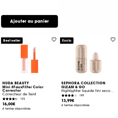
Ajouter au panier
Best seller
Exclu
HUDA BEAUTY
SEPHORA COLLECTION
Mini #FauxFilter Color
GLEAM & GO
Corrector
Highlighter liquide fini seconde peau
Correcteur de Teint
199
193
13,99€
16,00€
4 teintes disponibles
4 teintes disponibles