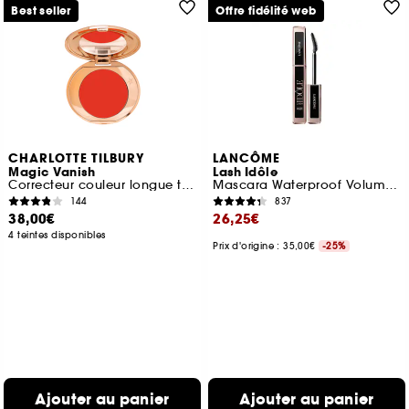
Best seller
Offre fidélité web
CHARLOTTE TILBURY
LANCÔME
Magic Vanish
Lash Idôle
Correcteur couleur longue tenue
Mascara Waterproof Volume Effet Cils Recourbés
144
837
38,00€
26,25€
4 teintes disponibles
Prix d'origine : 35,00€
-25%
Ajouter au panier
Ajouter au panier