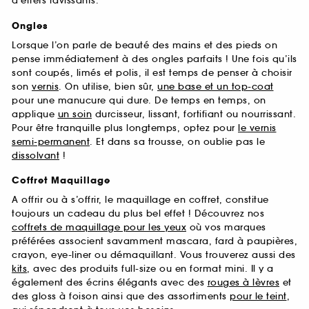
d’effets ravissants.
Ongles
Lorsque l’on parle de beauté des mains et des pieds on
pense immédiatement à des ongles parfaits ! Une fois qu’ils
sont coupés, limés et polis, il est temps de penser à choisir
son
vernis
. On utilise, bien sûr,
une base et un top-coat
pour une manucure qui dure. De temps en temps, on
applique
un soin
durcisseur, lissant, fortifiant ou nourrissant.
Pour être tranquille plus longtemps, optez pour
le vernis
semi-permanent
. Et dans sa trousse, on oublie pas le
dissolvant
!
Coffret Maquillage
A offrir ou à s’offrir, le maquillage en coffret, constitue
toujours un cadeau du plus bel effet ! Découvrez nos
coffrets de maquillage pour les yeux
où vos marques
préférées associent savamment mascara, fard à paupières,
crayon, eye-liner ou démaquillant. Vous trouverez aussi des
kits
, avec des produits full-size ou en format mini. Il y a
également des écrins élégants avec des
rouges à lèvres
et
des gloss à foison ainsi que des assortiments
pour le teint
,