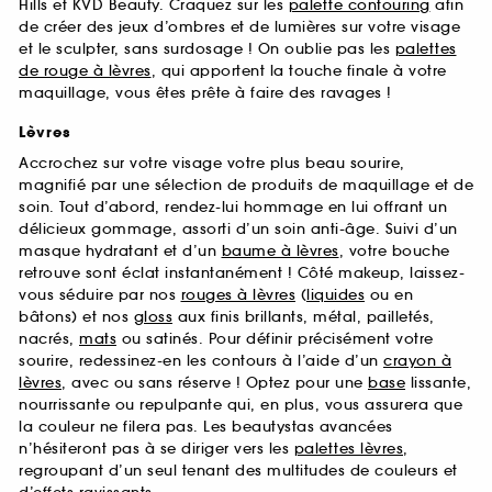
Hills et KVD Beauty. Craquez sur les
palette contouring
afin
de créer des jeux d’ombres et de lumières sur votre visage
et le sculpter, sans surdosage ! On oublie pas les
palettes
de rouge à lèvres
, qui apportent la touche finale à votre
maquillage, vous êtes prête à faire des ravages !
Lèvres
Accrochez sur votre visage votre plus beau sourire,
magnifié par une sélection de produits de maquillage et de
soin. Tout d’abord, rendez-lui hommage en lui offrant un
délicieux gommage, assorti d’un soin anti-âge. Suivi d’un
masque hydratant et d’un
baume à lèvres
, votre bouche
retrouve sont éclat instantanément ! Côté makeup, laissez-
vous séduire par nos
rouges à lèvres
(
liquides
ou en
bâtons) et nos
gloss
aux finis brillants, métal, pailletés,
nacrés,
mats
ou satinés. Pour définir précisément votre
sourire, redessinez-en les contours à l’aide d’un
crayon à
lèvres
, avec ou sans réserve ! Optez pour une
base
lissante,
nourrissante ou repulpante qui, en plus, vous assurera que
la couleur ne filera pas. Les beautystas avancées
n’hésiteront pas à se diriger vers les
palettes lèvres
,
regroupant d’un seul tenant des multitudes de couleurs et