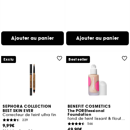
Ajouter au panier
Ajouter au panier
Exclu
Best seller
SEPHORA COLLECTION
BENEFIT COSMETICS
BEST SKIN EVER
The POREfessional
Foundation
Correcteur de teint ultra fin
fond de teint lissant & floutant à la niacinamide
229
566
9,99€
49,90€