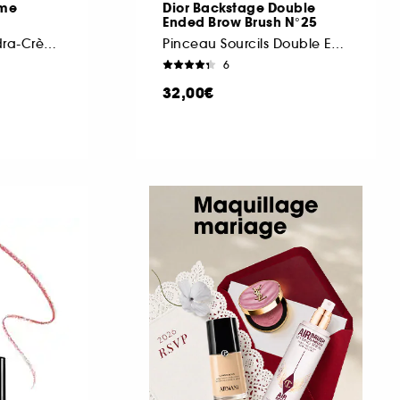
ème
Dior Backstage Double
Ended Brow Brush N°25
Rouge à Lèvres Hydra-Crème Recharge
Pinceau Sourcils Double Embout
6
32,00€