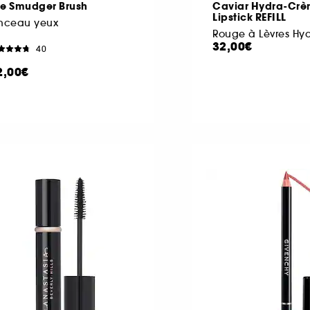
ye Smudger Brush
Caviar Hydra-Cr
Lipstick REFILL
inceau yeux
32,00€
40
2,00€