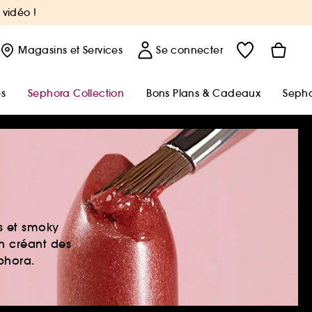
 vidéo !
Magasins
et Services
Se connecter
s
Sephora Collection
Bons Plans & Cadeaux
Sepho
es et smoky
en créant des
ephora.