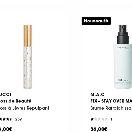
Nouveauté
UCCI
M.A.C
loss de Beauté
FIX+ STAY OVER M
oss à Lèvres Repulpant
259
1
6,00€
36,00€