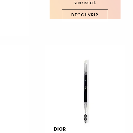
sunkissed.
DÉCOUVRIR
DIOR