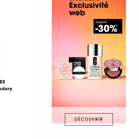
BS
endary
DÉCOUVRIR