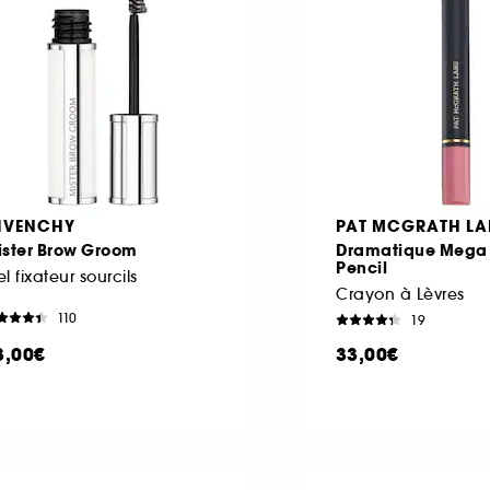
IVENCHY
PAT MCGRATH LA
ister Brow Groom
Dramatique Mega 
Pencil
l fixateur sourcils
Crayon à Lèvres
110
19
3,00€
33,00€