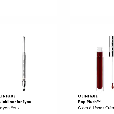
LINIQUE
CLINIQUE
ickliner for Eyes
Pop Plush™
rayon Yeux
Gloss à Lèvres Cr