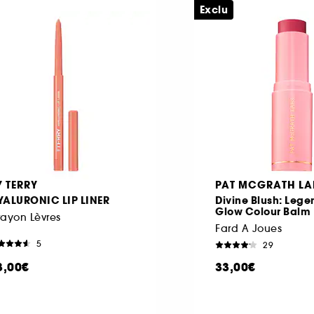
Exclu
Y TERRY
PAT MCGRATH LA
YALURONIC LIP LINER
Divine Blush: Leg
Glow Colour Balm
ayon Lèvres
Fard A Joues
5
29
3,00€
33,00€