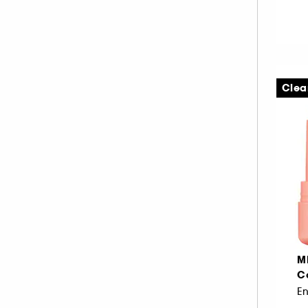
Tissus (1)
INNISFREE (1)
ISLE OF PARADISE (1)
KIEHL'S SINCE 1851 (3)
KLORANE (1)
Clea
KOSAS (34)
KVD Beauty (13)
LA MER (5)
LANCÔME (66)
LANEIGE (5)
LANOLIPS (10)
LA PRAIRIE (5)
LAURA MERCIER (52)
M
LE MINI MACARON (35)
Co
M.A.C (97)
En
MAKEUP BY MARIO (48)