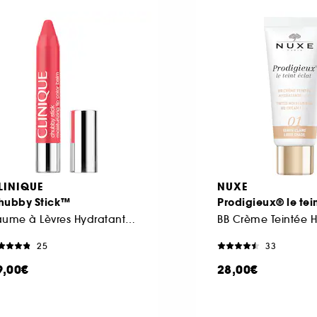
LINIQUE
NUXE
hubby Stick™
Prodigieux® le tei
Baume à Lèvres Hydratant Teinté
25
33
9,00€
28,00€