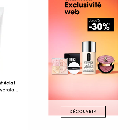
nt éclat
BB Crème Teintée Hydratante
DÉCOUVRIR