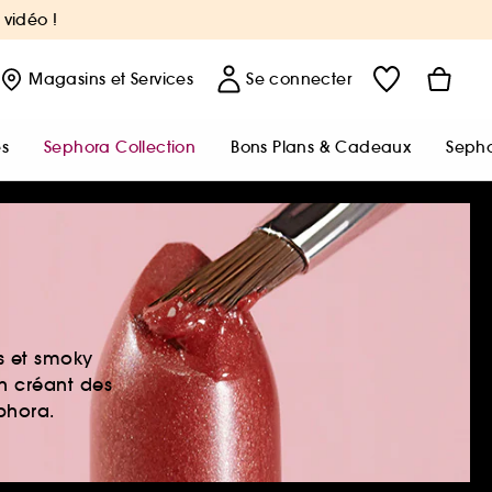
 vidéo !
Magasins
et Services
Se connecter
s
Sephora Collection
Bons Plans & Cadeaux
Sepho
es et smoky
en créant des
ephora.