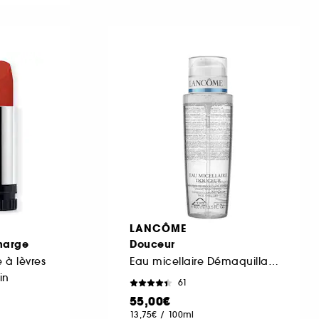
LANCÔME
harge
Douceur
 à lèvres
Eau micellaire Démaquillante Visage, Yeux, Lèvres
tin
61
55,00€
13,75€
/
100ml