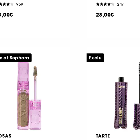
959
247
8,00€
28,00€
n at Sephora
Exclu
OSAS
TARTE