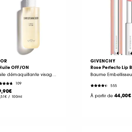
IOR
GIVENCHY
'Huile OFF/ON
Rose Perfecto Lip 
Huile démaquillante visage, yeux et lèvres à rincer
109
555
9,90€
44,00€
À partir de
,51€
/
100ml