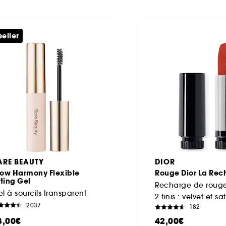
seller
ARE BEAUTY
DIOR
row Harmony Flexible
Rouge Dior La Rec
fting Gel
Recharge de rouge
l à sourcils transparent
2 finis : velvet et sa
2037
182
3,00€
42,00€