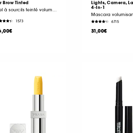
r Brow Tinted
Lights, Camera, 
4-In-1
Gel à sourcils teinté volumateur
Mascara volumisan
1573
6715
6,00€
31,00€