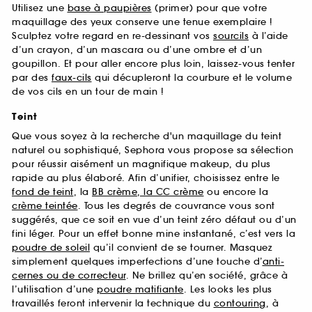
Utilisez une
base à paupières
(primer) pour que votre
maquillage des yeux conserve une tenue exemplaire !
Sculptez votre regard en re-dessinant vos
sourcils
à l’aide
d’un crayon, d’un mascara ou d’une ombre et d’un
goupillon. Et pour aller encore plus loin, laissez-vous tenter
par des
faux-cils
qui décupleront la courbure et le volume
de vos cils en un tour de main !
Teint
Que vous soyez à la recherche d'un maquillage du teint
naturel ou sophistiqué, Sephora vous propose sa sélection
pour réussir aisément un magnifique makeup, du plus
rapide au plus élaboré. Afin d’unifier, choisissez entre le
fond de teint
, la
BB crème, la CC crème
ou encore la
crème teintée
. Tous les degrés de couvrance vous sont
suggérés, que ce soit en vue d’un teint zéro défaut ou d’un
fini léger. Pour un effet bonne mine instantané, c’est vers la
poudre de soleil
qu’il convient de se tourner. Masquez
simplement quelques imperfections d’une touche d’
anti-
cernes ou de correcteur
. Ne brillez qu’en société, grâce à
l’utilisation d’une
poudre matifiante
. Les looks les plus
travaillés feront intervenir la technique du
contouring
, à