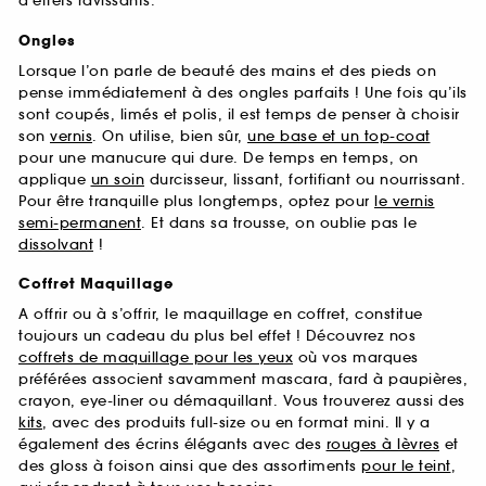
d’effets ravissants.
Ongles
Lorsque l’on parle de beauté des mains et des pieds on
pense immédiatement à des ongles parfaits ! Une fois qu’ils
sont coupés, limés et polis, il est temps de penser à choisir
son
vernis
. On utilise, bien sûr,
une base et un top-coat
pour une manucure qui dure. De temps en temps, on
applique
un soin
durcisseur, lissant, fortifiant ou nourrissant.
Pour être tranquille plus longtemps, optez pour
le vernis
semi-permanent
. Et dans sa trousse, on oublie pas le
dissolvant
!
Coffret Maquillage
A offrir ou à s’offrir, le maquillage en coffret, constitue
toujours un cadeau du plus bel effet ! Découvrez nos
coffrets de maquillage pour les yeux
où vos marques
préférées associent savamment mascara, fard à paupières,
crayon, eye-liner ou démaquillant. Vous trouverez aussi des
kits
, avec des produits full-size ou en format mini. Il y a
également des écrins élégants avec des
rouges à lèvres
et
des gloss à foison ainsi que des assortiments
pour le teint
,