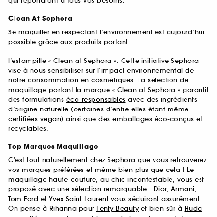
qui répondront à tous vos besoins.
Clean At Sephora
Se maquiller en respectant l’environnement est aujourd’hui
possible grâce aux produits portant
l’estampille « Clean at Sephora ». Cette initiative Sephora
vise à nous sensibiliser sur l’impact environnemental de
notre consommation en cosmétiques. La sélection de
maquillage portant la marque « Clean at Sephora » garantit
des formulations
éco-responsables
avec des ingrédients
d’origine
naturelle
(certaines d’entre elles étant même
certifiées
vegan
) ainsi que des emballages éco-conçus et
recyclables.
Top Marques Maquillage
C’est tout naturellement chez Sephora que vous retrouverez
vos marques préférées et même bien plus que cela ! Le
maquillage haute-couture, au chic incontestable, vous est
proposé avec une sélection remarquable :
Dior
,
Armani
,
Tom Ford
et
Yves Saint Laurent
vous séduiront assurément.
On pense à Rihanna pour
Fenty Beauty
et bien sûr à
Huda