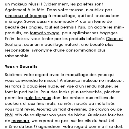
un makeup réussi ! Evidemment, les
palettes
sont
également à la fête. Dans votre trousse, n’oubliez pas
pinceaux et éponges
à maquillage, qui font toujours bon
ménage. Soyez aussi « mani-ready »* car en terme de
beauté des ongles, tout est permis ! Puis, on adore les mini-
produits, en
format voyage
, pour optimiser ses bagages.
Enfin, laissez-vous tenter par les produits labellisés
Clean at
Sephora
, pour un maquillage naturel, une beauté plus
responsable, synonyme d’une consommation plus
raisonnable.
Yeux + Sourcils
Sublimez votre regard avec le maquillage des yeux qui
vous conviendra le mieux ! Ambiance makeup no makeup :
les
fards à paupières
nude, en vue d’un rendu naturel, se
font la part belle. Pour des looks plus recherchés, piochez
parmi les
palettes yeux
dont les ombres aux milliers de
couleurs et aux finis mats, satinés, nacrés ou métallisés
vous font rêver. Ajoutez un trait d’
eyeliner
, de
crayon ou de
khôl
afin de souligner vos yeux de biche. Quelques touches
de
mascara
, waterproof ou pas, sur les cils du haut (et
même du bas !) agrandiront votre regard comme il se doit.