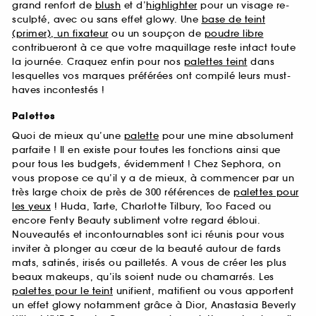
grand renfort de
blush
et d’
highlighter
pour un visage re-
sculpté, avec ou sans effet glowy. Une
base de teint
(primer), un fixateur
ou un soupçon de
poudre libre
contribueront à ce que votre maquillage reste intact toute
la journée. Craquez enfin pour nos
palettes teint
dans
lesquelles vos marques préférées ont compilé leurs must-
haves incontestés !
Palettes
Quoi de mieux qu’une
palette
pour une mine absolument
parfaite ! Il en existe pour toutes les fonctions ainsi que
pour tous les budgets, évidemment ! Chez Sephora, on
vous propose ce qu’il y a de mieux, à commencer par un
très large choix de près de 300 références de
palettes pour
les yeux
! Huda, Tarte, Charlotte Tilbury, Too Faced ou
encore Fenty Beauty subliment votre regard ébloui.
Nouveautés et incontournables sont ici réunis pour vous
inviter à plonger au cœur de la beauté autour de fards
mats, satinés, irisés ou pailletés. A vous de créer les plus
beaux makeups, qu’ils soient nude ou chamarrés. Les
palettes pour le teint
unifient, matifient ou vous apportent
un effet glowy notamment grâce à Dior, Anastasia Beverly