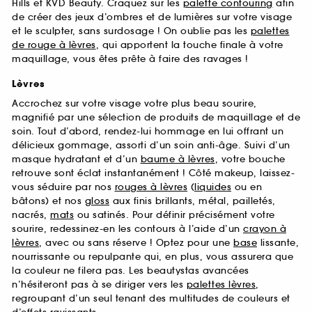
Hills et KVD Beauty. Craquez sur les
palette contouring
afin
de créer des jeux d’ombres et de lumières sur votre visage
et le sculpter, sans surdosage ! On oublie pas les
palettes
de rouge à lèvres
, qui apportent la touche finale à votre
maquillage, vous êtes prête à faire des ravages !
Lèvres
Accrochez sur votre visage votre plus beau sourire,
magnifié par une sélection de produits de maquillage et de
soin. Tout d’abord, rendez-lui hommage en lui offrant un
délicieux gommage, assorti d’un soin anti-âge. Suivi d’un
masque hydratant et d’un
baume à lèvres
, votre bouche
retrouve sont éclat instantanément ! Côté makeup, laissez-
vous séduire par nos
rouges à lèvres
(
liquides
ou en
bâtons) et nos
gloss
aux finis brillants, métal, pailletés,
nacrés,
mats
ou satinés. Pour définir précisément votre
sourire, redessinez-en les contours à l’aide d’un
crayon à
lèvres
, avec ou sans réserve ! Optez pour une
base
lissante,
nourrissante ou repulpante qui, en plus, vous assurera que
la couleur ne filera pas. Les beautystas avancées
n’hésiteront pas à se diriger vers les
palettes lèvres
,
regroupant d’un seul tenant des multitudes de couleurs et