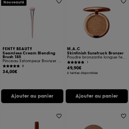
Nouveauté
FENTY BEAUTY
M.A.C
Seamless Cream Blending
Skinfinish Sunstruck Bronzer
Brush 185
Poudre bronzante longue tenue
Pinceau Estompeur Bronzer et Texture Crème
1
8
49,90€
34,00€
6 teintes disponibles
Ajouter au panier
Ajouter au panier