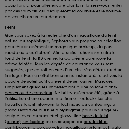
goupillon. Et pour aller encore plus loin, laissez-vous tenter
par des
faux-cils
qui décupleront la courbure et le volume
de vos cils en un tour de main !
Teint
Que vous soyez à la recherche d'un maquillage du teint
naturel ou sophistiqué, Sephora vous propose sa sélection
pour réussir aisément un magnifique makeup, du plus
rapide au plus élaboré. Afin d’unifier, choisissez entre le
fond de teint
, la
BB crème, la CC crème
ou encore la
crème teintée
. Tous les degrés de couvrance vous sont
suggérés, que ce soit en vue d’un teint zéro défaut ou d’un
fini léger. Pour un effet bonne mine instantané, c’est vers la
poudre de soleil
qu’il convient de se tourner. Masquez
simplement quelques imperfections d’une touche d’
anti-
cernes ou de correcteur
. Ne brillez qu’en société, grâce à
l’utilisation d’une
poudre matifiante
. Les looks les plus
travaillés feront intervenir la technique du
contouring
, à
grand renfort de
blush
et d’
highlighter
pour un visage re-
sculpté, avec ou sans effet glowy. Une
base de teint
(primer), un fixateur
ou un soupçon de
poudre libre
contribueront à ce que votre maquillage reste intact toute