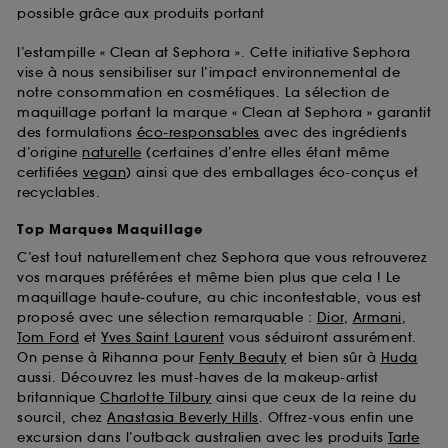
possible grâce aux produits portant
l’estampille « Clean at Sephora ». Cette initiative Sephora
vise à nous sensibiliser sur l’impact environnemental de
notre consommation en cosmétiques. La sélection de
maquillage portant la marque « Clean at Sephora » garantit
des formulations
éco-responsables
avec des ingrédients
d’origine
naturelle
(certaines d’entre elles étant même
certifiées
vegan
) ainsi que des emballages éco-conçus et
recyclables.
Top Marques Maquillage
C’est tout naturellement chez Sephora que vous retrouverez
vos marques préférées et même bien plus que cela ! Le
maquillage haute-couture, au chic incontestable, vous est
proposé avec une sélection remarquable :
Dior
,
Armani
,
Tom Ford
et
Yves Saint Laurent
vous séduiront assurément.
On pense à Rihanna pour
Fenty Beauty
et bien sûr à
Huda
aussi. Découvrez les must-haves de la makeup-artist
britannique
Charlotte Tilbury
ainsi que ceux de la reine du
sourcil, chez
Anastasia Beverly Hills
. Offrez-vous enfin une
excursion dans l’outback australien avec les produits
Tarte