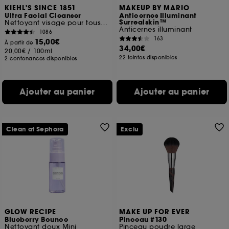
KIEHL'S SINCE 1851
MAKEUP BY MARIO
Ultra Facial Cleanser
Anticernes Illuminant
Surrealskin™
Nettoyant visage pour tous types de peaux
Anticernes illuminant
1086
163
15,00€
À partir de
34,00€
20,00€
/
100ml
22 teintes disponibles
2 contenances disponibles
Ajouter au panier
Ajouter au panier
Clean at Sephora
Exclu
GLOW RECIPE
MAKE UP FOR EVER
Blueberry Bounce
Pinceau #130
Nettoyant doux Mini
Pinceau poudre large