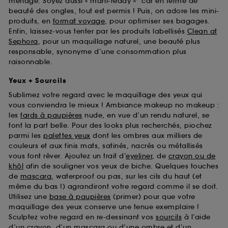
ménage. Soyez aussi « mani-ready »* car en terme de
beauté des ongles, tout est permis ! Puis, on adore les mini-
produits, en
format voyage
, pour optimiser ses bagages.
Enfin, laissez-vous tenter par les produits labellisés
Clean at
Sephora
, pour un maquillage naturel, une beauté plus
responsable, synonyme d’une consommation plus
raisonnable.
Yeux + Sourcils
Sublimez votre regard avec le maquillage des yeux qui
vous conviendra le mieux ! Ambiance makeup no makeup :
les
fards à paupières
nude, en vue d’un rendu naturel, se
font la part belle. Pour des looks plus recherchés, piochez
parmi les
palettes yeux
dont les ombres aux milliers de
couleurs et aux finis mats, satinés, nacrés ou métallisés
vous font rêver. Ajoutez un trait d’
eyeliner
, de
crayon ou de
khôl
afin de souligner vos yeux de biche. Quelques touches
de
mascara
, waterproof ou pas, sur les cils du haut (et
même du bas !) agrandiront votre regard comme il se doit.
Utilisez une
base à paupières
(primer) pour que votre
maquillage des yeux conserve une tenue exemplaire !
Sculptez votre regard en re-dessinant vos
sourcils
à l’aide
d’un crayon, d’un mascara ou d’une ombre et d’un