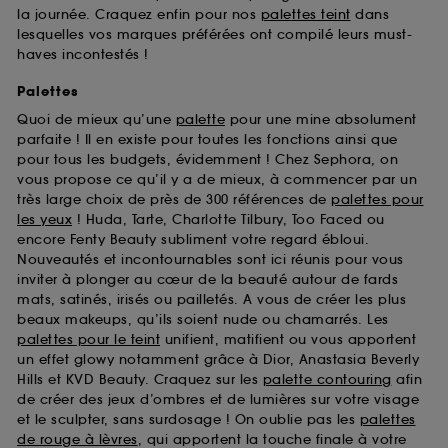
la journée. Craquez enfin pour nos
palettes teint
dans
lesquelles vos marques préférées ont compilé leurs must-
haves incontestés !
Palettes
Quoi de mieux qu’une
palette
pour une mine absolument
parfaite ! Il en existe pour toutes les fonctions ainsi que
pour tous les budgets, évidemment ! Chez Sephora, on
vous propose ce qu’il y a de mieux, à commencer par un
très large choix de près de 300 références de
palettes pour
les yeux
! Huda, Tarte, Charlotte Tilbury, Too Faced ou
encore Fenty Beauty subliment votre regard ébloui.
Nouveautés et incontournables sont ici réunis pour vous
inviter à plonger au cœur de la beauté autour de fards
mats, satinés, irisés ou pailletés. A vous de créer les plus
beaux makeups, qu’ils soient nude ou chamarrés. Les
palettes pour le teint
unifient, matifient ou vous apportent
un effet glowy notamment grâce à Dior, Anastasia Beverly
Hills et KVD Beauty. Craquez sur les
palette contouring
afin
de créer des jeux d’ombres et de lumières sur votre visage
et le sculpter, sans surdosage ! On oublie pas les
palettes
de rouge à lèvres
, qui apportent la touche finale à votre