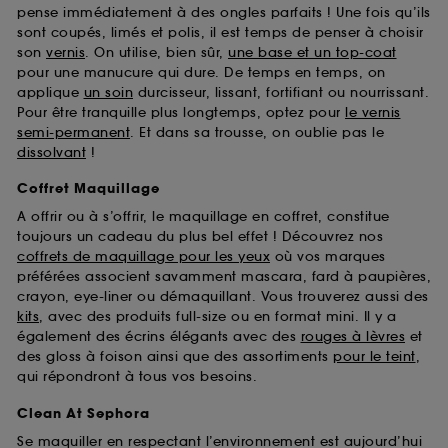
pense immédiatement à des ongles parfaits ! Une fois qu’ils
sont coupés, limés et polis, il est temps de penser à choisir
son
vernis
. On utilise, bien sûr,
une base et un top-coat
pour une manucure qui dure. De temps en temps, on
applique
un soin
durcisseur, lissant, fortifiant ou nourrissant.
Pour être tranquille plus longtemps, optez pour
le vernis
semi-permanent
. Et dans sa trousse, on oublie pas le
dissolvant
!
Coffret Maquillage
A offrir ou à s’offrir, le maquillage en coffret, constitue
toujours un cadeau du plus bel effet ! Découvrez nos
coffrets de maquillage pour les yeux
où vos marques
préférées associent savamment mascara, fard à paupières,
crayon, eye-liner ou démaquillant. Vous trouverez aussi des
kits
, avec des produits full-size ou en format mini. Il y a
également des écrins élégants avec des
rouges à lèvres
et
des gloss à foison ainsi que des assortiments
pour le teint
,
qui répondront à tous vos besoins.
Clean At Sephora
Se maquiller en respectant l’environnement est aujourd’hui