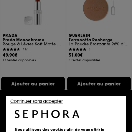
PRADA
GUERLAIN
Prada Monochrome
Terracotta Recharge
Rouge à Lèvres Soft Matte Confort et Longue Tenue
La Poudre Bronzante 96% d'ingrédients d'origine naturelle
417
8
49,90€
51,00€
17 teintes disponibles
3 teintes disponibles
Ajouter au panier
Ajouter au panier
Continuer sans accepter
Offre fidélité web
Nous utilisons des cookies afin de vous offrir la