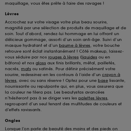
maquillage, vous êtes prête à faire des ravages !
Lèvres
Accrochez sur votre visage votre plus beau sourire,
magnifié par une sélection de produits de maquillage et de
soin. Tout d’abord, rendez-lui hommage en lui offrant un
délicieux gommage, assorti d’un soin anti-âge. Suivi d’un
masque hydratant et d’un
baume à lèvres
, votre bouche
retrouve sont éclat instantanément ! Côté makeup, laissez-
vous séduire par nos
rouges à lèvres
(
liquides
ou en
bâtons) et nos
gloss
aux finis brillants, métal, pailletés,
nacrés,
mats
ou satinés. Pour définir précisément votre
sourire, redessinez-en les contours à l’aide d’un
crayon à
lèvres
, avec ou sans réserve ! Optez pour une
base
lissante,
nourrissante ou repulpante qui, en plus, vous assurera que
la couleur ne filera pas. Les beautystas avancées
n’hésiteront pas à se diriger vers les
palettes lèvres
,
regroupant d’un seul tenant des multitudes de couleurs et
d’effets ravissants.
Ongles
Lorsque l’on parle de beauté des mains et des pieds on