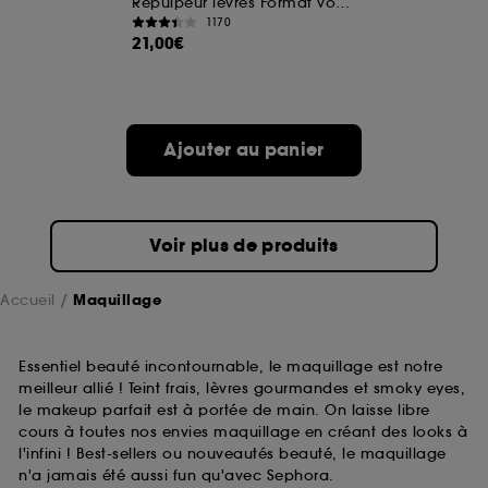
Repulpeur lèvres Format voyage
1170
21,00€
A l'exception des cookies techniques, le dépôt et la
lecture de ces traceurs requiert votre accord. Vous
pouvez personnaliser vos choix concernant le dépôt
de ces cookies grâce au bouton "personnaliser mes
choix" ci-dessous ou décider de "tout accepter".
Ajouter au panier
Sephora pourra associer les informations de
navigation collectées par ces Cookies, pour les
finalités acceptées, avec les données personnelles
collectées ou générées lors de votre activité en ligne
ou en magasin. Pour refuser tous les cookies, cliques
Voir plus de produits
sur "continuer sans accepter". Voous pouvez à tout
moment choisir de retirer votrte consentement. Si vous
souhaitez obtenir plus d'information sur les cookies
Accueil
Maquillage
utilisés,
cliquez
ici
.
Essentiel beauté incontournable, le maquillage est notre
meilleur allié ! Teint frais, lèvres gourmandes et smoky eyes,
le makeup parfait est à portée de main. On laisse libre
cours à toutes nos envies maquillage en créant des looks à
l'infini ! Best-sellers ou nouveautés beauté, le maquillage
n'a jamais été aussi fun qu'avec Sephora.