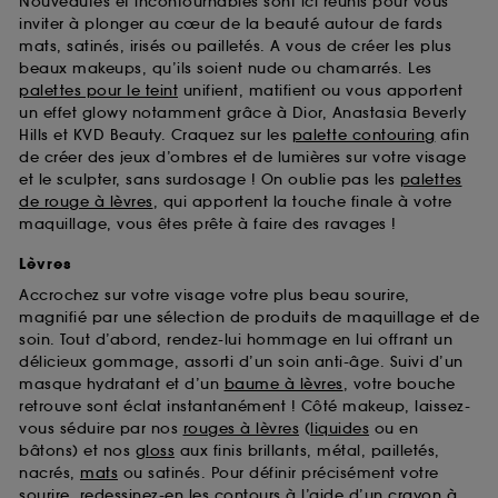
Nouveautés et incontournables sont ici réunis pour vous
d’en améliorer la performance.
inviter à plonger au cœur de la beauté autour de fards
mats, satinés, irisés ou pailletés. A vous de créer les plus
Cookies de sécurisation des paiements en ligne :
beaux makeups, qu’ils soient nude ou chamarrés. Les
ils nous permettent de lutter notamment contre les
fraudes aux moyens de paiement et les
palettes pour le teint
unifient, matifient ou vous apportent
usurpations d’identité.
un effet glowy notamment grâce à Dior, Anastasia Beverly
Hills et KVD Beauty. Craquez sur les
palette contouring
afin
Cookies fonctionnels :
il s’agit de cookies
de créer des jeux d’ombres et de lumières sur votre visage
permettant l’affichage et/ou la fourniture de
et le sculpter, sans surdosage ! On oublie pas les
palettes
certaines fonctionnalités du site, tel que les
de rouge à lèvres
, qui apportent la touche finale à votre
cookies d’authentification qui sont utilisés afin de
maquillage, vous êtes prête à faire des ravages !
vous faire bénéficier de l’authentification
prolongée vous permettant d’accéder à votre
Lèvres
compte lors de votre prochaine visite sur le site
Accrochez sur votre visage votre plus beau sourire,
sans saisir à nouveau votre identifiant et mot de
magnifié par une sélection de produits de maquillage et de
passe.
soin. Tout d’abord, rendez-lui hommage en lui offrant un
délicieux gommage, assorti d’un soin anti-âge. Suivi d’un
masque hydratant et d’un
baume à lèvres
, votre bouche
A l'exception des cookies techniques, le dépôt et la
retrouve sont éclat instantanément ! Côté makeup, laissez-
lecture de ces traceurs requiert votre accord. Vous
vous séduire par nos
rouges à lèvres
(
liquides
ou en
pouvez personnaliser vos choix concernant le dépôt
bâtons) et nos
gloss
aux finis brillants, métal, pailletés,
de ces cookies grâce au bouton "personnaliser mes
nacrés,
mats
ou satinés. Pour définir précisément votre
choix" ci-dessous ou décider de "tout accepter".
sourire, redessinez-en les contours à l’aide d’un
crayon à