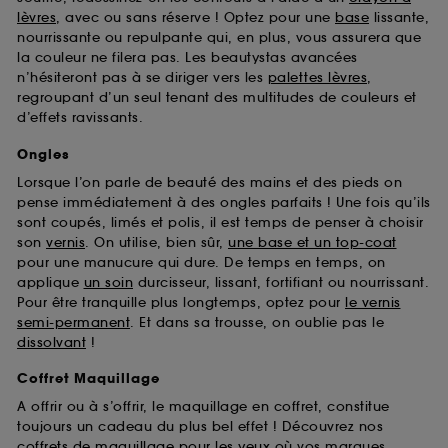
Sephora pourra associer les informations de
lèvres
, avec ou sans réserve ! Optez pour une
base
lissante,
navigation collectées par ces Cookies, pour les
nourrissante ou repulpante qui, en plus, vous assurera que
finalités acceptées, avec les données personnelles
la couleur ne filera pas. Les beautystas avancées
collectées ou générées lors de votre activité en ligne
n’hésiteront pas à se diriger vers les
palettes lèvres
,
ou en magasin. Pour refuser tous les cookies, cliques
regroupant d’un seul tenant des multitudes de couleurs et
sur "continuer sans accepter". Voous pouvez à tout
d’effets ravissants.
moment choisir de retirer votrte consentement. Si vous
souhaitez obtenir plus d'information sur les cookies
Ongles
utilisés,
cliquez
ici
.
Lorsque l’on parle de beauté des mains et des pieds on
pense immédiatement à des ongles parfaits ! Une fois qu’ils
sont coupés, limés et polis, il est temps de penser à choisir
son
vernis
. On utilise, bien sûr,
une base et un top-coat
pour une manucure qui dure. De temps en temps, on
applique
un soin
durcisseur, lissant, fortifiant ou nourrissant.
Pour être tranquille plus longtemps, optez pour
le vernis
semi-permanent
. Et dans sa trousse, on oublie pas le
dissolvant
!
Coffret Maquillage
A offrir ou à s’offrir, le maquillage en coffret, constitue
toujours un cadeau du plus bel effet ! Découvrez nos
coffrets de maquillage pour les yeux
où vos marques