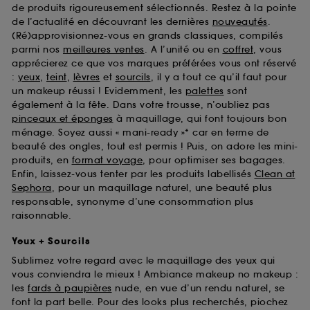
de produits rigoureusement sélectionnés. Restez à la pointe
de l’actualité en découvrant les dernières
nouveautés
.
(Ré)approvisionnez-vous en grands classiques, compilés
parmi nos
meilleures ventes
. A l’unité ou en
coffret
, vous
apprécierez ce que vos marques préférées vous ont réservé
:
yeux
,
teint
,
lèvres
et
sourcils
, il y a tout ce qu’il faut pour
un makeup réussi ! Evidemment, les
palettes
sont
également à la fête. Dans votre trousse, n’oubliez pas
pinceaux et éponges
à maquillage, qui font toujours bon
ménage. Soyez aussi « mani-ready »* car en terme de
beauté des ongles, tout est permis ! Puis, on adore les mini-
produits, en
format voyage
, pour optimiser ses bagages.
Enfin, laissez-vous tenter par les produits labellisés
Clean at
Sephora
, pour un maquillage naturel, une beauté plus
responsable, synonyme d’une consommation plus
raisonnable.
Yeux + Sourcils
Sublimez votre regard avec le maquillage des yeux qui
vous conviendra le mieux ! Ambiance makeup no makeup :
les
fards à paupières
nude, en vue d’un rendu naturel, se
font la part belle. Pour des looks plus recherchés, piochez