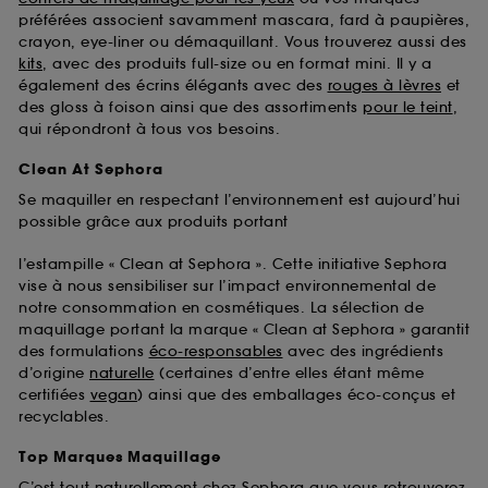
préférées associent savamment mascara, fard à paupières,
crayon, eye-liner ou démaquillant. Vous trouverez aussi des
kits
, avec des produits full-size ou en format mini. Il y a
également des écrins élégants avec des
rouges à lèvres
et
des gloss à foison ainsi que des assortiments
pour le teint
,
qui répondront à tous vos besoins.
Clean At Sephora
Se maquiller en respectant l’environnement est aujourd’hui
possible grâce aux produits portant
l’estampille « Clean at Sephora ». Cette initiative Sephora
vise à nous sensibiliser sur l’impact environnemental de
notre consommation en cosmétiques. La sélection de
maquillage portant la marque « Clean at Sephora » garantit
des formulations
éco-responsables
avec des ingrédients
d’origine
naturelle
(certaines d’entre elles étant même
certifiées
vegan
) ainsi que des emballages éco-conçus et
recyclables.
Top Marques Maquillage
C’est tout naturellement chez Sephora que vous retrouverez