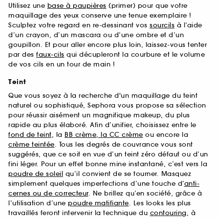
Utilisez une
base à paupières
(primer) pour que votre
maquillage des yeux conserve une tenue exemplaire !
Sculptez votre regard en re-dessinant vos
sourcils
à l’aide
d’un crayon, d’un mascara ou d’une ombre et d’un
goupillon. Et pour aller encore plus loin, laissez-vous tenter
par des
faux-cils
qui décupleront la courbure et le volume
de vos cils en un tour de main !
Teint
Que vous soyez à la recherche d'un maquillage du teint
naturel ou sophistiqué, Sephora vous propose sa sélection
pour réussir aisément un magnifique makeup, du plus
rapide au plus élaboré. Afin d’unifier, choisissez entre le
fond de teint
, la
BB crème, la CC crème
ou encore la
crème teintée
. Tous les degrés de couvrance vous sont
suggérés, que ce soit en vue d’un teint zéro défaut ou d’un
fini léger. Pour un effet bonne mine instantané, c’est vers la
poudre de soleil
qu’il convient de se tourner. Masquez
simplement quelques imperfections d’une touche d’
anti-
cernes ou de correcteur
. Ne brillez qu’en société, grâce à
l’utilisation d’une
poudre matifiante
. Les looks les plus
travaillés feront intervenir la technique du
contouring
, à