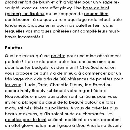
grand renfort de
blush
et d’
highlighter
pour un visage re-
sculpté, avec ou sans effet glowy. Une
base de teint
(primer), un fixateur
ou un soupçon de
poudre libre
contribueront à ce que votre maquillage reste intact toute
la journée. Craquez enfin pour nos
palettes teint
dans
lesquelles vos marques préférées ont compilé leurs must-
haves incontestés !
Palettes
Quoi de mieux qu’une
palette
pour une mine absolument
parfaite ! Il en existe pour toutes les fonctions ainsi que
pour tous les budgets, évidemment ! Chez Sephora, on
vous propose ce qu’il y a de mieux, à commencer par un
très large choix de près de 300 références de
palettes pour
les yeux
! Huda, Tarte, Charlotte Tilbury, Too Faced ou
encore Fenty Beauty subliment votre regard ébloui.
Nouveautés et incontournables sont ici réunis pour vous
inviter à plonger au cœur de la beauté autour de fards
mats, satinés, irisés ou pailletés. A vous de créer les plus
beaux makeups, qu’ils soient nude ou chamarrés. Les
palettes pour le teint
unifient, matifient ou vous apportent
un effet glowy notamment grâce à Dior, Anastasia Beverly