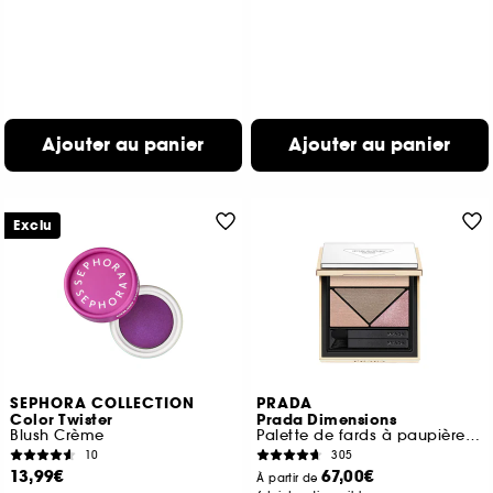
Ajouter au panier
Ajouter au panier
Exclu
SEPHORA COLLECTION
PRADA
Color Twister
Prada Dimensions
Blush Crème
Palette de fards à paupières Couleur Intense Longue Tenue
10
305
13,99€
67,00€
À partir de