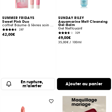
SUMMER FRIDAYS
SUNDAY RILEY
Sweet Pink Duo
Aquamarine Melt Cleansing
Gel-Balm
coffret Baume à lèvres soin hydratant
Gel Nettoyant
287
329
42,00€
49,00€
35,00€
/
100ml
En rupture,
Ajouter au panier
m’alerter