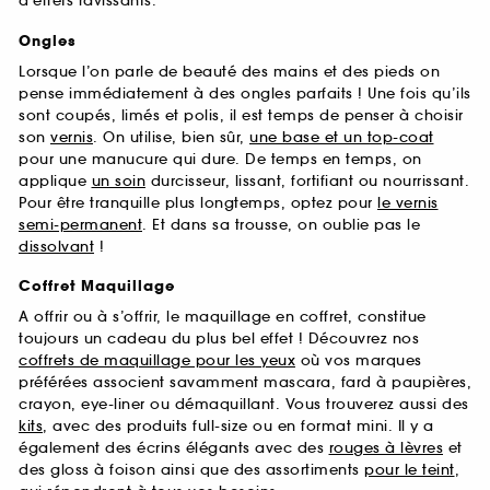
d’effets ravissants.
Ongles
Lorsque l’on parle de beauté des mains et des pieds on
pense immédiatement à des ongles parfaits ! Une fois qu’ils
sont coupés, limés et polis, il est temps de penser à choisir
son
vernis
. On utilise, bien sûr,
une base et un top-coat
pour une manucure qui dure. De temps en temps, on
applique
un soin
durcisseur, lissant, fortifiant ou nourrissant.
Pour être tranquille plus longtemps, optez pour
le vernis
semi-permanent
. Et dans sa trousse, on oublie pas le
dissolvant
!
Coffret Maquillage
A offrir ou à s’offrir, le maquillage en coffret, constitue
toujours un cadeau du plus bel effet ! Découvrez nos
coffrets de maquillage pour les yeux
où vos marques
préférées associent savamment mascara, fard à paupières,
crayon, eye-liner ou démaquillant. Vous trouverez aussi des
kits
, avec des produits full-size ou en format mini. Il y a
également des écrins élégants avec des
rouges à lèvres
et
des gloss à foison ainsi que des assortiments
pour le teint
,