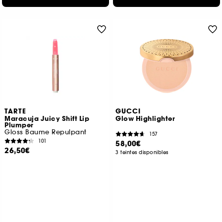
TARTE
GUCCI
Maracuja Juicy Shift Lip
Glow Highlighter
Plumper
Gloss Baume Repulpant
157
101
58,00€
26,50€
3 teintes disponibles