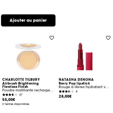
Ajouter au panier
CHARLOTTE TILBURY
NATASHA DENONA
Airbrush Brightening
Berry Pop lipstick
Flawless Finish
Rouge à lèvres hydratant voluptueux et crémeux
Poudre matifiante rechargeable
4
67
28,00€
55,00€
2 teintes disponibles