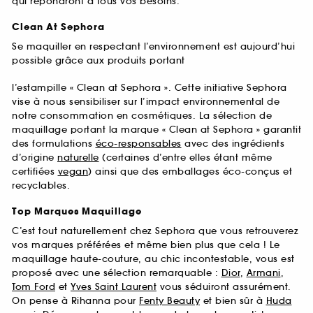
qui répondront à tous vos besoins.
Clean At Sephora
Se maquiller en respectant l’environnement est aujourd’hui
possible grâce aux produits portant
l’estampille « Clean at Sephora ». Cette initiative Sephora
vise à nous sensibiliser sur l’impact environnemental de
notre consommation en cosmétiques. La sélection de
maquillage portant la marque « Clean at Sephora » garantit
des formulations
éco-responsables
avec des ingrédients
d’origine
naturelle
(certaines d’entre elles étant même
certifiées
vegan
) ainsi que des emballages éco-conçus et
recyclables.
Top Marques Maquillage
C’est tout naturellement chez Sephora que vous retrouverez
vos marques préférées et même bien plus que cela ! Le
maquillage haute-couture, au chic incontestable, vous est
proposé avec une sélection remarquable :
Dior
,
Armani
,
Tom Ford
et
Yves Saint Laurent
vous séduiront assurément.
On pense à Rihanna pour
Fenty Beauty
et bien sûr à
Huda