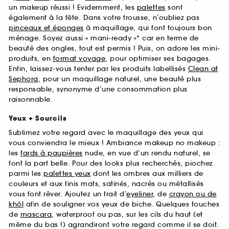
un makeup réussi ! Evidemment, les
palettes
sont
également à la fête. Dans votre trousse, n’oubliez pas
pinceaux et éponges
à maquillage, qui font toujours bon
ménage. Soyez aussi « mani-ready »* car en terme de
beauté des ongles, tout est permis ! Puis, on adore les mini-
produits, en
format voyage
, pour optimiser ses bagages.
Enfin, laissez-vous tenter par les produits labellisés
Clean at
Sephora
, pour un maquillage naturel, une beauté plus
responsable, synonyme d’une consommation plus
raisonnable.
Yeux + Sourcils
Sublimez votre regard avec le maquillage des yeux qui
vous conviendra le mieux ! Ambiance makeup no makeup :
les
fards à paupières
nude, en vue d’un rendu naturel, se
font la part belle. Pour des looks plus recherchés, piochez
parmi les
palettes yeux
dont les ombres aux milliers de
couleurs et aux finis mats, satinés, nacrés ou métallisés
vous font rêver. Ajoutez un trait d’
eyeliner
, de
crayon ou de
khôl
afin de souligner vos yeux de biche. Quelques touches
de
mascara
, waterproof ou pas, sur les cils du haut (et
même du bas !) agrandiront votre regard comme il se doit.