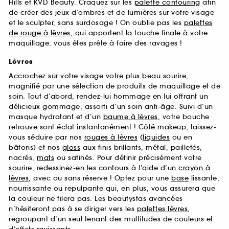
Hills et KVD Beauty. Craquez sur les
palette contouring
afin
de créer des jeux d’ombres et de lumières sur votre visage
et le sculpter, sans surdosage ! On oublie pas les
palettes
de rouge à lèvres
, qui apportent la touche finale à votre
maquillage, vous êtes prête à faire des ravages !
Lèvres
Accrochez sur votre visage votre plus beau sourire,
magnifié par une sélection de produits de maquillage et de
soin. Tout d’abord, rendez-lui hommage en lui offrant un
délicieux gommage, assorti d’un soin anti-âge. Suivi d’un
masque hydratant et d’un
baume à lèvres
, votre bouche
retrouve sont éclat instantanément ! Côté makeup, laissez-
vous séduire par nos
rouges à lèvres
(
liquides
ou en
bâtons) et nos
gloss
aux finis brillants, métal, pailletés,
nacrés,
mats
ou satinés. Pour définir précisément votre
sourire, redessinez-en les contours à l’aide d’un
crayon à
lèvres
, avec ou sans réserve ! Optez pour une
base
lissante,
nourrissante ou repulpante qui, en plus, vous assurera que
la couleur ne filera pas. Les beautystas avancées
n’hésiteront pas à se diriger vers les
palettes lèvres
,
regroupant d’un seul tenant des multitudes de couleurs et