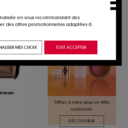
sonnalisée en vous recommandant des
ser des offres promotionnelles adaptées à
 de vous plaire via des publicités, y compris
NALISER MES CHOIX
TOUT ACCEPTER
e navigation, et de l'historique de vos
 de navigation sur notre site afin d’en
 les fraudes aux moyens de paiement et les
Bronzer
Offrez à votre peau un effet
sunkissed.
nctionnalités du site, tel que les cookies
us permettant d’accéder à votre compte lors
DÉCOUVRIR