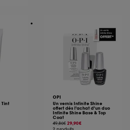
ous pouvez personnaliser vos choix concernant
cepter". Sephora pourra associer les
 personnelles collectées ou générées lors
ccepter". Voous pouvez à tout moment choisir
uez
ici
.
OPI
 Tint
Un vernis Infinite Shine
offert dès l’achat d’un duo
Infinite Shine Base & Top
Coat
29,90€
49,80€
2 produits