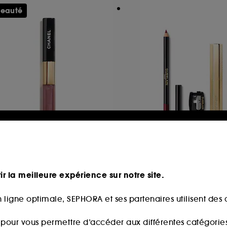
eauté
GUERLAIN
HANEL
Combo lèvres Con
E ROUGE DUO ULTRA
KissKiss
ENUE
o Lèvres Longue Tenue
ir la meilleure expérience sur notre site.
83,90€
6
2 produits
9,00€
 ligne optimale, SEPHORA et ses partenaires utilisent des c
s pour vous permettre d’accéder aux différentes catégories, 