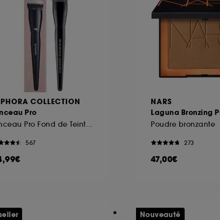
EPHORA COLLECTION
NARS
inceau Pro
Laguna Bronzing 
Pinceau Pro Fond de Teint #70
Poudre bronzante
567
273
4,99€
47,00€
seller
Nouveauté