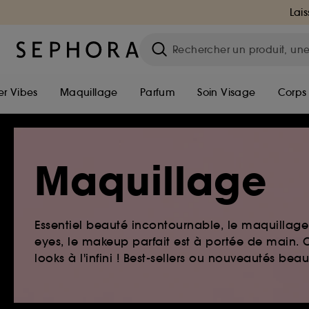
Lais
r Vibes
Maquillage
Parfum
Soin Visage
Corps
Maquillage
Essentiel beauté incontournable, le maquillage e
eyes, le makeup parfait est à portée de main. O
looks à l'infini ! Best-sellers ou nouveautés be