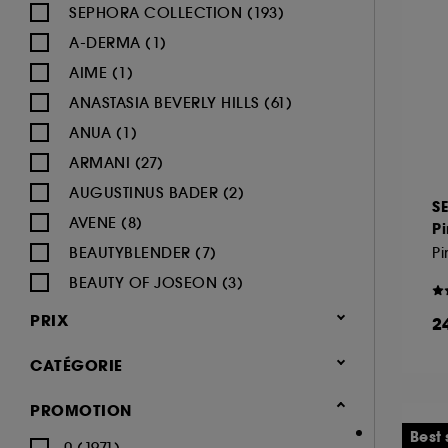
SEPHORA COLLECTION (193)
A-DERMA (1)
AIME (1)
ANASTASIA BEVERLY HILLS (61)
ANUA (1)
ARMANI (27)
AUGUSTINUS BADER (2)
S
AVENE (8)
P
BEAUTYBLENDER (7)
BEAUTY OF JOSEON (3)
BENEFIT COSMETICS (97)
PRIX
2
BIODERMA (9)
CATÉGORIE
BLACK UP (33)
BOBBI BROWN (59)
Maquillage
PROMOTION
BYOMA (5)
-25% sur une sélection maquillage
Best 
0 (1971)