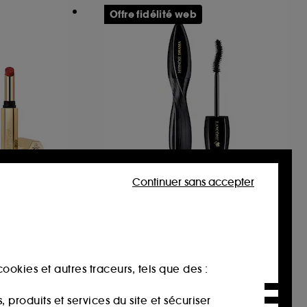
Offre fidélité web
Continuer sans accepter
LANCÔME
tour G &
Hypnôse Drama
Mascara Waterproof
532
29,92€
ookies et autres traceurs, tels que des :
Prix d'origine : 39,90€
-25%
produits et services du site et sécuriser