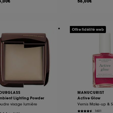
5,00€
56,00€
Offre fidélité web
OURGLASS
MANUCURIST
mbient Lighting Powder
Active Glow
udre visage lumière
Vernis Make-up & S
1601