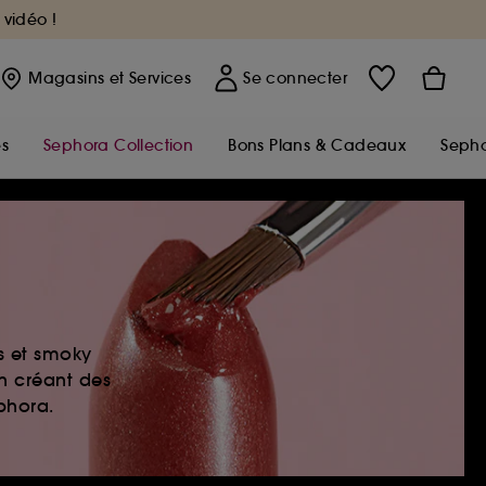
 vidéo !
Magasins
et Services
Se connecter
s
Sephora Collection
Bons Plans & Cadeaux
Sepho
es et smoky
en créant des
ephora.