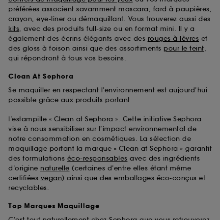
préférées associent savamment mascara, fard à paupières,
crayon, eye-liner ou démaquillant. Vous trouverez aussi des
kits
, avec des produits full-size ou en format mini. Il y a
également des écrins élégants avec des
rouges à lèvres
et
des gloss à foison ainsi que des assortiments
pour le teint
,
qui répondront à tous vos besoins.
Clean At Sephora
Se maquiller en respectant l’environnement est aujourd’hui
possible grâce aux produits portant
l’estampille « Clean at Sephora ». Cette initiative Sephora
vise à nous sensibiliser sur l’impact environnemental de
notre consommation en cosmétiques. La sélection de
maquillage portant la marque « Clean at Sephora » garantit
des formulations
éco-responsables
avec des ingrédients
d’origine
naturelle
(certaines d’entre elles étant même
certifiées
vegan
) ainsi que des emballages éco-conçus et
recyclables.
Top Marques Maquillage
C’est tout naturellement chez Sephora que vous retrouverez