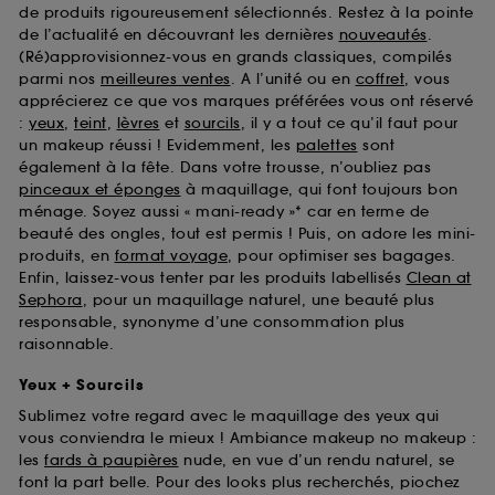
de produits rigoureusement sélectionnés. Restez à la pointe
de l’actualité en découvrant les dernières
nouveautés
.
(Ré)approvisionnez-vous en grands classiques, compilés
parmi nos
meilleures ventes
. A l’unité ou en
coffret
, vous
apprécierez ce que vos marques préférées vous ont réservé
:
yeux
,
teint
,
lèvres
et
sourcils
, il y a tout ce qu’il faut pour
un makeup réussi ! Evidemment, les
palettes
sont
également à la fête. Dans votre trousse, n’oubliez pas
pinceaux et éponges
à maquillage, qui font toujours bon
ménage. Soyez aussi « mani-ready »* car en terme de
beauté des ongles, tout est permis ! Puis, on adore les mini-
produits, en
format voyage
, pour optimiser ses bagages.
Enfin, laissez-vous tenter par les produits labellisés
Clean at
Sephora
, pour un maquillage naturel, une beauté plus
responsable, synonyme d’une consommation plus
raisonnable.
Yeux + Sourcils
Sublimez votre regard avec le maquillage des yeux qui
vous conviendra le mieux ! Ambiance makeup no makeup :
les
fards à paupières
nude, en vue d’un rendu naturel, se
font la part belle. Pour des looks plus recherchés, piochez