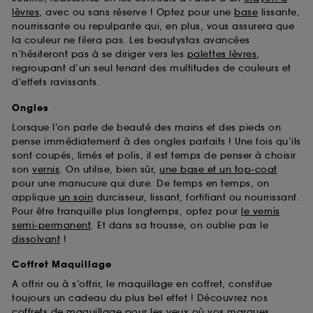
Sephora pourra associer les informations de
lèvres
, avec ou sans réserve ! Optez pour une
base
lissante,
navigation collectées par ces Cookies, pour les
nourrissante ou repulpante qui, en plus, vous assurera que
finalités acceptées, avec les données personnelles
la couleur ne filera pas. Les beautystas avancées
collectées ou générées lors de votre activité en ligne
n’hésiteront pas à se diriger vers les
palettes lèvres
,
ou en magasin. Pour refuser tous les cookies, cliques
regroupant d’un seul tenant des multitudes de couleurs et
sur "continuer sans accepter". Voous pouvez à tout
d’effets ravissants.
moment choisir de retirer votrte consentement. Si vous
souhaitez obtenir plus d'information sur les cookies
Ongles
utilisés,
cliquez
ici
.
Lorsque l’on parle de beauté des mains et des pieds on
pense immédiatement à des ongles parfaits ! Une fois qu’ils
sont coupés, limés et polis, il est temps de penser à choisir
son
vernis
. On utilise, bien sûr,
une base et un top-coat
pour une manucure qui dure. De temps en temps, on
applique
un soin
durcisseur, lissant, fortifiant ou nourrissant.
Pour être tranquille plus longtemps, optez pour
le vernis
semi-permanent
. Et dans sa trousse, on oublie pas le
dissolvant
!
Coffret Maquillage
A offrir ou à s’offrir, le maquillage en coffret, constitue
toujours un cadeau du plus bel effet ! Découvrez nos
coffrets de maquillage pour les yeux
où vos marques