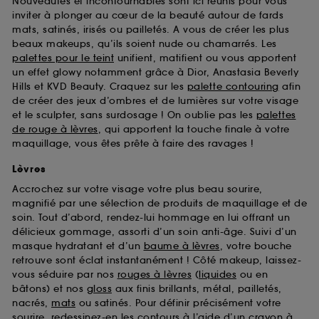
Nouveautés et incontournables sont ici réunis pour vous
d’en améliorer la performance.
inviter à plonger au cœur de la beauté autour de fards
mats, satinés, irisés ou pailletés. A vous de créer les plus
Cookies de sécurisation des paiements en ligne :
beaux makeups, qu’ils soient nude ou chamarrés. Les
ils nous permettent de lutter notamment contre les
fraudes aux moyens de paiement et les
palettes pour le teint
unifient, matifient ou vous apportent
usurpations d’identité.
un effet glowy notamment grâce à Dior, Anastasia Beverly
Hills et KVD Beauty. Craquez sur les
palette contouring
afin
Cookies fonctionnels :
il s’agit de cookies
de créer des jeux d’ombres et de lumières sur votre visage
permettant l’affichage et/ou la fourniture de
et le sculpter, sans surdosage ! On oublie pas les
palettes
certaines fonctionnalités du site, tel que les
de rouge à lèvres
, qui apportent la touche finale à votre
cookies d’authentification qui sont utilisés afin de
maquillage, vous êtes prête à faire des ravages !
vous faire bénéficier de l’authentification
prolongée vous permettant d’accéder à votre
Lèvres
compte lors de votre prochaine visite sur le site
Accrochez sur votre visage votre plus beau sourire,
sans saisir à nouveau votre identifiant et mot de
magnifié par une sélection de produits de maquillage et de
passe.
soin. Tout d’abord, rendez-lui hommage en lui offrant un
délicieux gommage, assorti d’un soin anti-âge. Suivi d’un
masque hydratant et d’un
baume à lèvres
, votre bouche
A l'exception des cookies techniques, le dépôt et la
retrouve sont éclat instantanément ! Côté makeup, laissez-
lecture de ces traceurs requiert votre accord. Vous
vous séduire par nos
rouges à lèvres
(
liquides
ou en
pouvez personnaliser vos choix concernant le dépôt
bâtons) et nos
gloss
aux finis brillants, métal, pailletés,
de ces cookies grâce au bouton "personnaliser mes
nacrés,
mats
ou satinés. Pour définir précisément votre
choix" ci-dessous ou décider de "tout accepter".
sourire, redessinez-en les contours à l’aide d’un
crayon à