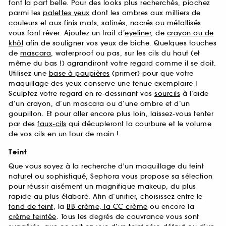
font la part belle. Pour des looks plus recherchés, piochez
parmi les
palettes yeux
dont les ombres aux milliers de
couleurs et aux finis mats, satinés, nacrés ou métallisés
vous font rêver. Ajoutez un trait d’
eyeliner
, de
crayon ou de
khôl
afin de souligner vos yeux de biche. Quelques touches
de
mascara
, waterproof ou pas, sur les cils du haut (et
même du bas !) agrandiront votre regard comme il se doit.
Utilisez une
base à paupières
(primer) pour que votre
maquillage des yeux conserve une tenue exemplaire !
Sculptez votre regard en re-dessinant vos
sourcils
à l’aide
d’un crayon, d’un mascara ou d’une ombre et d’un
goupillon. Et pour aller encore plus loin, laissez-vous tenter
par des
faux-cils
qui décupleront la courbure et le volume
de vos cils en un tour de main !
Teint
Que vous soyez à la recherche d'un maquillage du teint
naturel ou sophistiqué, Sephora vous propose sa sélection
pour réussir aisément un magnifique makeup, du plus
rapide au plus élaboré. Afin d’unifier, choisissez entre le
fond de teint
, la
BB crème, la CC crème
ou encore la
crème teintée
. Tous les degrés de couvrance vous sont