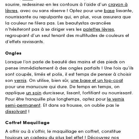
sourire, redessinez-en les contours à l’aide d’un
crayon à
lèvres
, avec ou sans réserve ! Optez pour une
base
lissante,
nourrissante ou repulpante qui, en plus, vous assurera que
la couleur ne filera pas. Les beautystas avancées
n’hésiteront pas à se diriger vers les
palettes lèvres
,
regroupant d’un seul tenant des multitudes de couleurs et
d’effets ravissants.
Ongles
Lorsque l’on parle de beauté des mains et des pieds on
pense immédiatement à des ongles parfaits ! Une fois qu’ils
sont coupés, limés et polis, il est temps de penser à choisir
son
vernis
. On utilise, bien sûr,
une base et un top-coat
pour une manucure qui dure. De temps en temps, on
applique
un soin
durcisseur, lissant, fortifiant ou nourrissant.
Pour être tranquille plus longtemps, optez pour
le vernis
semi-permanent
. Et dans sa trousse, on oublie pas le
dissolvant
!
Coffret Maquillage
A offrir ou à s’offrir, le maquillage en coffret, constitue
toujours un cadeau du plus bel effet ! Découvrez nos