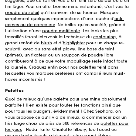
suggérés, que ce soit en vue d’un teint zéro défaut ou d’un
fini léger. Pour un effet bonne mine instantané, c’est vers la
poudre de soleil
qu’il convient de se tourner. Masquez
simplement quelques imperfections d’une touche d’
anti-
cernes ou de correcteur
. Ne brillez qu’en société, grâce à
l’utilisation d’une
poudre matifiante
. Les looks les plus
travaillés feront intervenir la technique du
contouring
, à
grand renfort de
blush
et d’
highlighter
pour un visage re-
sculpté, avec ou sans effet glowy. Une
base de teint
(primer), un fixateur
ou un soupçon de
poudre libre
contribueront à ce que votre maquillage reste intact toute
la journée. Craquez enfin pour nos
palettes teint
dans
lesquelles vos marques préférées ont compilé leurs must-
haves incontestés !
Palettes
Quoi de mieux qu’une
palette
pour une mine absolument
parfaite ! Il en existe pour toutes les fonctions ainsi que
pour tous les budgets, évidemment ! Chez Sephora, on
vous propose ce qu’il y a de mieux, à commencer par un
très large choix de près de 300 références de
palettes pour
les yeux
! Huda, Tarte, Charlotte Tilbury, Too Faced ou
encore Fenty Beauty subliment votre regard ébloui.