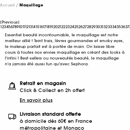
Accueil
Maquillage
[
Previous
]
1
2
3
4
5
6
7
8
9
10
11
12
13
14
15
16
17
18
19
20
21
22
23
24
25
26
27
28
29
30
31
32
33
34
35
36
37
Essentiel beauté incontournable, le maquillage est notre
meilleur allié ! Teint frais, lèvres gourmandes et smoky eyes,
le makeup parfait est à portée de main. On laisse libre
cours à toutes nos envies maquillage en créant des looks à
l'infini ! Best-sellers ou nouveautés beauté, le maquillage
n'a jamais été aussi fun qu'avec Sephora.
Retrait en magasin
Click & Collect en 2h offert
En savoir plus
Livraison standard offerte
à domicile dès 60€ en France
métropolitaine et Monaco