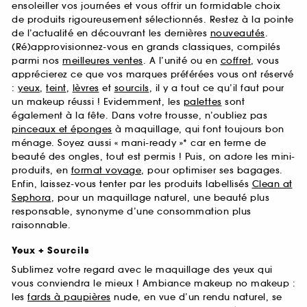
ensoleiller vos journées et vous offrir un formidable choix
de produits rigoureusement sélectionnés. Restez à la pointe
de l’actualité en découvrant les dernières
nouveautés
.
(Ré)approvisionnez-vous en grands classiques, compilés
parmi nos
meilleures ventes
. A l’unité ou en
coffret
, vous
apprécierez ce que vos marques préférées vous ont réservé
:
yeux
,
teint
,
lèvres
et
sourcils
, il y a tout ce qu’il faut pour
un makeup réussi ! Evidemment, les
palettes
sont
également à la fête. Dans votre trousse, n’oubliez pas
pinceaux et éponges
à maquillage, qui font toujours bon
ménage. Soyez aussi « mani-ready »* car en terme de
beauté des ongles, tout est permis ! Puis, on adore les mini-
produits, en
format voyage
, pour optimiser ses bagages.
Enfin, laissez-vous tenter par les produits labellisés
Clean at
Sephora
, pour un maquillage naturel, une beauté plus
responsable, synonyme d’une consommation plus
raisonnable.
Yeux + Sourcils
Sublimez votre regard avec le maquillage des yeux qui
vous conviendra le mieux ! Ambiance makeup no makeup :
les
fards à paupières
nude, en vue d’un rendu naturel, se