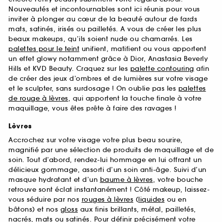
Nouveautés et incontournables sont ici réunis pour vous
inviter à plonger au cœur de la beauté autour de fards
mats, satinés, irisés ou pailletés. A vous de créer les plus
beaux makeups, qu’ils soient nude ou chamarrés. Les
palettes pour le teint
unifient, matifient ou vous apportent
un effet glowy notamment grâce à Dior, Anastasia Beverly
Hills et KVD Beauty. Craquez sur les
palette contouring
afin
de créer des jeux d’ombres et de lumières sur votre visage
et le sculpter, sans surdosage ! On oublie pas les
palettes
de rouge à lèvres
, qui apportent la touche finale à votre
maquillage, vous êtes prête à faire des ravages !
Lèvres
Accrochez sur votre visage votre plus beau sourire,
magnifié par une sélection de produits de maquillage et de
soin. Tout d’abord, rendez-lui hommage en lui offrant un
délicieux gommage, assorti d’un soin anti-âge. Suivi d’un
masque hydratant et d’un
baume à lèvres
, votre bouche
retrouve sont éclat instantanément ! Côté makeup, laissez-
vous séduire par nos
rouges à lèvres
(
liquides
ou en
bâtons) et nos
gloss
aux finis brillants, métal, pailletés,
nacrés,
mats
ou satinés. Pour définir précisément votre