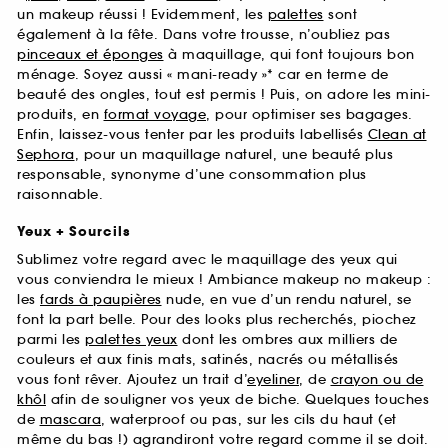
un makeup réussi ! Evidemment, les
palettes
sont
également à la fête. Dans votre trousse, n’oubliez pas
pinceaux et éponges
à maquillage, qui font toujours bon
ménage. Soyez aussi « mani-ready »* car en terme de
beauté des ongles, tout est permis ! Puis, on adore les mini-
produits, en
format voyage
, pour optimiser ses bagages.
Enfin, laissez-vous tenter par les produits labellisés
Clean at
Sephora
, pour un maquillage naturel, une beauté plus
responsable, synonyme d’une consommation plus
raisonnable.
Yeux + Sourcils
Sublimez votre regard avec le maquillage des yeux qui
vous conviendra le mieux ! Ambiance makeup no makeup :
les
fards à paupières
nude, en vue d’un rendu naturel, se
font la part belle. Pour des looks plus recherchés, piochez
parmi les
palettes yeux
dont les ombres aux milliers de
couleurs et aux finis mats, satinés, nacrés ou métallisés
vous font rêver. Ajoutez un trait d’
eyeliner
, de
crayon ou de
khôl
afin de souligner vos yeux de biche. Quelques touches
de
mascara
, waterproof ou pas, sur les cils du haut (et
même du bas !) agrandiront votre regard comme il se doit.