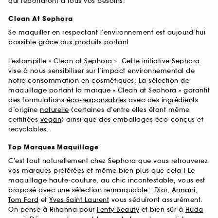
qui répondront à tous vos besoins.
Clean At Sephora
Se maquiller en respectant l’environnement est aujourd’hui
possible grâce aux produits portant
l’estampille « Clean at Sephora ». Cette initiative Sephora
vise à nous sensibiliser sur l’impact environnemental de
notre consommation en cosmétiques. La sélection de
maquillage portant la marque « Clean at Sephora » garantit
des formulations
éco-responsables
avec des ingrédients
d’origine
naturelle
(certaines d’entre elles étant même
certifiées
vegan
) ainsi que des emballages éco-conçus et
recyclables.
Top Marques Maquillage
C’est tout naturellement chez Sephora que vous retrouverez
vos marques préférées et même bien plus que cela ! Le
maquillage haute-couture, au chic incontestable, vous est
proposé avec une sélection remarquable :
Dior
,
Armani
,
Tom Ford
et
Yves Saint Laurent
vous séduiront assurément.
On pense à Rihanna pour
Fenty Beauty
et bien sûr à
Huda