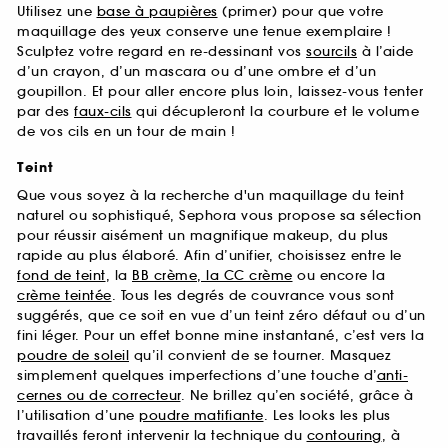
Utilisez une
base à paupières
(primer) pour que votre
maquillage des yeux conserve une tenue exemplaire !
Sculptez votre regard en re-dessinant vos
sourcils
à l’aide
d’un crayon, d’un mascara ou d’une ombre et d’un
goupillon. Et pour aller encore plus loin, laissez-vous tenter
par des
faux-cils
qui décupleront la courbure et le volume
de vos cils en un tour de main !
Teint
Que vous soyez à la recherche d'un maquillage du teint
naturel ou sophistiqué, Sephora vous propose sa sélection
pour réussir aisément un magnifique makeup, du plus
rapide au plus élaboré. Afin d’unifier, choisissez entre le
fond de teint
, la
BB crème, la CC crème
ou encore la
crème teintée
. Tous les degrés de couvrance vous sont
suggérés, que ce soit en vue d’un teint zéro défaut ou d’un
fini léger. Pour un effet bonne mine instantané, c’est vers la
poudre de soleil
qu’il convient de se tourner. Masquez
simplement quelques imperfections d’une touche d’
anti-
cernes ou de correcteur
. Ne brillez qu’en société, grâce à
l’utilisation d’une
poudre matifiante
. Les looks les plus
travaillés feront intervenir la technique du
contouring
, à