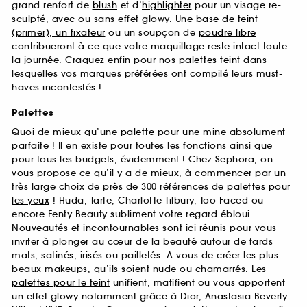
grand renfort de
blush
et d’
highlighter
pour un visage re-
sculpté, avec ou sans effet glowy. Une
base de teint
(primer), un fixateur
ou un soupçon de
poudre libre
contribueront à ce que votre maquillage reste intact toute
la journée. Craquez enfin pour nos
palettes teint
dans
lesquelles vos marques préférées ont compilé leurs must-
haves incontestés !
Palettes
Quoi de mieux qu’une
palette
pour une mine absolument
parfaite ! Il en existe pour toutes les fonctions ainsi que
pour tous les budgets, évidemment ! Chez Sephora, on
vous propose ce qu’il y a de mieux, à commencer par un
très large choix de près de 300 références de
palettes pour
les yeux
! Huda, Tarte, Charlotte Tilbury, Too Faced ou
encore Fenty Beauty subliment votre regard ébloui.
Nouveautés et incontournables sont ici réunis pour vous
inviter à plonger au cœur de la beauté autour de fards
mats, satinés, irisés ou pailletés. A vous de créer les plus
beaux makeups, qu’ils soient nude ou chamarrés. Les
palettes pour le teint
unifient, matifient ou vous apportent
un effet glowy notamment grâce à Dior, Anastasia Beverly