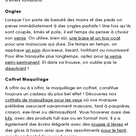
d’effets ravissants.
Ongles
Lorsque l’on parle de beauté des mains et des pieds on
pense immédiatement à des ongles parfaits ! Une fois qu’ils
sont coupés, limés et polis, il est temps de penser à choisir
son
vernis
. On utilise, bien sûr,
une base et un top-coat
pour une manucure qui dure. De temps en temps, on
applique
un soin
durcisseur, lissant, fortifiant ou nourrissant.
Pour être tranquille plus longtemps, optez pour
le vernis
semi-permanent
. Et dans sa trousse, on oublie pas le
dissolvant
!
Coffret Maquillage
A offrir ou à s’offrir, le maquillage en coffret, constitue
toujours un cadeau du plus bel effet ! Découvrez nos
coffrets de maquillage pour les yeux
où vos marques
préférées associent savamment mascara, fard à paupières,
crayon, eye-liner ou démaquillant. Vous trouverez aussi des
kits
, avec des produits full-size ou en format mini. Il y a
également des écrins élégants avec des
rouges à lèvres
et
des gloss à foison ainsi que des assortiments
pour le teint
,