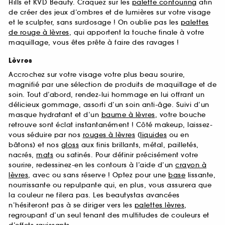
Hills et KVD Beauty. Craquez sur les
palette contouring
afin
de créer des jeux d’ombres et de lumières sur votre visage
et le sculpter, sans surdosage ! On oublie pas les
palettes
de rouge à lèvres
, qui apportent la touche finale à votre
maquillage, vous êtes prête à faire des ravages !
Lèvres
Accrochez sur votre visage votre plus beau sourire,
magnifié par une sélection de produits de maquillage et de
soin. Tout d’abord, rendez-lui hommage en lui offrant un
délicieux gommage, assorti d’un soin anti-âge. Suivi d’un
masque hydratant et d’un
baume à lèvres
, votre bouche
retrouve sont éclat instantanément ! Côté makeup, laissez-
vous séduire par nos
rouges à lèvres
(
liquides
ou en
bâtons) et nos
gloss
aux finis brillants, métal, pailletés,
nacrés,
mats
ou satinés. Pour définir précisément votre
sourire, redessinez-en les contours à l’aide d’un
crayon à
lèvres
, avec ou sans réserve ! Optez pour une
base
lissante,
nourrissante ou repulpante qui, en plus, vous assurera que
la couleur ne filera pas. Les beautystas avancées
n’hésiteront pas à se diriger vers les
palettes lèvres
,
regroupant d’un seul tenant des multitudes de couleurs et