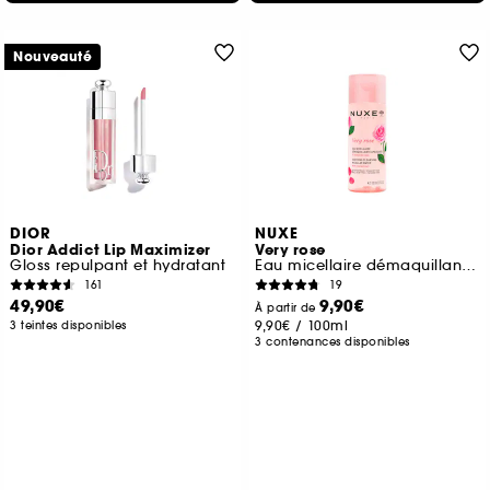
Nouveauté
DIOR
NUXE
Dior Addict Lip Maximizer
Very rose
Gloss repulpant et hydratant
Eau micellaire démaquillante apaisante
161
19
49,90€
9,90€
À partir de
9,90€
/
100ml
3 teintes disponibles
3 contenances disponibles