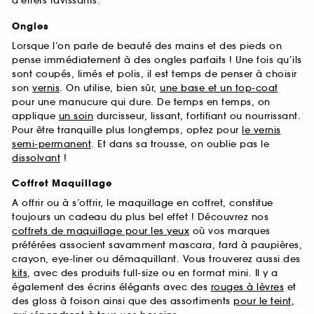
d’effets ravissants.
Ongles
Lorsque l’on parle de beauté des mains et des pieds on
pense immédiatement à des ongles parfaits ! Une fois qu’ils
sont coupés, limés et polis, il est temps de penser à choisir
son
vernis
. On utilise, bien sûr,
une base et un top-coat
pour une manucure qui dure. De temps en temps, on
applique
un soin
durcisseur, lissant, fortifiant ou nourrissant.
Pour être tranquille plus longtemps, optez pour
le vernis
semi-permanent
. Et dans sa trousse, on oublie pas le
dissolvant
!
Coffret Maquillage
A offrir ou à s’offrir, le maquillage en coffret, constitue
toujours un cadeau du plus bel effet ! Découvrez nos
coffrets de maquillage pour les yeux
où vos marques
préférées associent savamment mascara, fard à paupières,
crayon, eye-liner ou démaquillant. Vous trouverez aussi des
kits
, avec des produits full-size ou en format mini. Il y a
également des écrins élégants avec des
rouges à lèvres
et
des gloss à foison ainsi que des assortiments
pour le teint
,