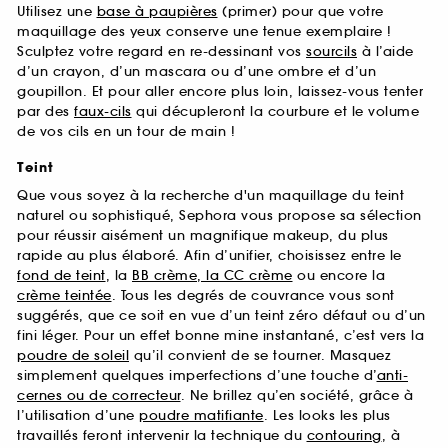
Utilisez une
base à paupières
(primer) pour que votre
maquillage des yeux conserve une tenue exemplaire !
Sculptez votre regard en re-dessinant vos
sourcils
à l’aide
d’un crayon, d’un mascara ou d’une ombre et d’un
goupillon. Et pour aller encore plus loin, laissez-vous tenter
par des
faux-cils
qui décupleront la courbure et le volume
de vos cils en un tour de main !
Teint
Que vous soyez à la recherche d'un maquillage du teint
naturel ou sophistiqué, Sephora vous propose sa sélection
pour réussir aisément un magnifique makeup, du plus
rapide au plus élaboré. Afin d’unifier, choisissez entre le
fond de teint
, la
BB crème, la CC crème
ou encore la
crème teintée
. Tous les degrés de couvrance vous sont
suggérés, que ce soit en vue d’un teint zéro défaut ou d’un
fini léger. Pour un effet bonne mine instantané, c’est vers la
poudre de soleil
qu’il convient de se tourner. Masquez
simplement quelques imperfections d’une touche d’
anti-
cernes ou de correcteur
. Ne brillez qu’en société, grâce à
l’utilisation d’une
poudre matifiante
. Les looks les plus
travaillés feront intervenir la technique du
contouring
, à