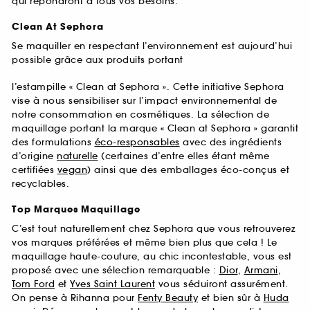
qui répondront à tous vos besoins.
Clean At Sephora
Se maquiller en respectant l’environnement est aujourd’hui
possible grâce aux produits portant
l’estampille « Clean at Sephora ». Cette initiative Sephora
vise à nous sensibiliser sur l’impact environnemental de
notre consommation en cosmétiques. La sélection de
maquillage portant la marque « Clean at Sephora » garantit
des formulations
éco-responsables
avec des ingrédients
d’origine
naturelle
(certaines d’entre elles étant même
certifiées
vegan
) ainsi que des emballages éco-conçus et
recyclables.
Top Marques Maquillage
C’est tout naturellement chez Sephora que vous retrouverez
vos marques préférées et même bien plus que cela ! Le
maquillage haute-couture, au chic incontestable, vous est
proposé avec une sélection remarquable :
Dior
,
Armani
,
Tom Ford
et
Yves Saint Laurent
vous séduiront assurément.
On pense à Rihanna pour
Fenty Beauty
et bien sûr à
Huda