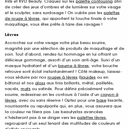
Hills et KVD Beauty. Craquez sur les
palette contouring
afin
de créer des jeux d’ombres et de lumières sur votre visage
et le sculpter, sans surdosage ! On oublie pas les
palettes
de rouge à lèvres
, qui apportent la touche finale à votre
maquillage, vous êtes prête à faire des ravages !
Lèvres
Accrochez sur votre visage votre plus beau sourire,
magnifié par une sélection de produits de maquillage et de
soin. Tout d’abord, rendez-lui hommage en lui offrant un
délicieux gommage, assorti d’un soin anti-âge. Suivi d’un
masque hydratant et d’un
baume à lèvres
, votre bouche
retrouve sont éclat instantanément ! Côté makeup, laissez-
vous séduire par nos
rouges à lèvres
(
liquides
ou en
bâtons) et nos
gloss
aux finis brillants, métal, pailletés,
nacrés,
mats
ou satinés. Pour définir précisément votre
sourire, redessinez-en les contours à l’aide d’un
crayon à
lèvres
, avec ou sans réserve ! Optez pour une
base
lissante,
nourrissante ou repulpante qui, en plus, vous assurera que
la couleur ne filera pas. Les beautystas avancées
n’hésiteront pas à se diriger vers les
palettes lèvres
,
regroupant d’un seul tenant des multitudes de couleurs et