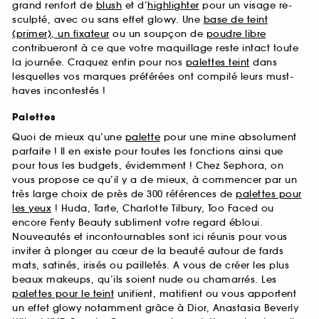
grand renfort de
blush
et d’
highlighter
pour un visage re-
sculpté, avec ou sans effet glowy. Une
base de teint
(primer), un fixateur
ou un soupçon de
poudre libre
contribueront à ce que votre maquillage reste intact toute
la journée. Craquez enfin pour nos
palettes teint
dans
lesquelles vos marques préférées ont compilé leurs must-
haves incontestés !
Palettes
Quoi de mieux qu’une
palette
pour une mine absolument
parfaite ! Il en existe pour toutes les fonctions ainsi que
pour tous les budgets, évidemment ! Chez Sephora, on
vous propose ce qu’il y a de mieux, à commencer par un
très large choix de près de 300 références de
palettes pour
les yeux
! Huda, Tarte, Charlotte Tilbury, Too Faced ou
encore Fenty Beauty subliment votre regard ébloui.
Nouveautés et incontournables sont ici réunis pour vous
inviter à plonger au cœur de la beauté autour de fards
mats, satinés, irisés ou pailletés. A vous de créer les plus
beaux makeups, qu’ils soient nude ou chamarrés. Les
palettes pour le teint
unifient, matifient ou vous apportent
un effet glowy notamment grâce à Dior, Anastasia Beverly