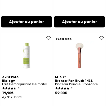
Ajouter au panier
Ajouter au panier
Exclu web
A-DERMA
M.A.C
Biology
Bronzer Fan Brush 143S
Lait Démaquillant Dermatologique Hydra-Nettoyant
Pinceau Poudre Bronzante
2
2
19,90€
59,00€
4,97€
/
100ml