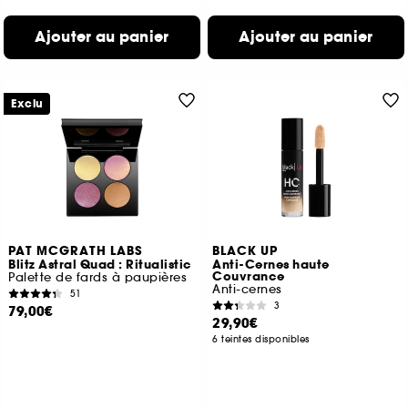
Ajouter au panier
Ajouter au panier
Exclu
PAT MCGRATH LABS
BLACK UP
Blitz Astral Quad : Ritualistic
Anti-Cernes haute
Couvrance
Palette de fards à paupières
Anti-cernes
51
3
79,00€
29,90€
6 teintes disponibles