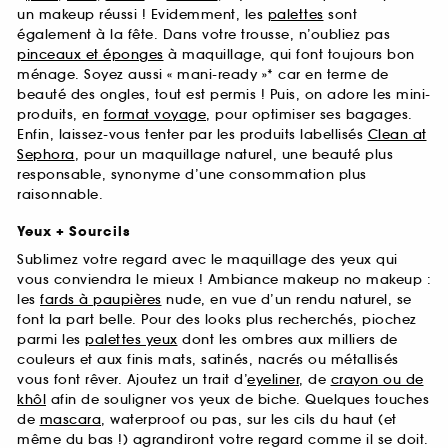
un makeup réussi ! Evidemment, les
palettes
sont
également à la fête. Dans votre trousse, n’oubliez pas
pinceaux et éponges
à maquillage, qui font toujours bon
ménage. Soyez aussi « mani-ready »* car en terme de
beauté des ongles, tout est permis ! Puis, on adore les mini-
produits, en
format voyage
, pour optimiser ses bagages.
Enfin, laissez-vous tenter par les produits labellisés
Clean at
Sephora
, pour un maquillage naturel, une beauté plus
responsable, synonyme d’une consommation plus
raisonnable.
Yeux + Sourcils
Sublimez votre regard avec le maquillage des yeux qui
vous conviendra le mieux ! Ambiance makeup no makeup :
les
fards à paupières
nude, en vue d’un rendu naturel, se
font la part belle. Pour des looks plus recherchés, piochez
parmi les
palettes yeux
dont les ombres aux milliers de
couleurs et aux finis mats, satinés, nacrés ou métallisés
vous font rêver. Ajoutez un trait d’
eyeliner
, de
crayon ou de
khôl
afin de souligner vos yeux de biche. Quelques touches
de
mascara
, waterproof ou pas, sur les cils du haut (et
même du bas !) agrandiront votre regard comme il se doit.