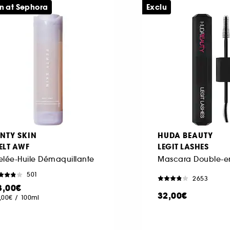
n at Sephora
Exclu
ENTY SKIN
HUDA BEAUTY
ELT AWF
LEGIT LASHES
lée-Huile Démaquillante
501
2653
3,00€
32,00€
,00€
/
100ml