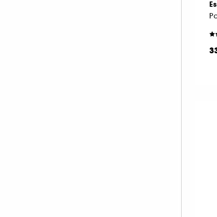
Es
PAT McGRATH LABS (33)
PIXI (10)
PRADA (20)
3
RARE BEAUTY (47)
REM BEAUTY (39)
REN CLEAN SKINCARE (1)
RITUALS (1)
RMS BEAUTY (9)
SEPHORA COLLECTION (1)
SHISEIDO (7)
SISLEY (57)
SOL DE JANEIRO (1)
SUMMER FRIDAYS (15)
SUNDAY RILEY (1)
TARTE (66)