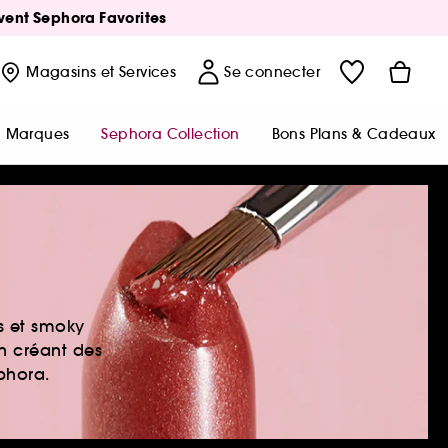
Avent Sephora Favorites
Magasins
et Services
Se connecter
Marques
Sephora Collection
Bons Plans & Cadeaux
es et smoky
en créant des
ephora.