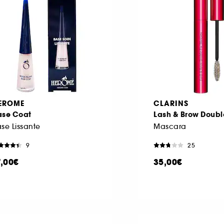
EROME
CLARINS
ase Coat
Lash & Brow Doubl
se Lissante
Mascara
9
25
7,00€
35,00€