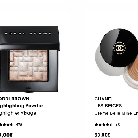
OBBI BROWN
CHANEL
ighlighting Powder
LES BEIGES
ghlighter Visage
Crème Belle Mine En
478
26
8,00€
63,00€