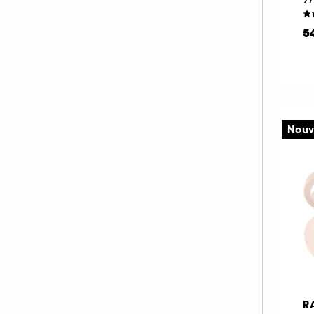
MAKE UP FOR EVER (67)
5
MANUCURIST (33)
MARIO BADESCU (1)
MERCI HANDY (2)
MERIT BEAUTY (19)
MILK MAKEUP (38)
Nouv
MOROCCANOIL (1)
MY CLARINS (1)
NARS (47)
NATASHA DENONA (54)
NUDESTIX (11)
NUXE (8)
OLEHENRIKSEN (1)
ONESIZE (13)
R
OPI (53)