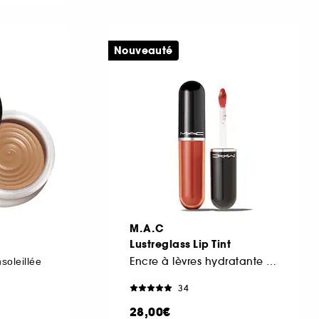
Nouveauté
M.A.C
Lustreglass Lip Tint
Encre à lèvres hydratante longue tenue
soleillée
34
28,00€