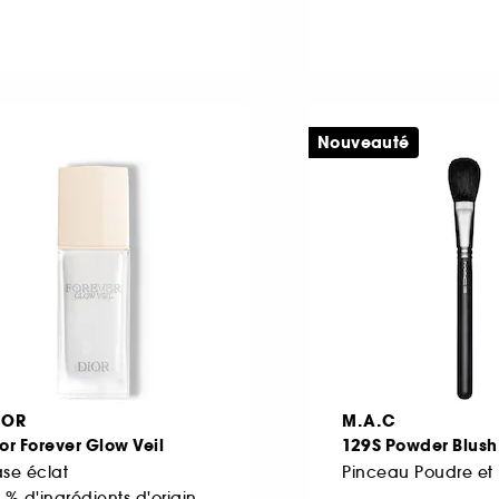
Nouveauté
IOR
M.A.C
or Forever Glow Veil
129S Powder Blush
se éclat
97 % d'ingrédients d'origine naturelle