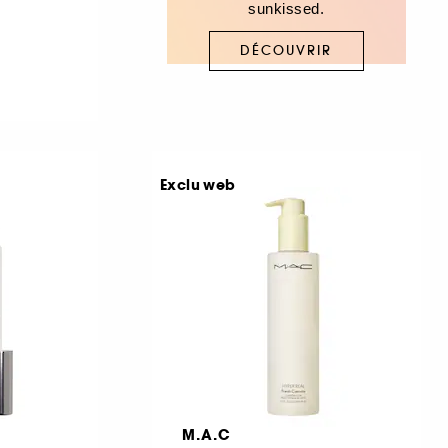
sunkissed.
DÉCOUVRIR
Exclu web
M.A.C