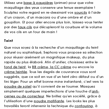
Utilisez une
base à paupières
(primer) pour que votre
maquillage des yeux conserve une tenue exemplaire !
Sculptez votre regard en re-dessinant vos
sourcils
à l’aide
d’un crayon, d’un mascara ou d’une ombre et d’un
goupillon. Et pour aller encore plus loin, laissez-vous tenter
par des
faux-cils
qui décupleront la courbure et le volume
de vos cils en un tour de main !
Teint
Que vous soyez à la recherche d'un maquillage du teint
naturel ou sophistiqué, Sephora vous propose sa sélection
pour réussir aisément un magnifique makeup, du plus
rapide au plus élaboré. Afin d’unifier, choisissez entre le
fond de teint
, la
BB crème, la CC crème
ou encore la
crème teintée
. Tous les degrés de couvrance vous sont
suggérés, que ce soit en vue d’un teint zéro défaut ou d’un
fini léger. Pour un effet bonne mine instantané, c’est vers la
poudre de soleil
qu’il convient de se tourner. Masquez
simplement quelques imperfections d’une touche d’
anti-
cernes ou de correcteur
. Ne brillez qu’en société, grâce à
l’utilisation d’une
poudre matifiante
. Les looks les plus
travaillés feront intervenir la technique du
contouring
, à