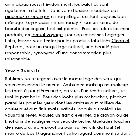
un makeup réussi ! Evidemment, les
palettes
sont
également à la fête. Dans votre trousse, n’oubliez pas
pinceaux et éponges
à maquillage, qui font toujours bon
ménage. Soyez aussi « mani-ready »* car en terme de
beauté des ongles, tout est permis ! Puis, on adore les mini-
produits, en
format voyage
, pour optimiser ses bagages.
Enfin, laissez-vous tenter par les produits labellisés
Clean at
Sephora
, pour un maquillage naturel, une beauté plus
responsable, synonyme d’une consommation plus
raisonnable.
Yeux + Sourcils
Sublimez votre regard avec le maquillage des yeux qui
vous conviendra le mieux ! Ambiance makeup no makeup :
les
fards à paupières
nude, en vue d’un rendu naturel, se
font la part belle. Pour des looks plus recherchés, piochez
parmi les
palettes yeux
dont les ombres aux milliers de
couleurs et aux finis mats, satinés, nacrés ou métallisés
vous font rêver. Ajoutez un trait d’
eyeliner
, de
crayon ou de
khôl
afin de souligner vos yeux de biche. Quelques touches
de
mascara
, waterproof ou pas, sur les cils du haut (et
même du bas !) agrandiront votre regard comme il se doit.