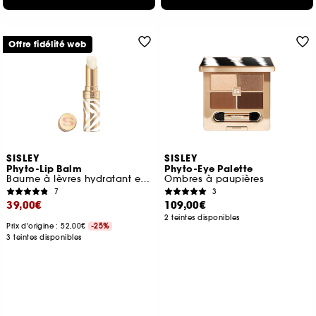
Offre fidélité web
SISLEY
SISLEY
Phyto-Lip Balm
Phyto-Eye Palette
Baume à lèvres hydratant et repulpant
Ombres à paupières
7
3
39,00€
109,00€
2 teintes disponibles
Prix d'origine : 52,00€
-25%
3 teintes disponibles