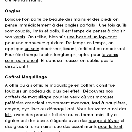
d’effets ravissants.
Ongles
Lorsque l’on parle de beauté des mains et des pieds on
pense immédiatement à des ongles parfaits ! Une fois qu’ils
sont coupés, limés et polis, il est temps de penser à choisir
son
vernis
. On utilise, bien sûr,
une base et un top-coat
pour une manucure qui dure. De temps en temps, on
applique
un soin
durcisseur, lissant, fortifiant ou nourrissant.
Pour être tranquille plus longtemps, optez pour
le vernis
semi-permanent
. Et dans sa trousse, on oublie pas le
dissolvant
!
Coffret Maquillage
A offrir ou à s’offrir, le maquillage en coffret, constitue
toujours un cadeau du plus bel effet ! Découvrez nos
coffrets de maquillage pour les yeux
où vos marques
préférées associent savamment mascara, fard à paupières,
crayon, eye-liner ou démaquillant. Vous trouverez aussi des
kits
, avec des produits full-size ou en format mini. Il y a
également des écrins élégants avec des
rouges à lèvres
et
des gloss à foison ainsi que des assortiments
pour le teint
,