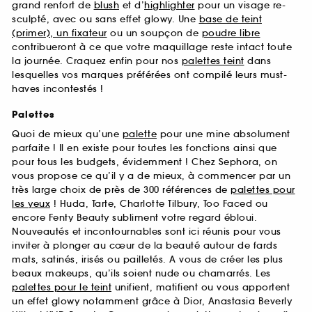
grand renfort de
blush
et d’
highlighter
pour un visage re-
sculpté, avec ou sans effet glowy. Une
base de teint
(primer), un fixateur
ou un soupçon de
poudre libre
contribueront à ce que votre maquillage reste intact toute
la journée. Craquez enfin pour nos
palettes teint
dans
lesquelles vos marques préférées ont compilé leurs must-
haves incontestés !
Palettes
Quoi de mieux qu’une
palette
pour une mine absolument
parfaite ! Il en existe pour toutes les fonctions ainsi que
pour tous les budgets, évidemment ! Chez Sephora, on
vous propose ce qu’il y a de mieux, à commencer par un
très large choix de près de 300 références de
palettes pour
les yeux
! Huda, Tarte, Charlotte Tilbury, Too Faced ou
encore Fenty Beauty subliment votre regard ébloui.
Nouveautés et incontournables sont ici réunis pour vous
inviter à plonger au cœur de la beauté autour de fards
mats, satinés, irisés ou pailletés. A vous de créer les plus
beaux makeups, qu’ils soient nude ou chamarrés. Les
palettes pour le teint
unifient, matifient ou vous apportent
un effet glowy notamment grâce à Dior, Anastasia Beverly