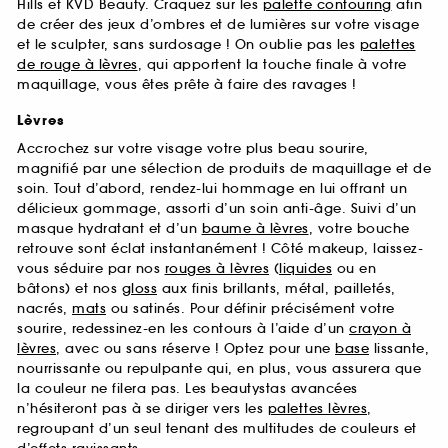
Hills et KVD Beauty. Craquez sur les
palette contouring
afin
de créer des jeux d’ombres et de lumières sur votre visage
et le sculpter, sans surdosage ! On oublie pas les
palettes
de rouge à lèvres
, qui apportent la touche finale à votre
maquillage, vous êtes prête à faire des ravages !
Lèvres
Accrochez sur votre visage votre plus beau sourire,
magnifié par une sélection de produits de maquillage et de
soin. Tout d’abord, rendez-lui hommage en lui offrant un
délicieux gommage, assorti d’un soin anti-âge. Suivi d’un
masque hydratant et d’un
baume à lèvres
, votre bouche
retrouve sont éclat instantanément ! Côté makeup, laissez-
vous séduire par nos
rouges à lèvres
(
liquides
ou en
bâtons) et nos
gloss
aux finis brillants, métal, pailletés,
nacrés,
mats
ou satinés. Pour définir précisément votre
sourire, redessinez-en les contours à l’aide d’un
crayon à
lèvres
, avec ou sans réserve ! Optez pour une
base
lissante,
nourrissante ou repulpante qui, en plus, vous assurera que
la couleur ne filera pas. Les beautystas avancées
n’hésiteront pas à se diriger vers les
palettes lèvres
,
regroupant d’un seul tenant des multitudes de couleurs et