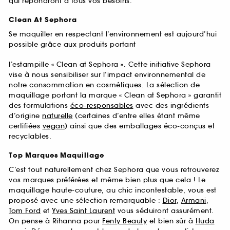
qui répondront à tous vos besoins.
Clean At Sephora
Se maquiller en respectant l’environnement est aujourd’hui
possible grâce aux produits portant
l’estampille « Clean at Sephora ». Cette initiative Sephora
vise à nous sensibiliser sur l’impact environnemental de
notre consommation en cosmétiques. La sélection de
maquillage portant la marque « Clean at Sephora » garantit
des formulations
éco-responsables
avec des ingrédients
d’origine
naturelle
(certaines d’entre elles étant même
certifiées
vegan
) ainsi que des emballages éco-conçus et
recyclables.
Top Marques Maquillage
C’est tout naturellement chez Sephora que vous retrouverez
vos marques préférées et même bien plus que cela ! Le
maquillage haute-couture, au chic incontestable, vous est
proposé avec une sélection remarquable :
Dior
,
Armani
,
Tom Ford
et
Yves Saint Laurent
vous séduiront assurément.
On pense à Rihanna pour
Fenty Beauty
et bien sûr à
Huda