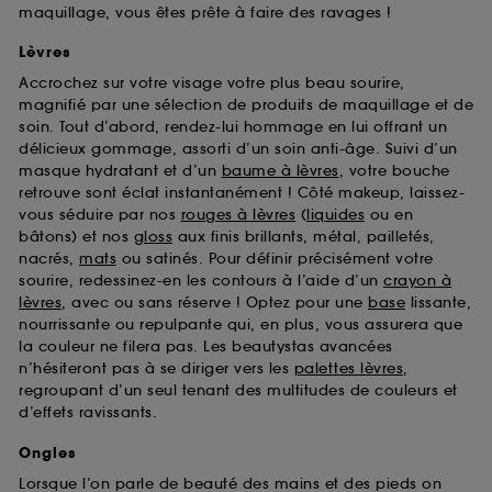
maquillage, vous êtes prête à faire des ravages !
Lèvres
Accrochez sur votre visage votre plus beau sourire,
magnifié par une sélection de produits de maquillage et de
soin. Tout d’abord, rendez-lui hommage en lui offrant un
délicieux gommage, assorti d’un soin anti-âge. Suivi d’un
masque hydratant et d’un
baume à lèvres
, votre bouche
retrouve sont éclat instantanément ! Côté makeup, laissez-
vous séduire par nos
rouges à lèvres
(
liquides
ou en
bâtons) et nos
gloss
aux finis brillants, métal, pailletés,
nacrés,
mats
ou satinés. Pour définir précisément votre
sourire, redessinez-en les contours à l’aide d’un
crayon à
lèvres
, avec ou sans réserve ! Optez pour une
base
lissante,
nourrissante ou repulpante qui, en plus, vous assurera que
la couleur ne filera pas. Les beautystas avancées
n’hésiteront pas à se diriger vers les
palettes lèvres
,
regroupant d’un seul tenant des multitudes de couleurs et
d’effets ravissants.
Ongles
Lorsque l’on parle de beauté des mains et des pieds on