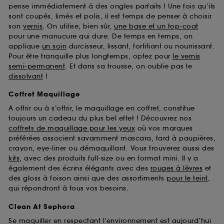
pense immédiatement à des ongles parfaits ! Une fois qu’ils
sont coupés, limés et polis, il est temps de penser à choisir
son
vernis
. On utilise, bien sûr,
une base et un top-coat
pour une manucure qui dure. De temps en temps, on
applique
un soin
durcisseur, lissant, fortifiant ou nourrissant.
Pour être tranquille plus longtemps, optez pour
le vernis
semi-permanent
. Et dans sa trousse, on oublie pas le
dissolvant
!
Coffret Maquillage
A offrir ou à s’offrir, le maquillage en coffret, constitue
toujours un cadeau du plus bel effet ! Découvrez nos
coffrets de maquillage pour les yeux
où vos marques
préférées associent savamment mascara, fard à paupières,
crayon, eye-liner ou démaquillant. Vous trouverez aussi des
kits
, avec des produits full-size ou en format mini. Il y a
également des écrins élégants avec des
rouges à lèvres
et
des gloss à foison ainsi que des assortiments
pour le teint
,
qui répondront à tous vos besoins.
Clean At Sephora
Se maquiller en respectant l’environnement est aujourd’hui