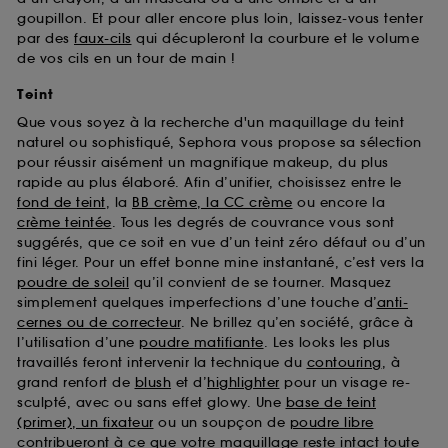
goupillon. Et pour aller encore plus loin, laissez-vous tenter
par des
faux-cils
qui décupleront la courbure et le volume
de vos cils en un tour de main !
Teint
Que vous soyez à la recherche d'un maquillage du teint
naturel ou sophistiqué, Sephora vous propose sa sélection
pour réussir aisément un magnifique makeup, du plus
rapide au plus élaboré. Afin d’unifier, choisissez entre le
fond de teint
, la
BB crème, la CC crème
ou encore la
crème teintée
. Tous les degrés de couvrance vous sont
suggérés, que ce soit en vue d’un teint zéro défaut ou d’un
fini léger. Pour un effet bonne mine instantané, c’est vers la
poudre de soleil
qu’il convient de se tourner. Masquez
simplement quelques imperfections d’une touche d’
anti-
cernes ou de correcteur
. Ne brillez qu’en société, grâce à
l’utilisation d’une
poudre matifiante
. Les looks les plus
travaillés feront intervenir la technique du
contouring
, à
grand renfort de
blush
et d’
highlighter
pour un visage re-
sculpté, avec ou sans effet glowy. Une
base de teint
(primer), un fixateur
ou un soupçon de
poudre libre
contribueront à ce que votre maquillage reste intact toute