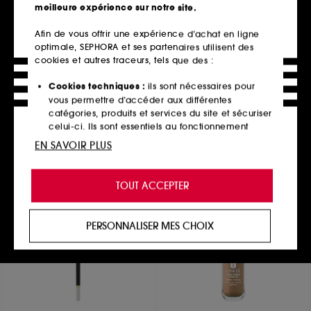
meilleure expérience sur notre site.
Afin de vous offrir une expérience d’achat en ligne
optimale, SEPHORA et ses partenaires utilisent des
GIVENCHY
CLARINS
Prisme Libre Highlighter
Coffret Lip Comfort Oil –
cookies et autres traceurs, tels que des :
Powder
Huile lèvres
Poudre Illuminatrice Marbrée Hydratante
4
Cookies techniques :
ils sont nécessaires pour
158
29,92€
vous permettre d’accéder aux différentes
63,00€
catégories, produits et services du site et sécuriser
Prix d'origine : 39,90€
-25%
4 teintes disponibles
celui-ci. Ils sont essentiels au fonctionnement
technique du site et ne peuvent être désactivés.
EN SAVOIR PLUS
Ajouter au panier
Ajouter au panier
Cookies de personnalisation :
ils nous permettent
de vous offrir une expérience enrichie et
TOUT ACCEPTER
personnalisée en vous recommandant des
produits, des services et des contenus qui
Exclu
répondent au mieux à vos préférences, et de vous
PERSONNALISER MES CHOIX
proposer des offres promotionnelles adaptées à
votre profil.
Cookies réseaux sociaux et publicité :
ils sont
utilisés pour vous présenter du contenu susceptible
de vous plaire via des publicités, y compris sur des
sites tiers et sur les réseaux sociaux, sur la base