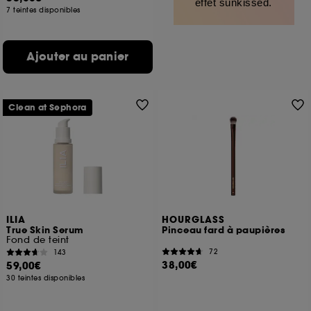
effet sunkissed.
7 teintes disponibles
Ajouter au panier
Clean at Sephora
ILIA
HOURGLASS
True Skin Serum
Pinceau fard à paupières
Fond de teint
72
143
38,00€
59,00€
30 teintes disponibles