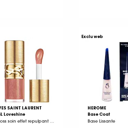
Exclu web
VES SAINT LAURENT
HEROME
SL Loveshine
Base Coat
Gloss soin effet repulpant Edition Limitée
Base Lissante