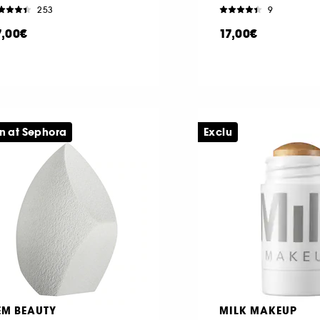
253
9
7,00€
17,00€
n at Sephora
Exclu
EM BEAUTY
MILK MAKEUP