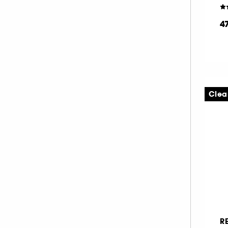
MAKE UP FOR EVER (67)
4
MANUCURIST (33)
MARIO BADESCU (1)
MERCI HANDY (2)
MERIT BEAUTY (19)
MILK MAKEUP (38)
Clea
MOROCCANOIL (1)
MY CLARINS (1)
NARS (47)
NATASHA DENONA (54)
NUDESTIX (11)
NUXE (8)
OLEHENRIKSEN (1)
ONESIZE (13)
R
OPI (54)