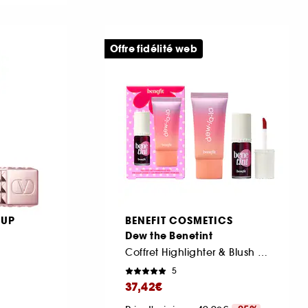
Offre fidélité web
 UP
BENEFIT COSMETICS
Dew the Benetint
Coffret Highlighter & Blush liquide joues et lèvres
5
37,42€