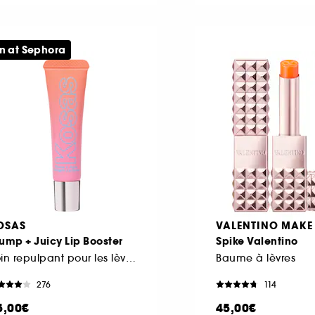
n at Sephora
OSAS
VALENTINO MAKE
ump + Juicy Lip Booster
Spike Valentino
Soin repulpant pour les lèvres
Baume à lèvres
276
114
5,00€
45,00€