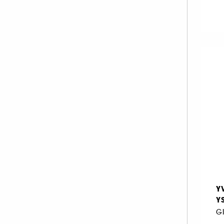
Tissus (1)
INNISFREE (1)
ISLE OF PARADISE (1)
KIEHL'S SINCE 1851 (3)
KLORANE (1)
KOSAS (34)
KVD Beauty (13)
LA MER (5)
LANCÔME (66)
LANEIGE (5)
LANOLIPS (10)
LA PRAIRIE (5)
LAURA MERCIER (52)
Y
LE MINI MACARON (35)
Y
M.A.C (97)
MAKEUP BY MARIO (48)