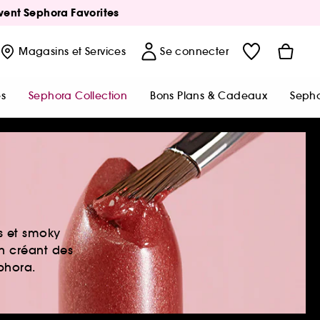
Avent Sephora Favorites
Magasins
et Services
Se connecter
s
Sephora Collection
Bons Plans & Cadeaux
Sepho
es et smoky
en créant des
ephora.