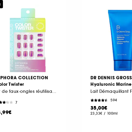
u
EPHORA COLLECTION
DR DENNIS GROSS
lor Twister
Hyaluronic Marine
Kit de faux-ongles réutilisables et pads adhésifs
Lait Démaquillant 
594
7
35,00€
4,99€
23,33€
/
100ml