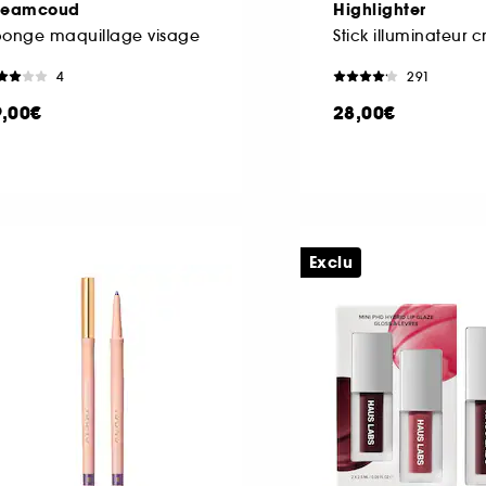
reamcoud
Highlighter
ponge maquillage visage
Stick illuminateur 
4
291
9,00€
28,00€
Exclu