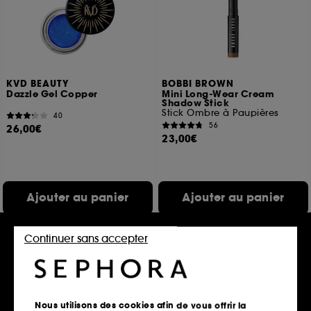
KVD BEAUTY
BOBBI BROWN
Dazzle Gel Copper
Mini Long-Wear Cream
Shadow Stick
Stick Ombre à Paupières
40
56
26,00€
23,00€
Ajouter au panier
Ajouter au panier
Continuer sans accepter
Nouveauté
Offre fidélité web
Nous utilisons des cookies afin de vous offrir la