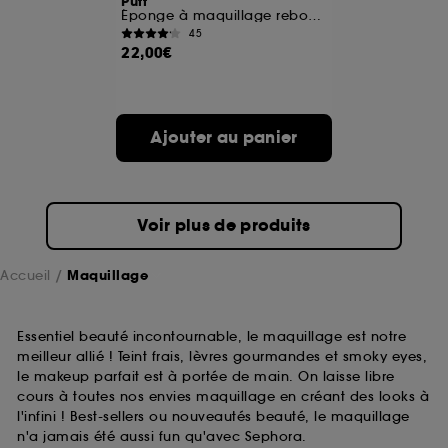
Puff
Éponge à maquillage rebondie multiusages
45
A l'exception des cookies techniques, le dépôt et la
22,00€
lecture de ces traceurs requiert votre accord. Vous
pouvez personnaliser vos choix concernant le dépôt
de ces cookies grâce au bouton "personnaliser mes
choix" ci-dessous ou décider de "tout accepter".
Ajouter au panier
Sephora pourra associer les informations de
navigation collectées par ces Cookies, pour les
finalités acceptées, avec les données personnelles
collectées ou générées lors de votre activité en ligne
ou en magasin. Pour refuser tous les cookies, cliques
Voir plus de produits
sur "continuer sans accepter". Voous pouvez à tout
moment choisir de retirer votrte consentement. Si vous
souhaitez obtenir plus d'information sur les cookies
Accueil
Maquillage
utilisés,
cliquez
ici
.
Essentiel beauté incontournable, le maquillage est notre
meilleur allié ! Teint frais, lèvres gourmandes et smoky eyes,
le makeup parfait est à portée de main. On laisse libre
cours à toutes nos envies maquillage en créant des looks à
l'infini ! Best-sellers ou nouveautés beauté, le maquillage
n'a jamais été aussi fun qu'avec Sephora.