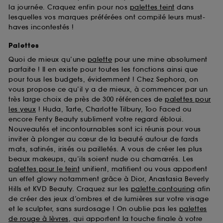
la journée. Craquez enfin pour nos
palettes teint
dans
lesquelles vos marques préférées ont compilé leurs must-
haves incontestés !
Palettes
Quoi de mieux qu’une
palette
pour une mine absolument
parfaite ! Il en existe pour toutes les fonctions ainsi que
pour tous les budgets, évidemment ! Chez Sephora, on
vous propose ce qu’il y a de mieux, à commencer par un
très large choix de près de 300 références de
palettes pour
les yeux
! Huda, Tarte, Charlotte Tilbury, Too Faced ou
encore Fenty Beauty subliment votre regard ébloui.
Nouveautés et incontournables sont ici réunis pour vous
inviter à plonger au cœur de la beauté autour de fards
mats, satinés, irisés ou pailletés. A vous de créer les plus
beaux makeups, qu’ils soient nude ou chamarrés. Les
palettes pour le teint
unifient, matifient ou vous apportent
un effet glowy notamment grâce à Dior, Anastasia Beverly
Hills et KVD Beauty. Craquez sur les
palette contouring
afin
de créer des jeux d’ombres et de lumières sur votre visage
et le sculpter, sans surdosage ! On oublie pas les
palettes
de rouge à lèvres
, qui apportent la touche finale à votre