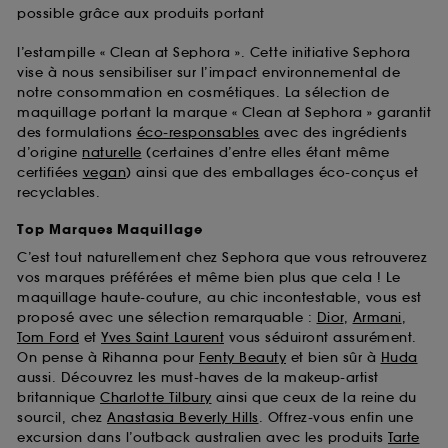
possible grâce aux produits portant
l’estampille « Clean at Sephora ». Cette initiative Sephora
vise à nous sensibiliser sur l’impact environnemental de
notre consommation en cosmétiques. La sélection de
maquillage portant la marque « Clean at Sephora » garantit
des formulations
éco-responsables
avec des ingrédients
d’origine
naturelle
(certaines d’entre elles étant même
certifiées
vegan
) ainsi que des emballages éco-conçus et
recyclables.
Top Marques Maquillage
C’est tout naturellement chez Sephora que vous retrouverez
vos marques préférées et même bien plus que cela ! Le
maquillage haute-couture, au chic incontestable, vous est
proposé avec une sélection remarquable :
Dior
,
Armani
,
Tom Ford
et
Yves Saint Laurent
vous séduiront assurément.
On pense à Rihanna pour
Fenty Beauty
et bien sûr à
Huda
aussi. Découvrez les must-haves de la makeup-artist
britannique
Charlotte Tilbury
ainsi que ceux de la reine du
sourcil, chez
Anastasia Beverly Hills
. Offrez-vous enfin une
excursion dans l’outback australien avec les produits
Tarte