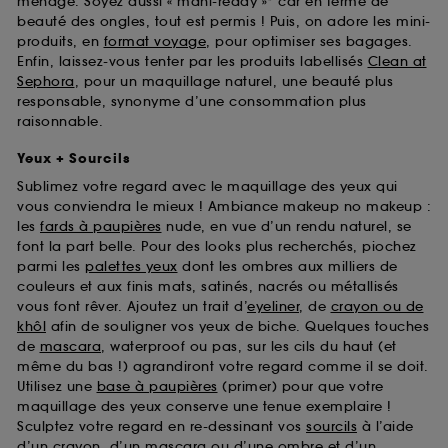
ménage. Soyez aussi « mani-ready »* car en terme de
beauté des ongles, tout est permis ! Puis, on adore les mini-
produits, en
format voyage
, pour optimiser ses bagages.
Enfin, laissez-vous tenter par les produits labellisés
Clean at
Sephora
, pour un maquillage naturel, une beauté plus
responsable, synonyme d’une consommation plus
raisonnable.
Yeux + Sourcils
Sublimez votre regard avec le maquillage des yeux qui
vous conviendra le mieux ! Ambiance makeup no makeup :
les
fards à paupières
nude, en vue d’un rendu naturel, se
font la part belle. Pour des looks plus recherchés, piochez
parmi les
palettes yeux
dont les ombres aux milliers de
couleurs et aux finis mats, satinés, nacrés ou métallisés
vous font rêver. Ajoutez un trait d’
eyeliner
, de
crayon ou de
khôl
afin de souligner vos yeux de biche. Quelques touches
de
mascara
, waterproof ou pas, sur les cils du haut (et
même du bas !) agrandiront votre regard comme il se doit.
Utilisez une
base à paupières
(primer) pour que votre
maquillage des yeux conserve une tenue exemplaire !
Sculptez votre regard en re-dessinant vos
sourcils
à l’aide
d’un crayon, d’un mascara ou d’une ombre et d’un