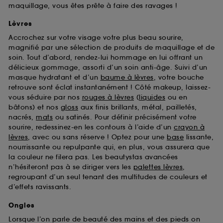
maquillage, vous êtes prête à faire des ravages !
Lèvres
Accrochez sur votre visage votre plus beau sourire,
magnifié par une sélection de produits de maquillage et de
soin. Tout d’abord, rendez-lui hommage en lui offrant un
délicieux gommage, assorti d’un soin anti-âge. Suivi d’un
masque hydratant et d’un
baume à lèvres
, votre bouche
retrouve sont éclat instantanément ! Côté makeup, laissez-
vous séduire par nos
rouges à lèvres
(
liquides
ou en
bâtons) et nos
gloss
aux finis brillants, métal, pailletés,
nacrés,
mats
ou satinés. Pour définir précisément votre
sourire, redessinez-en les contours à l’aide d’un
crayon à
lèvres
, avec ou sans réserve ! Optez pour une
base
lissante,
nourrissante ou repulpante qui, en plus, vous assurera que
la couleur ne filera pas. Les beautystas avancées
n’hésiteront pas à se diriger vers les
palettes lèvres
,
regroupant d’un seul tenant des multitudes de couleurs et
d’effets ravissants.
Ongles
Lorsque l’on parle de beauté des mains et des pieds on