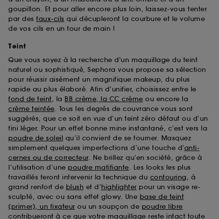
goupillon. Et pour aller encore plus loin, laissez-vous tenter
par des
faux-cils
qui décupleront la courbure et le volume
de vos cils en un tour de main !
Teint
Que vous soyez à la recherche d'un maquillage du teint
naturel ou sophistiqué, Sephora vous propose sa sélection
pour réussir aisément un magnifique makeup, du plus
rapide au plus élaboré. Afin d’unifier, choisissez entre le
fond de teint
, la
BB crème, la CC crème
ou encore la
crème teintée
. Tous les degrés de couvrance vous sont
suggérés, que ce soit en vue d’un teint zéro défaut ou d’un
fini léger. Pour un effet bonne mine instantané, c’est vers la
poudre de soleil
qu’il convient de se tourner. Masquez
simplement quelques imperfections d’une touche d’
anti-
cernes ou de correcteur
. Ne brillez qu’en société, grâce à
l’utilisation d’une
poudre matifiante
. Les looks les plus
travaillés feront intervenir la technique du
contouring
, à
grand renfort de
blush
et d’
highlighter
pour un visage re-
sculpté, avec ou sans effet glowy. Une
base de teint
(primer), un fixateur
ou un soupçon de
poudre libre
contribueront à ce que votre maquillage reste intact toute