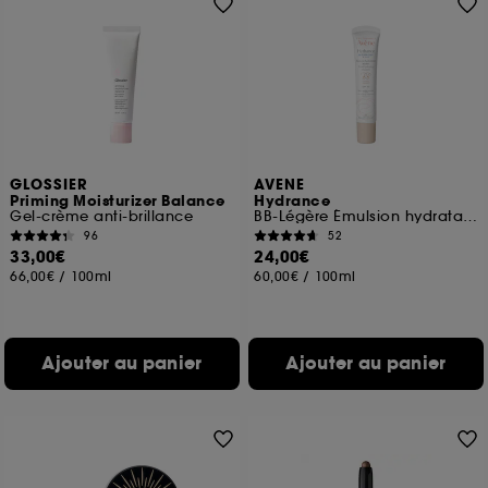
GLOSSIER
AVENE
Priming Moisturizer Balance
Hydrance
Gel-crème anti-brillance
BB-Légère Émulsion hydratante teintée
96
52
33,00€
24,00€
66,00€
/
100ml
60,00€
/
100ml
Ajouter au panier
Ajouter au panier