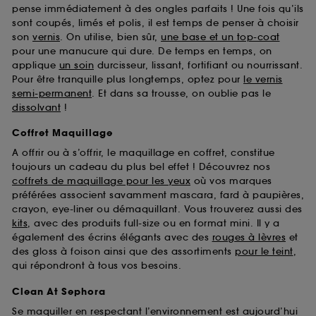
pense immédiatement à des ongles parfaits ! Une fois qu’ils
sont coupés, limés et polis, il est temps de penser à choisir
son
vernis
. On utilise, bien sûr,
une base et un top-coat
pour une manucure qui dure. De temps en temps, on
applique
un soin
durcisseur, lissant, fortifiant ou nourrissant.
Pour être tranquille plus longtemps, optez pour
le vernis
semi-permanent
. Et dans sa trousse, on oublie pas le
dissolvant
!
Coffret Maquillage
A offrir ou à s’offrir, le maquillage en coffret, constitue
toujours un cadeau du plus bel effet ! Découvrez nos
coffrets de maquillage pour les yeux
où vos marques
préférées associent savamment mascara, fard à paupières,
crayon, eye-liner ou démaquillant. Vous trouverez aussi des
kits
, avec des produits full-size ou en format mini. Il y a
également des écrins élégants avec des
rouges à lèvres
et
des gloss à foison ainsi que des assortiments
pour le teint
,
qui répondront à tous vos besoins.
Clean At Sephora
Se maquiller en respectant l’environnement est aujourd’hui