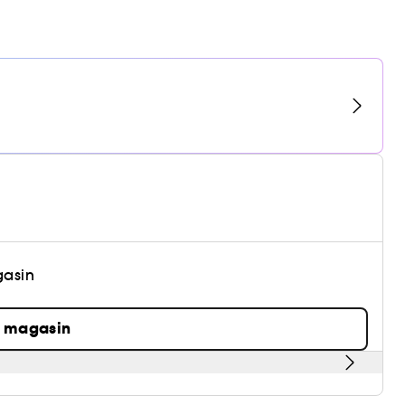
gasin
n magasin