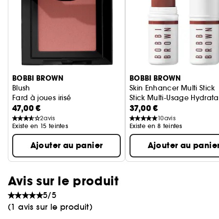
Ignorer le carrousel produits
BOBBI BROWN
BOBBI BROWN
Blush
Skin Enhancer Multi Stick
Fard à joues irisé
Stick Multi-Usage Hydrata
47,00 €
37,00 €
2
avis
10
avis
Existe en 15 teintes
Existe en 8 teintes
Ajouter au panier
Ajouter au panie
Avis sur le produit
5/5
(1 avis sur le produit)