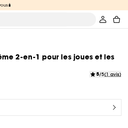
vous🧳
ème 2-en-1 pour les joues et les
5
/5
(1 avis)