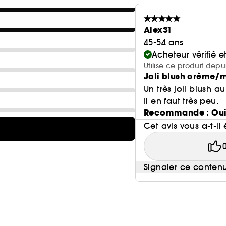
Alex31
45-54 ans
Acheteur vérifié 
Utilise ce produit depu
Joli blush crème/
Un très joli blush a
Il en faut très peu.
Recommande : Ou
Cet avis vous a-t-il 
Signaler ce conten