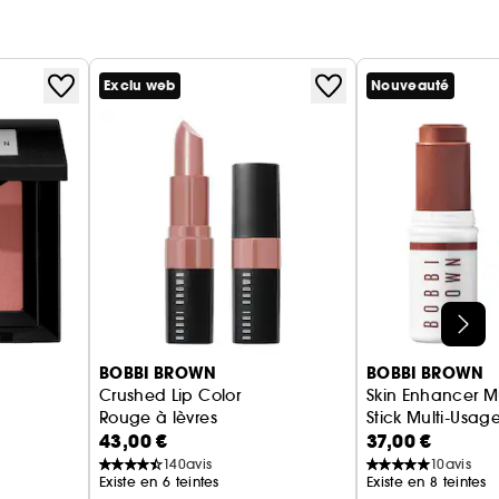
Exclu web
Nouveauté
BOBBI BROWN
BOBBI BROWN
Crushed Lip Color
Skin Enhancer Mul
Rouge à lèvres
Stick Multi-Usag
43,00 €
37,00 €
140
avis
10
avis
Existe en 6 teintes
Existe en 8 teintes