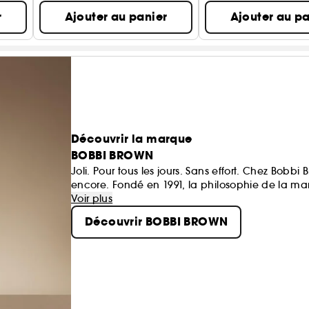
r
Ajouter au panier
Ajouter au pa
Découvrir la marque
BOBBI BROWN
Joli. Pour tous les jours. Sans effort. Chez Bobb
encore. Fondé en 1991, la philosophie de la mar
femme, grâce à des textures et des teintes nature
Voir plus
valeur plutôt que de masquer; et des soins au r
Découvrir BOBBI BROWN