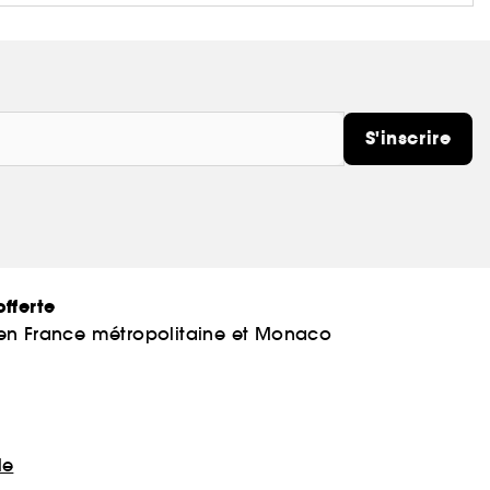
S'inscrire
fferte
 en France métropolitaine et Monaco
le