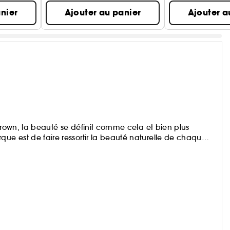
nier
Ajouter au panier
Ajouter a
i Brown, la beauté se définit comme cela et bien plus
que est de faire ressortir la beauté naturelle de chaque
lles pour le teint, les yeux, les lèvres qui mettent en
ésultat instantané pour un maquillage éclatant.