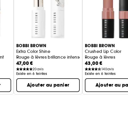
BOBBI BROWN
BOBBI BROWN
Extra Color Shine
Crushed Lip Color
nt
Rouge à lèvres brillance intense
Rouge à lèvres
47,00 €
43,00 €
20
avis
140
avis
Existe en 6 teintes
Existe en 6 teintes
r
Ajouter au panier
Ajouter au pa