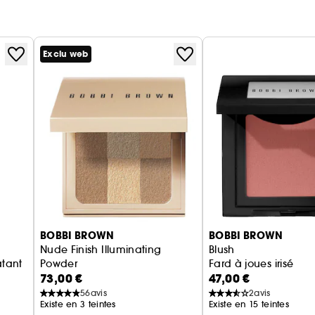
Exclu web
BOBBI BROWN
BOBBI BROWN
Nude Finish Illuminating
Blush
atant
Powder
Fard à joues irisé
73,00 €
47,00 €
Poudre Illuminatrice Matifiante
56
avis
2
avis
Existe en 3 teintes
Existe en 15 teintes