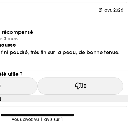
21 avr. 2026
et récompensé
is 3 mois
mousse
u fini poudré, très fin sur la peau, de bonne tenue.
i
été utile ?
0
0
u
Vous avez vu 1 avis sur 1