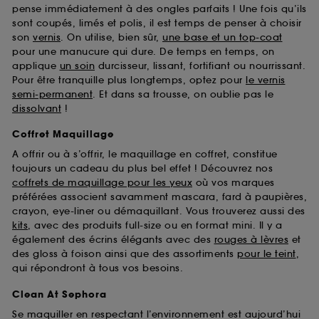
pense immédiatement à des ongles parfaits ! Une fois qu’ils
sont coupés, limés et polis, il est temps de penser à choisir
son
vernis
. On utilise, bien sûr,
une base et un top-coat
pour une manucure qui dure. De temps en temps, on
applique
un soin
durcisseur, lissant, fortifiant ou nourrissant.
Pour être tranquille plus longtemps, optez pour
le vernis
semi-permanent
. Et dans sa trousse, on oublie pas le
dissolvant
!
Coffret Maquillage
A offrir ou à s’offrir, le maquillage en coffret, constitue
toujours un cadeau du plus bel effet ! Découvrez nos
coffrets de maquillage pour les yeux
où vos marques
préférées associent savamment mascara, fard à paupières,
crayon, eye-liner ou démaquillant. Vous trouverez aussi des
kits
, avec des produits full-size ou en format mini. Il y a
également des écrins élégants avec des
rouges à lèvres
et
des gloss à foison ainsi que des assortiments
pour le teint
,
qui répondront à tous vos besoins.
Clean At Sephora
Se maquiller en respectant l’environnement est aujourd’hui