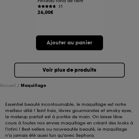
Pinceau fond de teint
25
26,00€
A l'exception des cookies techniques, le dépôt et la
lecture de ces traceurs requiert votre accord. Vous
pouvez personnaliser vos choix concernant le dépôt
de ces cookies grâce au bouton "personnaliser mes
choix" ci-dessous ou décider de "tout accepter".
Ajouter au panier
Sephora pourra associer les informations de
navigation collectées par ces Cookies, pour les
finalités acceptées, avec les données personnelles
collectées ou générées lors de votre activité en ligne
ou en magasin. Pour refuser tous les cookies, cliques
Voir plus de produits
sur "continuer sans accepter". Voous pouvez à tout
moment choisir de retirer votrte consentement. Si vous
souhaitez obtenir plus d'information sur les cookies
Accueil
Maquillage
utilisés,
cliquez
ici
.
Essentiel beauté incontournable, le maquillage est notre
meilleur allié ! Teint frais, lèvres gourmandes et smoky eyes,
le makeup parfait est à portée de main. On laisse libre
cours à toutes nos envies maquillage en créant des looks à
l'infini ! Best-sellers ou nouveautés beauté, le maquillage
n'a jamais été aussi fun qu'avec Sephora.