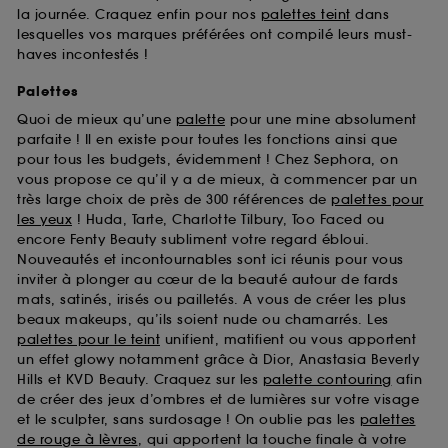
la journée. Craquez enfin pour nos
palettes teint
dans
lesquelles vos marques préférées ont compilé leurs must-
haves incontestés !
Palettes
Quoi de mieux qu’une
palette
pour une mine absolument
parfaite ! Il en existe pour toutes les fonctions ainsi que
pour tous les budgets, évidemment ! Chez Sephora, on
vous propose ce qu’il y a de mieux, à commencer par un
très large choix de près de 300 références de
palettes pour
les yeux
! Huda, Tarte, Charlotte Tilbury, Too Faced ou
encore Fenty Beauty subliment votre regard ébloui.
Nouveautés et incontournables sont ici réunis pour vous
inviter à plonger au cœur de la beauté autour de fards
mats, satinés, irisés ou pailletés. A vous de créer les plus
beaux makeups, qu’ils soient nude ou chamarrés. Les
palettes pour le teint
unifient, matifient ou vous apportent
un effet glowy notamment grâce à Dior, Anastasia Beverly
Hills et KVD Beauty. Craquez sur les
palette contouring
afin
de créer des jeux d’ombres et de lumières sur votre visage
et le sculpter, sans surdosage ! On oublie pas les
palettes
de rouge à lèvres
, qui apportent la touche finale à votre