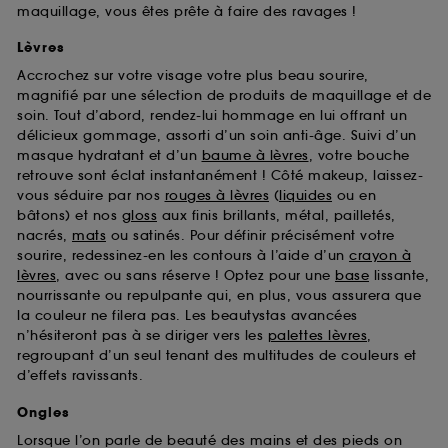
maquillage, vous êtes prête à faire des ravages !
Lèvres
Accrochez sur votre visage votre plus beau sourire,
magnifié par une sélection de produits de maquillage et de
soin. Tout d’abord, rendez-lui hommage en lui offrant un
délicieux gommage, assorti d’un soin anti-âge. Suivi d’un
masque hydratant et d’un
baume à lèvres
, votre bouche
retrouve sont éclat instantanément ! Côté makeup, laissez-
vous séduire par nos
rouges à lèvres
(
liquides
ou en
bâtons) et nos
gloss
aux finis brillants, métal, pailletés,
nacrés,
mats
ou satinés. Pour définir précisément votre
sourire, redessinez-en les contours à l’aide d’un
crayon à
lèvres
, avec ou sans réserve ! Optez pour une
base
lissante,
nourrissante ou repulpante qui, en plus, vous assurera que
la couleur ne filera pas. Les beautystas avancées
n’hésiteront pas à se diriger vers les
palettes lèvres
,
regroupant d’un seul tenant des multitudes de couleurs et
d’effets ravissants.
Ongles
Lorsque l’on parle de beauté des mains et des pieds on