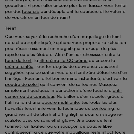
goupillon. Et pour aller encore plus loin, laissez-vous tenter
par des
faux-cils
qui décupleront la courbure et le volume
de vos cils en un tour de main !
Teint
Que vous soyez à la recherche d'un maquillage du teint
naturel ou sophistiqué, Sephora vous propose sa sélection
pour réussir aisément un magnifique makeup, du plus
rapide au plus élaboré. Afin d’unifier, choisissez entre le
fond de teint
, la
BB crème, la CC crème
ou encore la
crème teintée
. Tous les degrés de couvrance vous sont
suggérés, que ce soit en vue d’un teint zéro défaut ou d’un
fini léger. Pour un effet bonne mine instantané, c’est vers la
poudre de soleil
qu’il convient de se tourner. Masquez
simplement quelques imperfections d’une touche d’
anti-
cernes ou de correcteur
. Ne brillez qu’en société, grâce à
l’utilisation d’une
poudre matifiante
. Les looks les plus
travaillés feront intervenir la technique du
contouring
, à
grand renfort de
blush
et d’
highlighter
pour un visage re-
sculpté, avec ou sans effet glowy. Une
base de teint
(primer), un fixateur
ou un soupçon de
poudre libre
contribueront à ce que votre maquillage reste intact toute