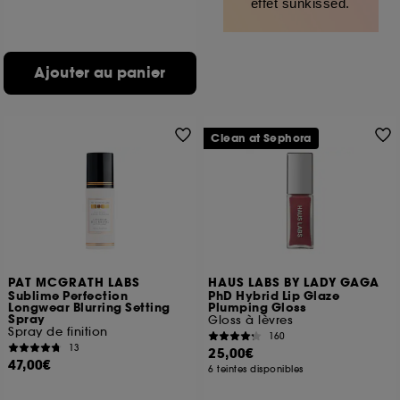
effet sunkissed.
Ajouter au panier
Clean at Sephora
PAT MCGRATH LABS
HAUS LABS BY LADY GAGA
Sublime Perfection
PhD Hybrid Lip Glaze
Longwear Blurring Setting
Plumping Gloss
Spray
Gloss à lèvres
Spray de finition
160
13
25,00€
47,00€
6 teintes disponibles