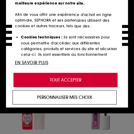
meilleure expérience sur notre site.
Afin de vous offrir une expérience d’achat en ligne
optimale, SEPHORA et ses partenaires utilisent des
PIXI
M.A.C
On-the-Glow SuperGlow
Small Eye Shadow
cookies et autres traceurs, tels que des :
Illumintaeur Stick Hydratant
Fard à Paupières
11
85
Cookies techniques :
ils sont nécessaires pour
26,00€
28,00€
vous permettre d’accéder aux différentes
4 teintes disponibles
10 teintes disponibles
catégories, produits et services du site et sécuriser
celui-ci. Ils sont essentiels au fonctionnement
technique du site et ne peuvent être désactivés.
EN SAVOIR PLUS
Ajouter au panier
Ajouter au panier
Cookies de personnalisation :
ils nous permettent
de vous offrir une expérience enrichie et
TOUT ACCEPTER
personnalisée en vous recommandant des
produits, des services et des contenus qui
Clean at Sephora
répondent au mieux à vos préférences, et de vous
PERSONNALISER MES CHOIX
proposer des offres promotionnelles adaptées à
votre profil.
Cookies réseaux sociaux et publicité :
ils sont
utilisés pour vous présenter du contenu susceptible
de vous plaire via des publicités, y compris sur des
sites tiers et sur les réseaux sociaux, sur la base