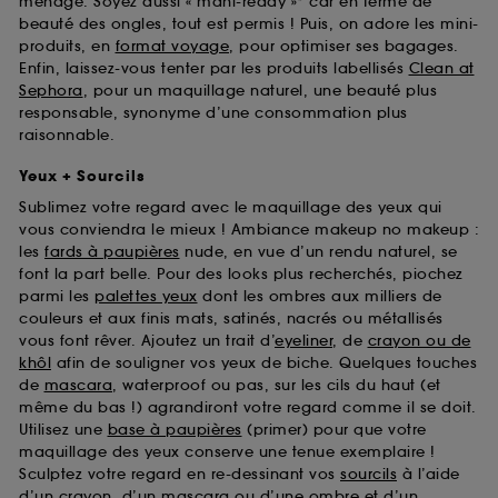
ménage. Soyez aussi « mani-ready »* car en terme de
beauté des ongles, tout est permis ! Puis, on adore les mini-
produits, en
format voyage
, pour optimiser ses bagages.
Enfin, laissez-vous tenter par les produits labellisés
Clean at
Sephora
, pour un maquillage naturel, une beauté plus
responsable, synonyme d’une consommation plus
raisonnable.
Yeux + Sourcils
Sublimez votre regard avec le maquillage des yeux qui
vous conviendra le mieux ! Ambiance makeup no makeup :
les
fards à paupières
nude, en vue d’un rendu naturel, se
font la part belle. Pour des looks plus recherchés, piochez
parmi les
palettes yeux
dont les ombres aux milliers de
couleurs et aux finis mats, satinés, nacrés ou métallisés
vous font rêver. Ajoutez un trait d’
eyeliner
, de
crayon ou de
khôl
afin de souligner vos yeux de biche. Quelques touches
de
mascara
, waterproof ou pas, sur les cils du haut (et
même du bas !) agrandiront votre regard comme il se doit.
Utilisez une
base à paupières
(primer) pour que votre
maquillage des yeux conserve une tenue exemplaire !
Sculptez votre regard en re-dessinant vos
sourcils
à l’aide
d’un crayon, d’un mascara ou d’une ombre et d’un