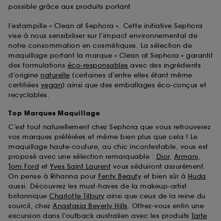
possible grâce aux produits portant
l’estampille « Clean at Sephora ». Cette initiative Sephora
vise à nous sensibiliser sur l’impact environnemental de
notre consommation en cosmétiques. La sélection de
maquillage portant la marque « Clean at Sephora » garantit
des formulations
éco-responsables
avec des ingrédients
d’origine
naturelle
(certaines d’entre elles étant même
certifiées
vegan
) ainsi que des emballages éco-conçus et
recyclables.
Top Marques Maquillage
C’est tout naturellement chez Sephora que vous retrouverez
vos marques préférées et même bien plus que cela ! Le
maquillage haute-couture, au chic incontestable, vous est
proposé avec une sélection remarquable :
Dior
,
Armani
,
Tom Ford
et
Yves Saint Laurent
vous séduiront assurément.
On pense à Rihanna pour
Fenty Beauty
et bien sûr à
Huda
aussi. Découvrez les must-haves de la makeup-artist
britannique
Charlotte Tilbury
ainsi que ceux de la reine du
sourcil, chez
Anastasia Beverly Hills
. Offrez-vous enfin une
excursion dans l’outback australien avec les produits
Tarte