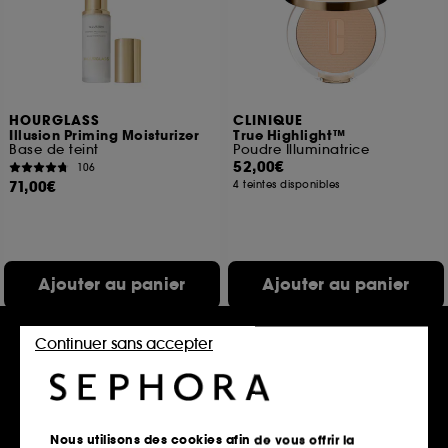
HOURGLASS
CLINIQUE
Illusion Priming Moisturizer
True Highlight™
Base de teint
Poudre Illuminatrice
52,00€
106
71,00€
4 teintes disponibles
Ajouter au panier
Ajouter au panier
Continuer sans accepter
Exclu
Nous utilisons des cookies afin de vous offrir la