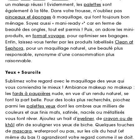
un makeup réussi ! Evidemment, les
palettes
sont
également à la fête. Dans votre trousse, n’oubliez pas
pinceaux et éponges
à maquillage, qui font toujours bon
ménage. Soyez aussi « mani-ready »* car en terme de
beauté des ongles, tout est permis ! Puis, on adore les mini-
produits, en
format voyage
, pour optimiser ses bagages.
Enfin, laissez-vous tenter par les produits labellisés
Clean at
Sephora
, pour un maquillage naturel, une beauté plus
responsable, synonyme d’une consommation plus
raisonnable.
Yeux + Sourcils
Sublimez votre regard avec le maquillage des yeux qui
vous conviendra le mieux ! Ambiance makeup no makeup :
les
fards à paupières
nude, en vue d’un rendu naturel, se
font la part belle. Pour des looks plus recherchés, piochez
parmi les
palettes yeux
dont les ombres aux milliers de
couleurs et aux finis mats, satinés, nacrés ou métallisés
vous font rêver. Ajoutez un trait d’
eyeliner
, de
crayon ou de
khôl
afin de souligner vos yeux de biche. Quelques touches
de
mascara
, waterproof ou pas, sur les cils du haut (et
même du bas !) agrandiront votre regard comme il se doit.