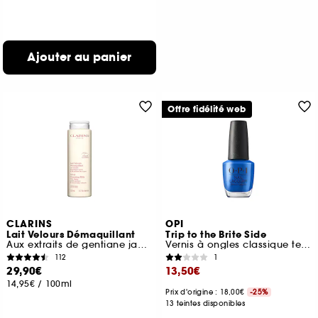
Ajouter au panier
Offre fidélité web
CLARINS
OPI
Lait Velours Démaquillant
Trip to the Brite Side
Aux extraits de gentiane jaune & mélisse des Alpes
Vernis à ongles classique tenue jusqu'à 7 jours
112
1
29,90€
13,50€
14,95€
/
100ml
Prix d'origine : 18,00€
-25%
13 teintes disponibles