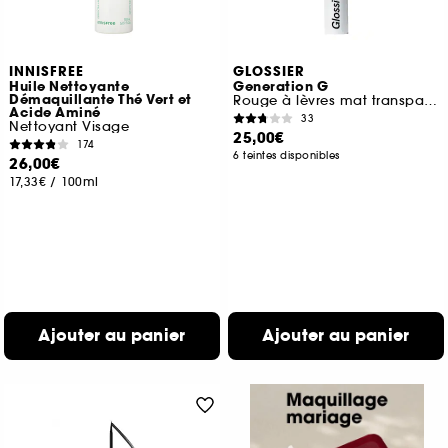
INNISFREE
GLOSSIER
Huile Nettoyante
Generation G
Démaquillante Thé Vert et
Rouge à lèvres mat transparent
Acide Aminé
33
Nettoyant Visage
25,00€
174
6 teintes disponibles
26,00€
17,33€
/
100ml
Ajouter au panier
Ajouter au panier