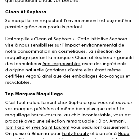
qui répondront à tous vos besoins.
Clean At Sephora
Se maquiller en respectant l’environnement est aujourd’hui
possible grâce aux produits portant
l’estampille « Clean at Sephora ». Cette initiative Sephora
vise à nous sensibiliser sur l’impact environnemental de
notre consommation en cosmétiques. La sélection de
maquillage portant la marque « Clean at Sephora » garantit
des formulations
éco-responsables
avec des ingrédients
d’origine
naturelle
(certaines d’entre elles étant même
certifiées
vegan
) ainsi que des emballages éco-conçus et
recyclables.
Top Marques Maquillage
C’est tout naturellement chez Sephora que vous retrouverez
vos marques préférées et même bien plus que cela ! Le
maquillage haute-couture, au chic incontestable, vous est
proposé avec une sélection remarquable :
Dior
,
Armani
,
Tom Ford
et
Yves Saint Laurent
vous séduiront assurément.
On pense à Rihanna pour
Fenty Beauty
et bien sûr à
Huda