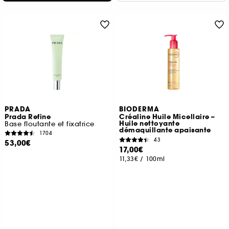
PRADA
BIODERMA
Prada Refine
Créaline Huile Micellaire –
Huile nettoyante
Base floutante et fixatrice
démaquillante apaisante
1704
43
53,00€
17,00€
11,33€
/
100ml