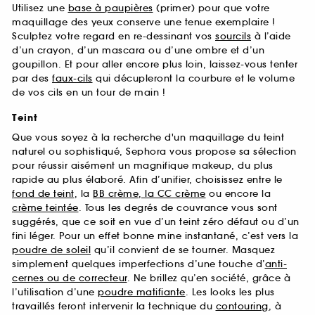
Utilisez une
base à paupières
(primer) pour que votre
maquillage des yeux conserve une tenue exemplaire !
Sculptez votre regard en re-dessinant vos
sourcils
à l’aide
d’un crayon, d’un mascara ou d’une ombre et d’un
goupillon. Et pour aller encore plus loin, laissez-vous tenter
par des
faux-cils
qui décupleront la courbure et le volume
de vos cils en un tour de main !
Teint
Que vous soyez à la recherche d'un maquillage du teint
naturel ou sophistiqué, Sephora vous propose sa sélection
pour réussir aisément un magnifique makeup, du plus
rapide au plus élaboré. Afin d’unifier, choisissez entre le
fond de teint
, la
BB crème, la CC crème
ou encore la
crème teintée
. Tous les degrés de couvrance vous sont
suggérés, que ce soit en vue d’un teint zéro défaut ou d’un
fini léger. Pour un effet bonne mine instantané, c’est vers la
poudre de soleil
qu’il convient de se tourner. Masquez
simplement quelques imperfections d’une touche d’
anti-
cernes ou de correcteur
. Ne brillez qu’en société, grâce à
l’utilisation d’une
poudre matifiante
. Les looks les plus
travaillés feront intervenir la technique du
contouring
, à