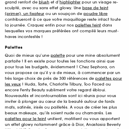
grand renfort de
blush
et d’
highlighter
pour un visage re-
sculpté, avec ou sans effet glowy. Une
base de teint
(primer), un fixateur
ou un soupçon de
poudre libre
contribueront à ce que votre maquillage reste intact toute
la journée. Craquez enfin pour nos
palettes teint
dans
lesquelles vos marques préférées ont compilé leurs must-
haves incontestés !
Palettes
Quoi de mieux qu’une
palette
pour une mine absolument
parfaite ! Il en existe pour toutes les fonctions ainsi que
pour tous les budgets, évidemment ! Chez Sephora, on
vous propose ce qu’il y a de mieux, à commencer par un
très large choix de près de 300 références de
palettes pour
les yeux
! Huda, Tarte, Charlotte Tilbury, Too Faced ou
encore Fenty Beauty subliment votre regard ébloui.
Nouveautés et incontournables sont ici réunis pour vous
inviter à plonger au cœur de la beauté autour de fards
mats, satinés, irisés ou pailletés. A vous de créer les plus
beaux makeups, qu’ils soient nude ou chamarrés. Les
palettes pour le teint
unifient, matifient ou vous apportent
un effet glowy notamment grâce à Dior, Anastasia Beverly