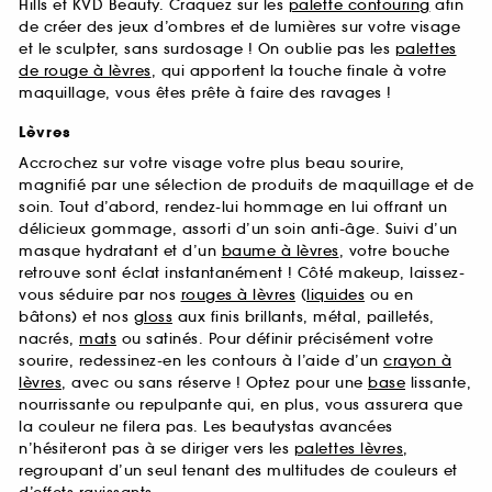
Hills et KVD Beauty. Craquez sur les
palette contouring
afin
de créer des jeux d’ombres et de lumières sur votre visage
et le sculpter, sans surdosage ! On oublie pas les
palettes
de rouge à lèvres
, qui apportent la touche finale à votre
maquillage, vous êtes prête à faire des ravages !
Lèvres
Accrochez sur votre visage votre plus beau sourire,
magnifié par une sélection de produits de maquillage et de
soin. Tout d’abord, rendez-lui hommage en lui offrant un
délicieux gommage, assorti d’un soin anti-âge. Suivi d’un
masque hydratant et d’un
baume à lèvres
, votre bouche
retrouve sont éclat instantanément ! Côté makeup, laissez-
vous séduire par nos
rouges à lèvres
(
liquides
ou en
bâtons) et nos
gloss
aux finis brillants, métal, pailletés,
nacrés,
mats
ou satinés. Pour définir précisément votre
sourire, redessinez-en les contours à l’aide d’un
crayon à
lèvres
, avec ou sans réserve ! Optez pour une
base
lissante,
nourrissante ou repulpante qui, en plus, vous assurera que
la couleur ne filera pas. Les beautystas avancées
n’hésiteront pas à se diriger vers les
palettes lèvres
,
regroupant d’un seul tenant des multitudes de couleurs et