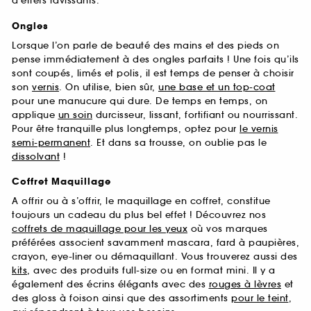
d’effets ravissants.
Ongles
Lorsque l’on parle de beauté des mains et des pieds on
pense immédiatement à des ongles parfaits ! Une fois qu’ils
sont coupés, limés et polis, il est temps de penser à choisir
son
vernis
. On utilise, bien sûr,
une base et un top-coat
pour une manucure qui dure. De temps en temps, on
applique
un soin
durcisseur, lissant, fortifiant ou nourrissant.
Pour être tranquille plus longtemps, optez pour
le vernis
semi-permanent
. Et dans sa trousse, on oublie pas le
dissolvant
!
Coffret Maquillage
A offrir ou à s’offrir, le maquillage en coffret, constitue
toujours un cadeau du plus bel effet ! Découvrez nos
coffrets de maquillage pour les yeux
où vos marques
préférées associent savamment mascara, fard à paupières,
crayon, eye-liner ou démaquillant. Vous trouverez aussi des
kits
, avec des produits full-size ou en format mini. Il y a
également des écrins élégants avec des
rouges à lèvres
et
des gloss à foison ainsi que des assortiments
pour le teint
,