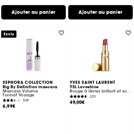
Ajouter au panier
Ajouter au panier
Exclu
SEPHORA COLLECTION
YVES SAINT LAURENT
Big By Definition mascara
YSL Loveshine
Mascara Volume
Rouge à lèvres brillant et soin Edition Limitée
Format Voyage
223
529
49,00€
6,99€