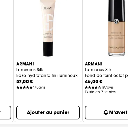
ARMANI
ARMANI
Luminous Silk
Luminous Silk
Base hydratante fini lumineux
Fond de teint éclat pa
57,00 €
46,00 €
470
avis
197
avis
Existe en 7 teintes
r
Ajouter au panier
M'avert