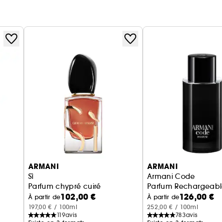
ARMANI
ARMANI
Sì
Armani Code
Parfum chypré cuiré
Parfum Rechargeab
102,00 €
126,00 €
À partir de
À partir de
197,00 € / 100ml
252,00 € / 100ml
119
avis
783
avis