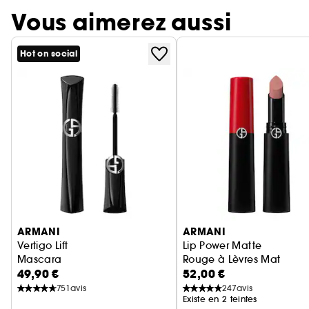
Vous aimerez aussi
Hot on social
Ignorer le carrousel produits
ARMANI
ARMANI
Vertigo Lift
Lip Power Matte
Mascara
Rouge à Lèvres Mat
49,90 €
52,00 €
751
avis
247
avis
Existe en 2 teintes