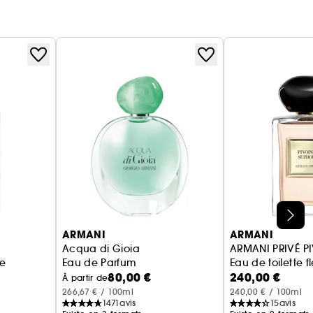
ARMANI
ARMANI
Acqua di Gioia
ARMANI PRIVÉ P
le
Eau de Parfum
Eau de toilette fl
80,00 €
240,00 €
À partir de
266,67 € / 100ml
240,00 € / 100ml
1471
avis
15
avis