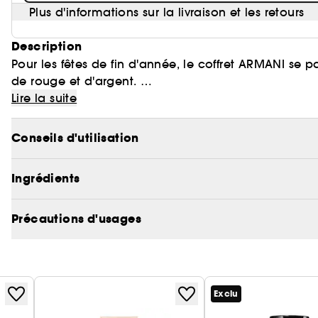
Plus d'informations sur la livraison et les retours
Description
Pour les fêtes de fin d'année, le coffret ARMANI se pare de paillettes, dévoilant un dégradé éblouissant
de rouge et d'argent.
Découvrez votre coffret et succombez aux icônes i
Lire la suite
Ce coffret contient :
Valeur totale estimée des produits inclus dans le co
- Mascara Vertigo Lift 10ml
individuel du produit suivant vendu séparément chez
Conseils d'utilisation
- Gloss Prisma Glass Icy Plumper miniature 1ml
produits Prisma Glass Icy Plumper - Gloss Repulpant
dans ces formats chez Sephora. Leur valeur est calc
Ingrédients
formats 3,5ml des produits susvisés vendus séparéme
stocks disponibles.
Précautions d'usages
Exclu