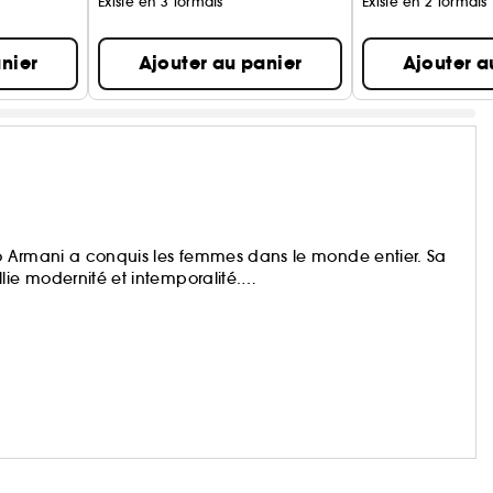
Existe en 3 formats
Existe en 2 formats
nier
Ajouter au panier
Ajouter a
gio Armani a conquis les femmes dans le monde entier. Sa
lie modernité et intemporalité.
plus durable grâce à l’utilisation d’ingrédients issus de
es programmes de préservation des forêts.