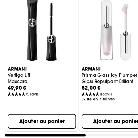
Ignorer le carrousel produits
ARMANI
ARMANI
Vertigo Lift
Prisma Glass Icy Plumper
Mascara
Gloss Repulpant Brillant
49,90 €
52,00 €
751
avis
116
avis
Existe en 7 teintes
Ajouter au panier
Ajouter au panie