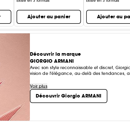
Existe en 3 formats
Existe en 3 formats
r
Ajouter au panier
Ajouter au pa
Découvrir la marque
GIORGIO ARMANI
Avec son style reconnaissable et discret, Gior
vision de l'élégance, au-delà des tendances, al
De plus, Giorgio Armani s'engage pour un avenir 
filières responsables et au soutien apporté à d
Voir plus
Découvrir Giorgio ARMANI