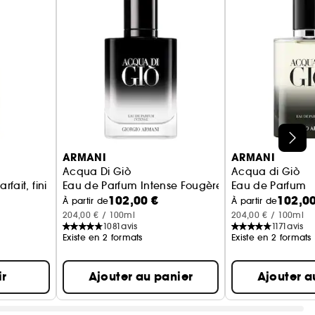
ARMANI
ARMANI
Acqua Di Giò
Acqua di Giò
rfait, fini naturel
Eau de Parfum Intense Fougère Aquatique Fruité
Eau de Parfum
102,00 €
102,00
À partir de
À partir de
204,00 € / 100ml
204,00 € / 100ml
1081
avis
1171
avis
Existe en 2 formats
Existe en 2 formats
ir
Ajouter au panier
Ajouter a