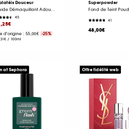
alatéis Douceur
Superpowder
Fluide Démaquillant Adoucissant Visage & Yeux
Fond de Teint Poud
45
41
1,25€
48,00€
ix d'origine : 55,00€
-25%
,31€
/
100ml
n at Sephora
Offre fidélité web