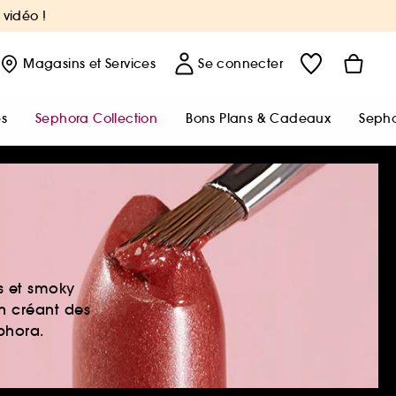
 vidéo !
Magasins
et Services
Se connecter
s
Sephora Collection
Bons Plans & Cadeaux
Sepho
es et smoky
en créant des
ephora.