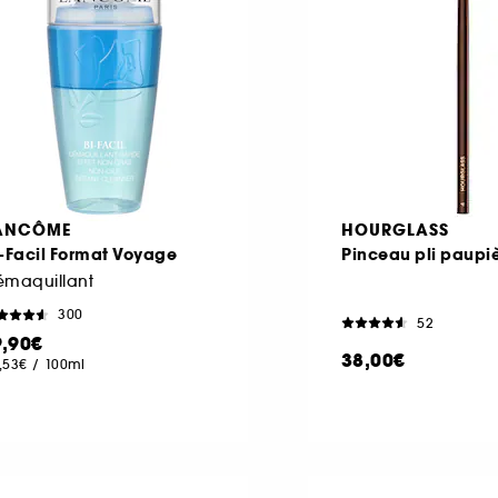
ANCÔME
HOURGLASS
-Facil Format Voyage
Pinceau pli paupi
émaquillant
300
52
9,90€
38,00€
,53€
/
100ml