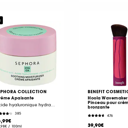
u
EPHORA COLLECTION
BENEFIT COSMETI
rème Apaisante
Hoola Wavemaker
Pinceau pour crè
Acide hyaluronique hydratant et Centella asiatica apaisante
bronzante
385
476
6,99€
39,90€
,98€
/
100ml