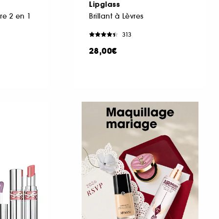
Lipglass
re 2 en 1
Brillant à Lèvres
313
28,00€