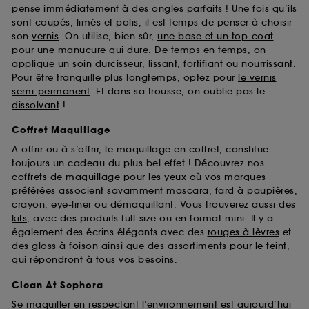
pense immédiatement à des ongles parfaits ! Une fois qu’ils
sont coupés, limés et polis, il est temps de penser à choisir
son
vernis
. On utilise, bien sûr,
une base et un top-coat
pour une manucure qui dure. De temps en temps, on
applique
un soin
durcisseur, lissant, fortifiant ou nourrissant.
Pour être tranquille plus longtemps, optez pour
le vernis
semi-permanent
. Et dans sa trousse, on oublie pas le
dissolvant
!
Coffret Maquillage
A offrir ou à s’offrir, le maquillage en coffret, constitue
toujours un cadeau du plus bel effet ! Découvrez nos
coffrets de maquillage pour les yeux
où vos marques
préférées associent savamment mascara, fard à paupières,
crayon, eye-liner ou démaquillant. Vous trouverez aussi des
kits
, avec des produits full-size ou en format mini. Il y a
également des écrins élégants avec des
rouges à lèvres
et
des gloss à foison ainsi que des assortiments
pour le teint
,
qui répondront à tous vos besoins.
Clean At Sephora
Se maquiller en respectant l’environnement est aujourd’hui