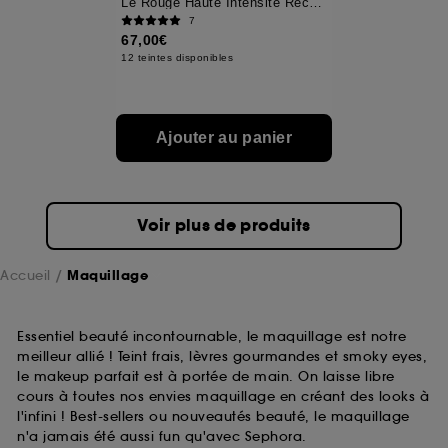
Le Rouge Haute Intensité Rechargeable
7
67,00€
A l'exception des cookies techniques, le dépôt et la
12 teintes disponibles
lecture de ces traceurs requiert votre accord. Vous
pouvez personnaliser vos choix concernant le dépôt
de ces cookies grâce au bouton "personnaliser mes
choix" ci-dessous ou décider de "tout accepter".
Ajouter au panier
Sephora pourra associer les informations de
navigation collectées par ces Cookies, pour les
finalités acceptées, avec les données personnelles
collectées ou générées lors de votre activité en ligne
ou en magasin. Pour refuser tous les cookies, cliques
Voir plus de produits
sur "continuer sans accepter". Voous pouvez à tout
moment choisir de retirer votrte consentement. Si vous
souhaitez obtenir plus d'information sur les cookies
Accueil
Maquillage
utilisés,
cliquez
ici
.
Essentiel beauté incontournable, le maquillage est notre
meilleur allié ! Teint frais, lèvres gourmandes et smoky eyes,
le makeup parfait est à portée de main. On laisse libre
cours à toutes nos envies maquillage en créant des looks à
l'infini ! Best-sellers ou nouveautés beauté, le maquillage
n'a jamais été aussi fun qu'avec Sephora.