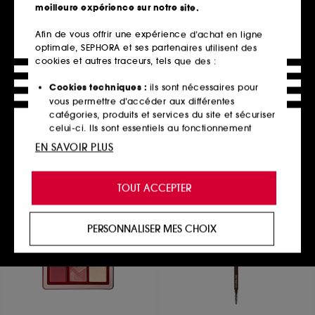
meilleure expérience sur notre site.
Afin de vous offrir une expérience d’achat en ligne
optimale, SEPHORA et ses partenaires utilisent des
LAURA MERCIER
PRADA
Face Illuminator
Prada Dimensions
cookies et autres traceurs, tels que des :
Highlighter Poudre
Recharge Palette Yeux Couleur Intense Longue Tenue
5
35
Cookies techniques :
ils sont nécessaires pour
49,90€
65,00€
vous permettre d’accéder aux différentes
6 teintes disponibles
catégories, produits et services du site et sécuriser
celui-ci. Ils sont essentiels au fonctionnement
technique du site et ne peuvent être désactivés.
EN SAVOIR PLUS
Ajouter au panier
Ajouter au panier
Cookies de personnalisation :
ils nous permettent
de vous offrir une expérience enrichie et
TOUT ACCEPTER
personnalisée en vous recommandant des
produits, des services et des contenus qui
répondent au mieux à vos préférences, et de vous
PERSONNALISER MES CHOIX
proposer des offres promotionnelles adaptées à
votre profil.
Cookies réseaux sociaux et publicité :
ils sont
utilisés pour vous présenter du contenu susceptible
de vous plaire via des publicités, y compris sur des
sites tiers et sur les réseaux sociaux, sur la base