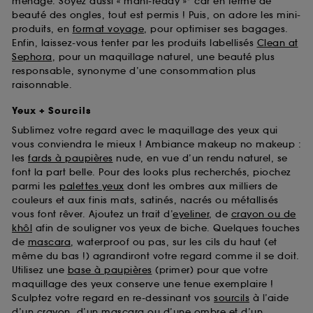
ménage. Soyez aussi « mani-ready »* car en terme de
beauté des ongles, tout est permis ! Puis, on adore les mini-
produits, en
format voyage
, pour optimiser ses bagages.
Enfin, laissez-vous tenter par les produits labellisés
Clean at
Sephora
, pour un maquillage naturel, une beauté plus
responsable, synonyme d’une consommation plus
raisonnable.
Yeux + Sourcils
Sublimez votre regard avec le maquillage des yeux qui
vous conviendra le mieux ! Ambiance makeup no makeup :
les
fards à paupières
nude, en vue d’un rendu naturel, se
font la part belle. Pour des looks plus recherchés, piochez
parmi les
palettes yeux
dont les ombres aux milliers de
couleurs et aux finis mats, satinés, nacrés ou métallisés
vous font rêver. Ajoutez un trait d’
eyeliner
, de
crayon ou de
khôl
afin de souligner vos yeux de biche. Quelques touches
de
mascara
, waterproof ou pas, sur les cils du haut (et
même du bas !) agrandiront votre regard comme il se doit.
Utilisez une
base à paupières
(primer) pour que votre
maquillage des yeux conserve une tenue exemplaire !
Sculptez votre regard en re-dessinant vos
sourcils
à l’aide
d’un crayon, d’un mascara ou d’une ombre et d’un