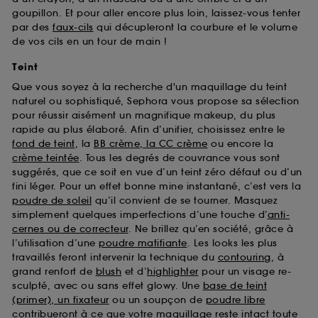
goupillon. Et pour aller encore plus loin, laissez-vous tenter
par des
faux-cils
qui décupleront la courbure et le volume
de vos cils en un tour de main !
Teint
Que vous soyez à la recherche d'un maquillage du teint
naturel ou sophistiqué, Sephora vous propose sa sélection
pour réussir aisément un magnifique makeup, du plus
rapide au plus élaboré. Afin d’unifier, choisissez entre le
fond de teint
, la
BB crème, la CC crème
ou encore la
crème teintée
. Tous les degrés de couvrance vous sont
suggérés, que ce soit en vue d’un teint zéro défaut ou d’un
fini léger. Pour un effet bonne mine instantané, c’est vers la
poudre de soleil
qu’il convient de se tourner. Masquez
simplement quelques imperfections d’une touche d’
anti-
cernes ou de correcteur
. Ne brillez qu’en société, grâce à
l’utilisation d’une
poudre matifiante
. Les looks les plus
travaillés feront intervenir la technique du
contouring
, à
grand renfort de
blush
et d’
highlighter
pour un visage re-
sculpté, avec ou sans effet glowy. Une
base de teint
(primer), un fixateur
ou un soupçon de
poudre libre
contribueront à ce que votre maquillage reste intact toute