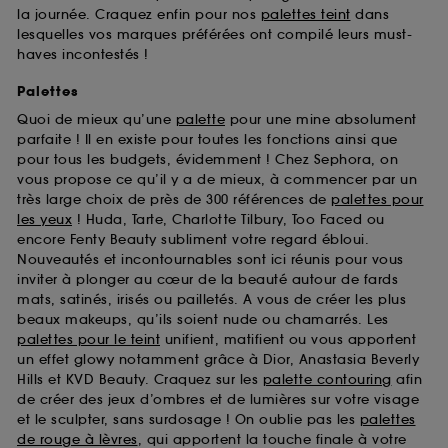
la journée. Craquez enfin pour nos
palettes teint
dans
lesquelles vos marques préférées ont compilé leurs must-
haves incontestés !
Palettes
Quoi de mieux qu’une
palette
pour une mine absolument
parfaite ! Il en existe pour toutes les fonctions ainsi que
pour tous les budgets, évidemment ! Chez Sephora, on
vous propose ce qu’il y a de mieux, à commencer par un
très large choix de près de 300 références de
palettes pour
les yeux
! Huda, Tarte, Charlotte Tilbury, Too Faced ou
encore Fenty Beauty subliment votre regard ébloui.
Nouveautés et incontournables sont ici réunis pour vous
inviter à plonger au cœur de la beauté autour de fards
mats, satinés, irisés ou pailletés. A vous de créer les plus
beaux makeups, qu’ils soient nude ou chamarrés. Les
palettes pour le teint
unifient, matifient ou vous apportent
un effet glowy notamment grâce à Dior, Anastasia Beverly
Hills et KVD Beauty. Craquez sur les
palette contouring
afin
de créer des jeux d’ombres et de lumières sur votre visage
et le sculpter, sans surdosage ! On oublie pas les
palettes
de rouge à lèvres
, qui apportent la touche finale à votre