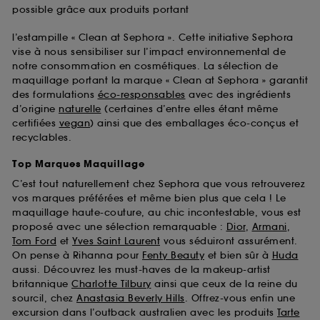
possible grâce aux produits portant
l’estampille « Clean at Sephora ». Cette initiative Sephora
vise à nous sensibiliser sur l’impact environnemental de
notre consommation en cosmétiques. La sélection de
maquillage portant la marque « Clean at Sephora » garantit
des formulations
éco-responsables
avec des ingrédients
d’origine
naturelle
(certaines d’entre elles étant même
certifiées
vegan
) ainsi que des emballages éco-conçus et
recyclables.
Top Marques Maquillage
C’est tout naturellement chez Sephora que vous retrouverez
vos marques préférées et même bien plus que cela ! Le
maquillage haute-couture, au chic incontestable, vous est
proposé avec une sélection remarquable :
Dior
,
Armani
,
Tom Ford
et
Yves Saint Laurent
vous séduiront assurément.
On pense à Rihanna pour
Fenty Beauty
et bien sûr à
Huda
aussi. Découvrez les must-haves de la makeup-artist
britannique
Charlotte Tilbury
ainsi que ceux de la reine du
sourcil, chez
Anastasia Beverly Hills
. Offrez-vous enfin une
excursion dans l’outback australien avec les produits
Tarte