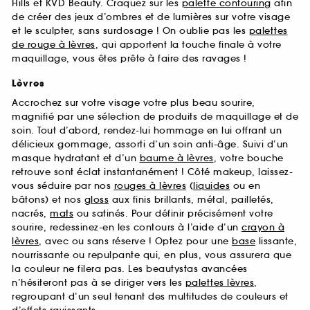
Hills et KVD Beauty. Craquez sur les
palette contouring
afin
de créer des jeux d’ombres et de lumières sur votre visage
et le sculpter, sans surdosage ! On oublie pas les
palettes
de rouge à lèvres
, qui apportent la touche finale à votre
maquillage, vous êtes prête à faire des ravages !
Lèvres
Accrochez sur votre visage votre plus beau sourire,
magnifié par une sélection de produits de maquillage et de
soin. Tout d’abord, rendez-lui hommage en lui offrant un
délicieux gommage, assorti d’un soin anti-âge. Suivi d’un
masque hydratant et d’un
baume à lèvres
, votre bouche
retrouve sont éclat instantanément ! Côté makeup, laissez-
vous séduire par nos
rouges à lèvres
(
liquides
ou en
bâtons) et nos
gloss
aux finis brillants, métal, pailletés,
nacrés,
mats
ou satinés. Pour définir précisément votre
sourire, redessinez-en les contours à l’aide d’un
crayon à
lèvres
, avec ou sans réserve ! Optez pour une
base
lissante,
nourrissante ou repulpante qui, en plus, vous assurera que
la couleur ne filera pas. Les beautystas avancées
n’hésiteront pas à se diriger vers les
palettes lèvres
,
regroupant d’un seul tenant des multitudes de couleurs et