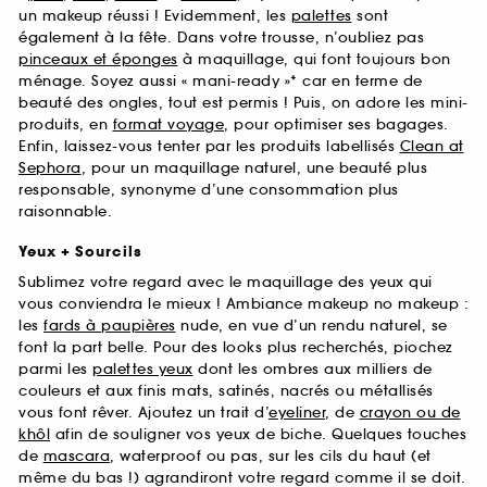
un makeup réussi ! Evidemment, les
palettes
sont
également à la fête. Dans votre trousse, n’oubliez pas
pinceaux et éponges
à maquillage, qui font toujours bon
ménage. Soyez aussi « mani-ready »* car en terme de
beauté des ongles, tout est permis ! Puis, on adore les mini-
produits, en
format voyage
, pour optimiser ses bagages.
Enfin, laissez-vous tenter par les produits labellisés
Clean at
Sephora
, pour un maquillage naturel, une beauté plus
responsable, synonyme d’une consommation plus
raisonnable.
Yeux + Sourcils
Sublimez votre regard avec le maquillage des yeux qui
vous conviendra le mieux ! Ambiance makeup no makeup :
les
fards à paupières
nude, en vue d’un rendu naturel, se
font la part belle. Pour des looks plus recherchés, piochez
parmi les
palettes yeux
dont les ombres aux milliers de
couleurs et aux finis mats, satinés, nacrés ou métallisés
vous font rêver. Ajoutez un trait d’
eyeliner
, de
crayon ou de
khôl
afin de souligner vos yeux de biche. Quelques touches
de
mascara
, waterproof ou pas, sur les cils du haut (et
même du bas !) agrandiront votre regard comme il se doit.