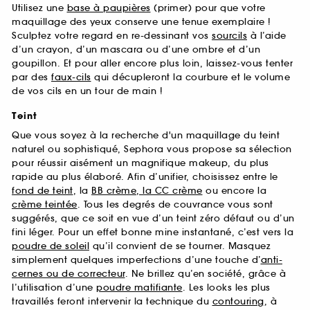
Utilisez une
base à paupières
(primer) pour que votre
maquillage des yeux conserve une tenue exemplaire !
Sculptez votre regard en re-dessinant vos
sourcils
à l’aide
d’un crayon, d’un mascara ou d’une ombre et d’un
goupillon. Et pour aller encore plus loin, laissez-vous tenter
par des
faux-cils
qui décupleront la courbure et le volume
de vos cils en un tour de main !
Teint
Que vous soyez à la recherche d'un maquillage du teint
naturel ou sophistiqué, Sephora vous propose sa sélection
pour réussir aisément un magnifique makeup, du plus
rapide au plus élaboré. Afin d’unifier, choisissez entre le
fond de teint
, la
BB crème, la CC crème
ou encore la
crème teintée
. Tous les degrés de couvrance vous sont
suggérés, que ce soit en vue d’un teint zéro défaut ou d’un
fini léger. Pour un effet bonne mine instantané, c’est vers la
poudre de soleil
qu’il convient de se tourner. Masquez
simplement quelques imperfections d’une touche d’
anti-
cernes ou de correcteur
. Ne brillez qu’en société, grâce à
l’utilisation d’une
poudre matifiante
. Les looks les plus
travaillés feront intervenir la technique du
contouring
, à