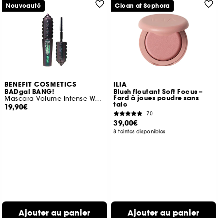
Nouveauté
Clean at Sephora
BENEFIT COSMETICS
ILIA
BADgal BANG!
Blush floutant Soft Focus –
Fard à joues poudre sans
Mascara Volume Intense Waterproof Mini
talc
19,90€
70
39,00€
8 teintes disponibles
Ajouter au panier
Ajouter au panier