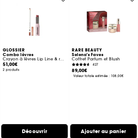
GLOSSIER
RARE BEAUTY
Combo lèvres
Selena's Faves
Crayon à lèvres Lip Line & rouge à lèvres Ultralip
Coffret Parfum et Blush
51,00€
427
89,00€
2 produits
Valeur totale estimée :
108,00€
Découvrir
Ajouter au panier