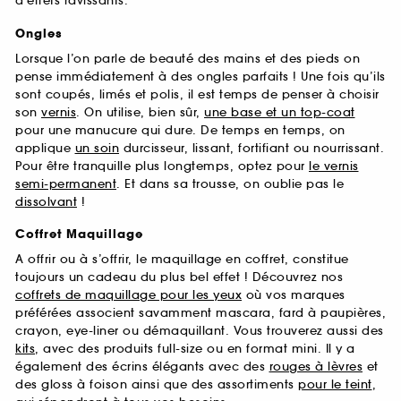
d’effets ravissants.
Ongles
Lorsque l’on parle de beauté des mains et des pieds on
pense immédiatement à des ongles parfaits ! Une fois qu’ils
sont coupés, limés et polis, il est temps de penser à choisir
son
vernis
. On utilise, bien sûr,
une base et un top-coat
pour une manucure qui dure. De temps en temps, on
applique
un soin
durcisseur, lissant, fortifiant ou nourrissant.
Pour être tranquille plus longtemps, optez pour
le vernis
semi-permanent
. Et dans sa trousse, on oublie pas le
dissolvant
!
Coffret Maquillage
A offrir ou à s’offrir, le maquillage en coffret, constitue
toujours un cadeau du plus bel effet ! Découvrez nos
coffrets de maquillage pour les yeux
où vos marques
préférées associent savamment mascara, fard à paupières,
crayon, eye-liner ou démaquillant. Vous trouverez aussi des
kits
, avec des produits full-size ou en format mini. Il y a
également des écrins élégants avec des
rouges à lèvres
et
des gloss à foison ainsi que des assortiments
pour le teint
,