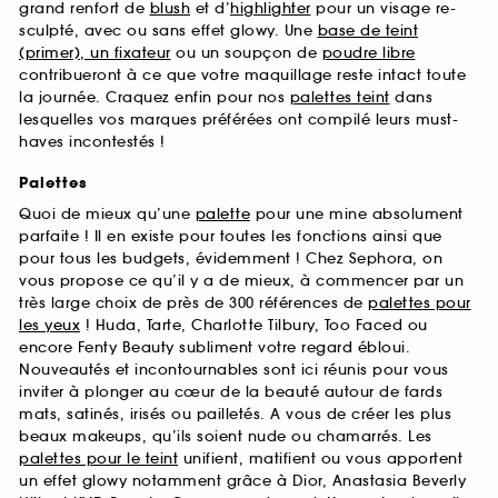
grand renfort de
blush
et d’
highlighter
pour un visage re-
sculpté, avec ou sans effet glowy. Une
base de teint
(primer), un fixateur
ou un soupçon de
poudre libre
contribueront à ce que votre maquillage reste intact toute
la journée. Craquez enfin pour nos
palettes teint
dans
lesquelles vos marques préférées ont compilé leurs must-
haves incontestés !
Palettes
Quoi de mieux qu’une
palette
pour une mine absolument
parfaite ! Il en existe pour toutes les fonctions ainsi que
pour tous les budgets, évidemment ! Chez Sephora, on
vous propose ce qu’il y a de mieux, à commencer par un
très large choix de près de 300 références de
palettes pour
les yeux
! Huda, Tarte, Charlotte Tilbury, Too Faced ou
encore Fenty Beauty subliment votre regard ébloui.
Nouveautés et incontournables sont ici réunis pour vous
inviter à plonger au cœur de la beauté autour de fards
mats, satinés, irisés ou pailletés. A vous de créer les plus
beaux makeups, qu’ils soient nude ou chamarrés. Les
palettes pour le teint
unifient, matifient ou vous apportent
un effet glowy notamment grâce à Dior, Anastasia Beverly