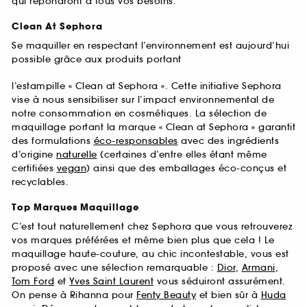
qui répondront à tous vos besoins.
Clean At Sephora
Se maquiller en respectant l’environnement est aujourd’hui
possible grâce aux produits portant
l’estampille « Clean at Sephora ». Cette initiative Sephora
vise à nous sensibiliser sur l’impact environnemental de
notre consommation en cosmétiques. La sélection de
maquillage portant la marque « Clean at Sephora » garantit
des formulations
éco-responsables
avec des ingrédients
d’origine
naturelle
(certaines d’entre elles étant même
certifiées
vegan
) ainsi que des emballages éco-conçus et
recyclables.
Top Marques Maquillage
C’est tout naturellement chez Sephora que vous retrouverez
vos marques préférées et même bien plus que cela ! Le
maquillage haute-couture, au chic incontestable, vous est
proposé avec une sélection remarquable :
Dior
,
Armani
,
Tom Ford
et
Yves Saint Laurent
vous séduiront assurément.
On pense à Rihanna pour
Fenty Beauty
et bien sûr à
Huda