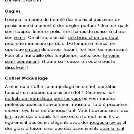
d’effets ravissants.
Ongles
Lorsque l’on parle de beauté des mains et des pieds on
pense immédiatement à des ongles parfaits ! Une fois qu’ils
sont coupés, limés et polis, il est temps de penser à choisir
son
vernis
. On utilise, bien sûr,
une base et un top-coat
pour une manucure qui dure. De temps en temps, on
applique
un soin
durcisseur, lissant, fortifiant ou nourrissant.
Pour être tranquille plus longtemps, optez pour
le vernis
semi-permanent
. Et dans sa trousse, on oublie pas le
dissolvant
!
Coffret Maquillage
A offrir ou à s’offrir, le maquillage en coffret, constitue
toujours un cadeau du plus bel effet ! Découvrez nos
coffrets de maquillage pour les yeux
où vos marques
préférées associent savamment mascara, fard à paupières,
crayon, eye-liner ou démaquillant. Vous trouverez aussi des
kits
, avec des produits full-size ou en format mini. Il y a
également des écrins élégants avec des
rouges à lèvres
et
des gloss à foison ainsi que des assortiments
pour le teint
,