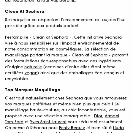
qui répondront à tous vos besoins.
Clean At Sephora
Se maquiller en respectant l’environnement est aujourd’hui
possible grâce aux produits portant
l’estampille « Clean at Sephora ». Cette initiative Sephora
vise à nous sensibiliser sur l’impact environnemental de
notre consommation en cosmétiques. La sélection de
maquillage portant la marque « Clean at Sephora » garantit
des formulations
éco-responsables
avec des ingrédients
d’origine
naturelle
(certaines d’entre elles étant même
certifiées
vegan
) ainsi que des emballages éco-conçus et
recyclables.
Top Marques Maquillage
C’est tout naturellement chez Sephora que vous retrouverez
vos marques préférées et même bien plus que cela ! Le
maquillage haute-couture, au chic incontestable, vous est
proposé avec une sélection remarquable :
Dior
,
Armani
,
Tom Ford
et
Yves Saint Laurent
vous séduiront assurément.
On pense à Rihanna pour
Fenty Beauty
et bien sûr à
Huda