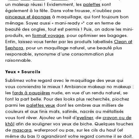
un makeup réussi ! Evidemment, les
palettes
sont
également à la fête. Dans votre trousse, n’oubliez pas
pinceaux et éponges
à maquillage, qui font toujours bon
ménage. Soyez aussi « mani-ready »* car en terme de
beauté des ongles, tout est permis ! Puis, on adore les mini-
produits, en
format voyage
, pour optimiser ses bagages.
Enfin, laissez-vous tenter par les produits labellisés
Clean at
Sephora
, pour un maquillage naturel, une beauté plus
responsable, synonyme d’une consommation plus
raisonnable.
Yeux + Sourcils
Sublimez votre regard avec le maquillage des yeux qui
vous conviendra le mieux ! Ambiance makeup no makeup :
les
fards à paupières
nude, en vue d’un rendu naturel, se
font la part belle. Pour des looks plus recherchés, piochez
parmi les
palettes yeux
dont les ombres aux milliers de
couleurs et aux finis mats, satinés, nacrés ou métallisés
vous font rêver. Ajoutez un trait d’
eyeliner
, de
crayon ou de
khôl
afin de souligner vos yeux de biche. Quelques touches
de
mascara
, waterproof ou pas, sur les cils du haut (et
même du bas !) agrandiront votre regard comme il se doit.