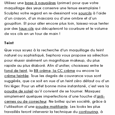
Utilisez une
base à paupières
(primer) pour que votre
maquillage des yeux conserve une tenue exemplaire !
Sculptez votre regard en re-dessinant vos
sourcils
à l’aide
d’un crayon, d’un mascara ou d’une ombre et d’un
goupillon. Et pour aller encore plus loin, laissez-vous tenter
par des
faux-cils
qui décupleront la courbure et le volume
de vos cils en un tour de main !
Teint
Que vous soyez à la recherche d'un maquillage du teint
naturel ou sophistiqué, Sephora vous propose sa sélection
pour réussir aisément un magnifique makeup, du plus
rapide au plus élaboré. Afin d’unifier, choisissez entre le
fond de teint
, la
BB crème, la CC crème
ou encore la
crème teintée
. Tous les degrés de couvrance vous sont
suggérés, que ce soit en vue d’un teint zéro défaut ou d’un
fini léger. Pour un effet bonne mine instantané, c’est vers la
poudre de soleil
qu’il convient de se tourner. Masquez
simplement quelques imperfections d’une touche d’
anti-
cernes ou de correcteur
. Ne brillez qu’en société, grâce à
l’utilisation d’une
poudre matifiante
. Les looks les plus
travaillés feront intervenir la technique du
contouring
, à