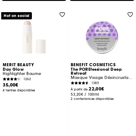
Hot on social
MERIT BEAUTY
BENEFIT COSMETICS
Day Glow
The POREfessional Deep
Retreat
Highlighter Baume
Masque Visage Désincrustant à l'Argile
1262
1385
35,00€
22,00€
À partir de
4 teintes disponibles
53,20€
/
100ml
2 contenances disponibles