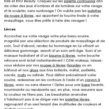
Hills et KVD Beauty. Craquez sur les
palette contouring
afin
de créer des jeux d’ombres et de lumières sur votre visage
et le sculpter, sans surdosage ! On oublie pas les
palettes
de rouge à lèvres
, qui apportent la touche finale à votre
maquillage, vous êtes prête à faire des ravages !
Lèvres
Accrochez sur votre visage votre plus beau sourire,
magnifié par une sélection de produits de maquillage et de
soin. Tout d’abord, rendez-lui hommage en lui offrant un
délicieux gommage, assorti d’un soin anti-âge. Suivi d’un
masque hydratant et d’un
baume à lèvres
, votre bouche
retrouve sont éclat instantanément ! Côté makeup, laissez-
vous séduire par nos
rouges à lèvres
(
liquides
ou en
bâtons) et nos
gloss
aux finis brillants, métal, pailletés,
nacrés,
mats
ou satinés. Pour définir précisément votre
sourire, redessinez-en les contours à l’aide d’un
crayon à
lèvres
, avec ou sans réserve ! Optez pour une
base
lissante,
nourrissante ou repulpante qui, en plus, vous assurera que
la couleur ne filera pas. Les beautystas avancées
n’hésiteront pas à se diriger vers les
palettes lèvres
,
regroupant d’un seul tenant des multitudes de couleurs et