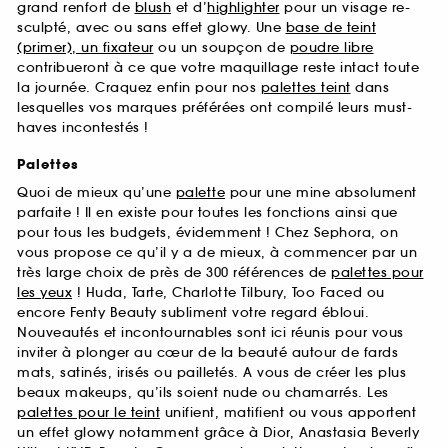
grand renfort de
blush
et d’
highlighter
pour un visage re-
sculpté, avec ou sans effet glowy. Une
base de teint
(primer), un fixateur
ou un soupçon de
poudre libre
contribueront à ce que votre maquillage reste intact toute
la journée. Craquez enfin pour nos
palettes teint
dans
lesquelles vos marques préférées ont compilé leurs must-
haves incontestés !
Palettes
Quoi de mieux qu’une
palette
pour une mine absolument
parfaite ! Il en existe pour toutes les fonctions ainsi que
pour tous les budgets, évidemment ! Chez Sephora, on
vous propose ce qu’il y a de mieux, à commencer par un
très large choix de près de 300 références de
palettes pour
les yeux
! Huda, Tarte, Charlotte Tilbury, Too Faced ou
encore Fenty Beauty subliment votre regard ébloui.
Nouveautés et incontournables sont ici réunis pour vous
inviter à plonger au cœur de la beauté autour de fards
mats, satinés, irisés ou pailletés. A vous de créer les plus
beaux makeups, qu’ils soient nude ou chamarrés. Les
palettes pour le teint
unifient, matifient ou vous apportent
un effet glowy notamment grâce à Dior, Anastasia Beverly