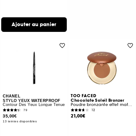
Ajouter au panier
TOO FACED
CHANEL
Chocolate Soleil Bronzer
STYLO YEUX WATERPROOF
Poudre bronzante effet mat floutté format voyage
Contour Des Yeux Longue Tenue
12
79
21,00€
35,00€
13 teintes disponibles