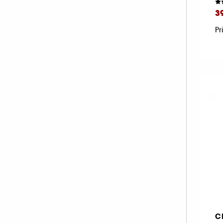
MAKE UP FOR EVER (67)
3
MANUCURIST (33)
Pr
MARIO BADESCU (1)
MERCI HANDY (2)
MERIT BEAUTY (19)
MILK MAKEUP (38)
MOROCCANOIL (1)
MY CLARINS (1)
NARS (47)
NATASHA DENONA (54)
NUDESTIX (11)
NUXE (8)
OLEHENRIKSEN (1)
ONESIZE (13)
C
OPI (54)