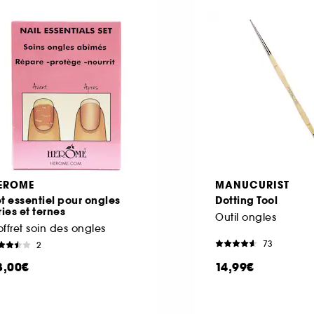
EROME
MANUCURIST
t essentiel pour ongles
Dotting Tool
ries et ternes
Outil ongles
ffret soin des ongles
73
2
3,00€
14,99€