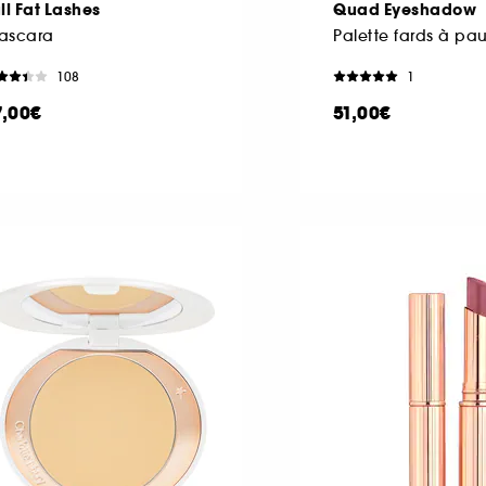
ll Fat Lashes
Quad Eyeshadow
ascara
Palette fards à pa
108
1
7,00€
51,00€