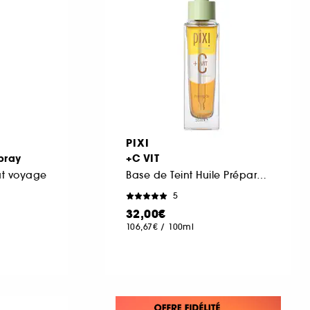
PIXI
pray
+C VIT
at voyage
Base de Teint Huile Préparatrice
5
32,00€
106,67€
/
100ml