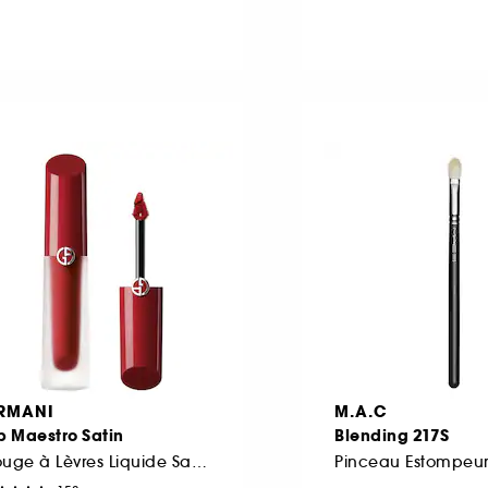
RMANI
M.A.C
p Maestro Satin
Blending 217S
Rouge à Lèvres Liquide Satin
Pinceau Estompeu