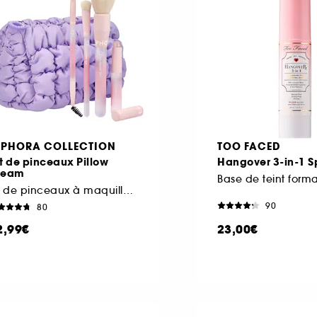
EPHORA COLLECTION
TOO FACED
t de pinceaux Pillow
Hangover 3-in-1 S
ream
Base de teint form
kit de pinceaux à maquillage
90
80
2,99€
23,00€