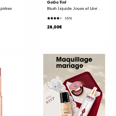
GoGo Tint
upières
Blush Liquide Joues et Lèvres
3576
28,00€