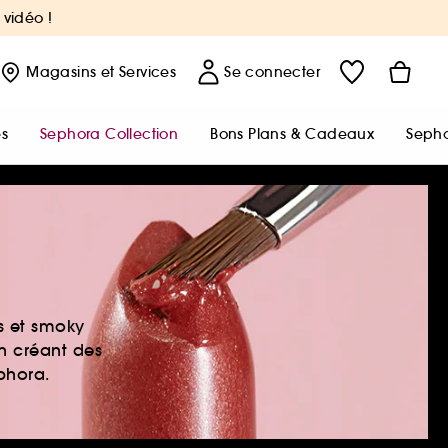
 vidéo !
Magasins
et Services
Se connecter
s
Sephora Collection
Bons Plans & Cadeaux
Sepho
es et smoky
en créant des
ephora.