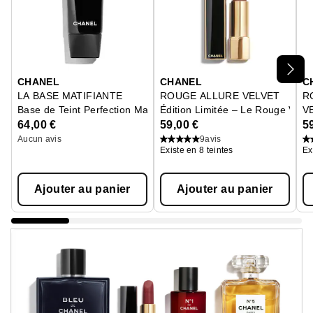
Ignorer le carrousel produits
CHANEL
CHANEL
C
LA BASE MATIFIANTE
ROUGE ALLURE VELVET
R
Base de Teint Perfection Matifiante Hydratante
Édition Limitée – Le Rouge Velo
V
Le
64,00 €
59,00 €
5
Aucun avis
9
avis
Existe en 8 teintes
Ex
Ajouter au panier
Ajouter au panier