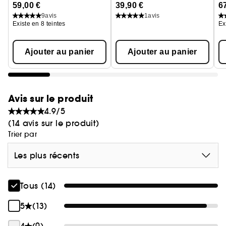
Le
59,00 €
39,90 €
6
9
avis
1
avis
Existe en 8 teintes
Ex
Ajouter au panier
Ajouter au panier
Avis sur le produit
4.9/5
(14 avis sur le produit)
Trier par
Les plus récents
Tous (14)
5
(13)