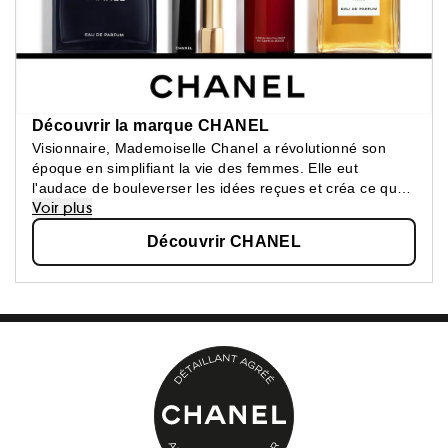
Découvrir la marque CHANEL
Visionnaire, Mademoiselle Chanel a révolutionné son
époque en simplifiant la vie des femmes. Elle eut
l'audace de bouleverser les idées reçues et créa ce que
Voir plus
les femmes attendaient : une beauté épurée, une
élégance confortable.
Découvrir CHANEL