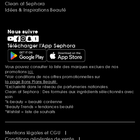
Clean at Sephora
Idées & Inspirations Beauté
Nous suivre
Télécharger l’App Sephora
Vous pouvez consulter la liste des marques exclues de nos
Mentions additionnelles
promotions
ici.
*Voir conditions de nos offres promotionnelles sur
la page Bons Plans Beauté.
*Exclusivité dans le réseau de parfumeries nationales.
Clean at Sephora : Des formules aux ingrédients sélectionnés avec
soin
*k-beauty = beauté coréenne
*Beauty Trends = tendances beauté
*Wishlist = liste de souhaits
Mentions légales et CGU
Conditions générales de vente