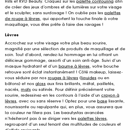
Hills et KVD Beauty. Craquez sur les
palette contouring
afin
de créer des jeux d’ombres et de lumières sur votre visage
et le sculpter, sans surdosage ! On oublie pas les
palettes
de rouge à lèvres
, qui apportent la touche finale à votre
maquillage, vous êtes prête à faire des ravages !
Lèvres
Accrochez sur votre visage votre plus beau sourire,
magnifié par une sélection de produits de maquillage et de
soin. Tout d’abord, rendez-lui hommage en lui offrant un
délicieux gommage, assorti d’un soin anti-âge. Suivi d’un
masque hydratant et d’un
baume à lèvres
, votre bouche
retrouve sont éclat instantanément ! Côté makeup, laissez-
vous séduire par nos
rouges à lèvres
(
liquides
ou en
bâtons) et nos
gloss
aux finis brillants, métal, pailletés,
nacrés,
mats
ou satinés. Pour définir précisément votre
sourire, redessinez-en les contours à l’aide d’un
crayon à
lèvres
, avec ou sans réserve ! Optez pour une
base
lissante,
nourrissante ou repulpante qui, en plus, vous assurera que
la couleur ne filera pas. Les beautystas avancées
n’hésiteront pas à se diriger vers les
palettes lèvres
,
regroupant d’un seul tenant des multitudes de couleurs et