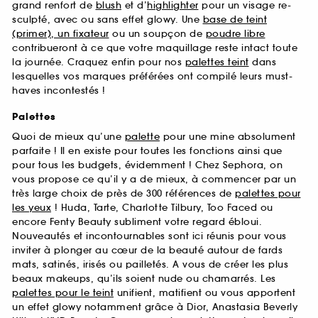
grand renfort de
blush
et d’
highlighter
pour un visage re-
sculpté, avec ou sans effet glowy. Une
base de teint
(primer), un fixateur
ou un soupçon de
poudre libre
contribueront à ce que votre maquillage reste intact toute
la journée. Craquez enfin pour nos
palettes teint
dans
lesquelles vos marques préférées ont compilé leurs must-
haves incontestés !
Palettes
Quoi de mieux qu’une
palette
pour une mine absolument
parfaite ! Il en existe pour toutes les fonctions ainsi que
pour tous les budgets, évidemment ! Chez Sephora, on
vous propose ce qu’il y a de mieux, à commencer par un
très large choix de près de 300 références de
palettes pour
les yeux
! Huda, Tarte, Charlotte Tilbury, Too Faced ou
encore Fenty Beauty subliment votre regard ébloui.
Nouveautés et incontournables sont ici réunis pour vous
inviter à plonger au cœur de la beauté autour de fards
mats, satinés, irisés ou pailletés. A vous de créer les plus
beaux makeups, qu’ils soient nude ou chamarrés. Les
palettes pour le teint
unifient, matifient ou vous apportent
un effet glowy notamment grâce à Dior, Anastasia Beverly