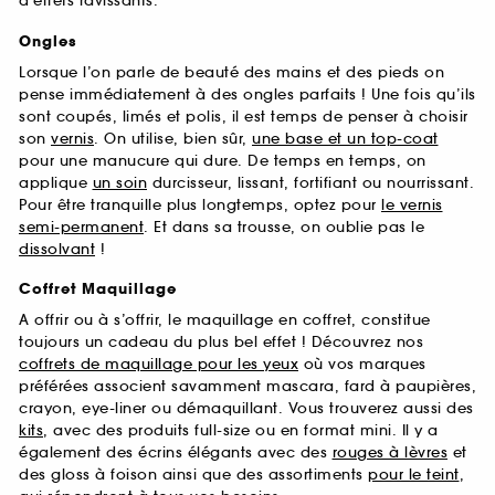
d’effets ravissants.
Ongles
Lorsque l’on parle de beauté des mains et des pieds on
pense immédiatement à des ongles parfaits ! Une fois qu’ils
sont coupés, limés et polis, il est temps de penser à choisir
son
vernis
. On utilise, bien sûr,
une base et un top-coat
pour une manucure qui dure. De temps en temps, on
applique
un soin
durcisseur, lissant, fortifiant ou nourrissant.
Pour être tranquille plus longtemps, optez pour
le vernis
semi-permanent
. Et dans sa trousse, on oublie pas le
dissolvant
!
Coffret Maquillage
A offrir ou à s’offrir, le maquillage en coffret, constitue
toujours un cadeau du plus bel effet ! Découvrez nos
coffrets de maquillage pour les yeux
où vos marques
préférées associent savamment mascara, fard à paupières,
crayon, eye-liner ou démaquillant. Vous trouverez aussi des
kits
, avec des produits full-size ou en format mini. Il y a
également des écrins élégants avec des
rouges à lèvres
et
des gloss à foison ainsi que des assortiments
pour le teint
,