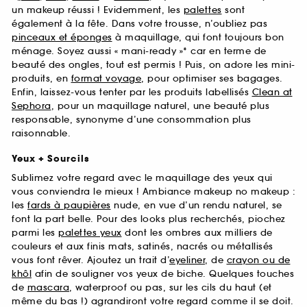
un makeup réussi ! Evidemment, les
palettes
sont
également à la fête. Dans votre trousse, n’oubliez pas
pinceaux et éponges
à maquillage, qui font toujours bon
ménage. Soyez aussi « mani-ready »* car en terme de
beauté des ongles, tout est permis ! Puis, on adore les mini-
produits, en
format voyage
, pour optimiser ses bagages.
Enfin, laissez-vous tenter par les produits labellisés
Clean at
Sephora
, pour un maquillage naturel, une beauté plus
responsable, synonyme d’une consommation plus
raisonnable.
Yeux + Sourcils
Sublimez votre regard avec le maquillage des yeux qui
vous conviendra le mieux ! Ambiance makeup no makeup :
les
fards à paupières
nude, en vue d’un rendu naturel, se
font la part belle. Pour des looks plus recherchés, piochez
parmi les
palettes yeux
dont les ombres aux milliers de
couleurs et aux finis mats, satinés, nacrés ou métallisés
vous font rêver. Ajoutez un trait d’
eyeliner
, de
crayon ou de
khôl
afin de souligner vos yeux de biche. Quelques touches
de
mascara
, waterproof ou pas, sur les cils du haut (et
même du bas !) agrandiront votre regard comme il se doit.