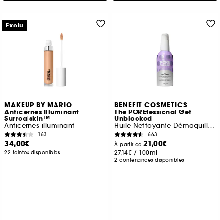
Exclu
MAKEUP BY MARIO
BENEFIT COSMETICS
Anticernes Illuminant
The POREfessional Get
Surrealskin™
Unblocked
Anticernes illuminant
Huile Nettoyante Démaquillante Purifiante
163
663
34,00€
21,00€
À partir de
27,14€
/
100ml
22 teintes disponibles
2 contenances disponibles