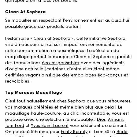
qui répondront à tous vos besoins.
Clean At Sephora
Se maquiller en respectant l’environnement est aujourd’hui
possible grâce aux produits portant
l’estampille « Clean at Sephora ». Cette initiative Sephora
vise à nous sensibiliser sur l’impact environnemental de
notre consommation en cosmétiques. La sélection de
maquillage portant la marque « Clean at Sephora » garantit
des formulations
éco-responsables
avec des ingrédients
d’origine
naturelle
(certaines d’entre elles étant même
certifiées
vegan
) ainsi que des emballages éco-conçus et
recyclables.
Top Marques Maquillage
C’est tout naturellement chez Sephora que vous retrouverez
vos marques préférées et même bien plus que cela ! Le
maquillage haute-couture, au chic incontestable, vous est
proposé avec une sélection remarquable :
Dior
,
Armani
,
Tom Ford
et
Yves Saint Laurent
vous séduiront assurément.
On pense à Rihanna pour
Fenty Beauty
et bien sûr à
Huda