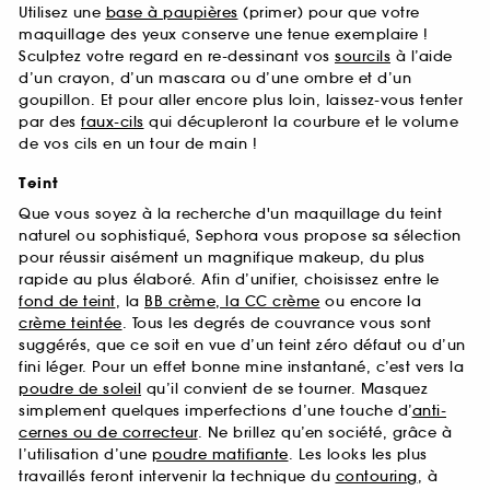
Utilisez une
base à paupières
(primer) pour que votre
maquillage des yeux conserve une tenue exemplaire !
Sculptez votre regard en re-dessinant vos
sourcils
à l’aide
d’un crayon, d’un mascara ou d’une ombre et d’un
goupillon. Et pour aller encore plus loin, laissez-vous tenter
par des
faux-cils
qui décupleront la courbure et le volume
de vos cils en un tour de main !
Teint
Que vous soyez à la recherche d'un maquillage du teint
naturel ou sophistiqué, Sephora vous propose sa sélection
pour réussir aisément un magnifique makeup, du plus
rapide au plus élaboré. Afin d’unifier, choisissez entre le
fond de teint
, la
BB crème, la CC crème
ou encore la
crème teintée
. Tous les degrés de couvrance vous sont
suggérés, que ce soit en vue d’un teint zéro défaut ou d’un
fini léger. Pour un effet bonne mine instantané, c’est vers la
poudre de soleil
qu’il convient de se tourner. Masquez
simplement quelques imperfections d’une touche d’
anti-
cernes ou de correcteur
. Ne brillez qu’en société, grâce à
l’utilisation d’une
poudre matifiante
. Les looks les plus
travaillés feront intervenir la technique du
contouring
, à