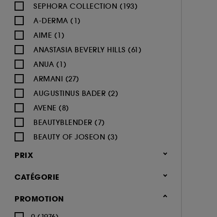
SEPHORA COLLECTION (193)
A-DERMA (1)
AIME (1)
ANASTASIA BEVERLY HILLS (61)
ANUA (1)
ARMANI (27)
AUGUSTINUS BADER (2)
AVENE (8)
BEAUTYBLENDER (7)
BEAUTY OF JOSEON (3)
BENEFIT COSMETICS (97)
PRIX
BIODERMA (9)
CATÉGORIE
BLACK UP (33)
BOBBI BROWN (60)
Maquillage
PROMOTION
BYOMA (5)
-25% sur une sélection maquillage
0 (1976)