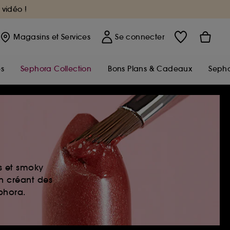
 vidéo !
Magasins
et Services
Se connecter
s
Sephora Collection
Bons Plans & Cadeaux
Sepho
es et smoky
en créant des
ephora.