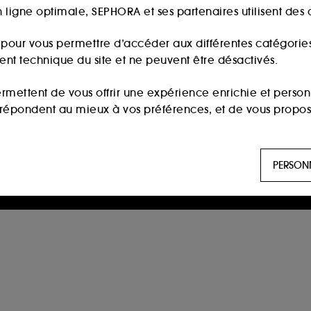
 ligne optimale, SEPHORA et ses partenaires utilisent des c
s pour vous permettre d’accéder aux différentes catégories, 
ment technique du site et ne peuvent être désactivés.
ermettent de vous offrir une expérience enrichie et per
i répondent au mieux à vos préférences, et de vous propo
ls sont utilisés pour vous présenter du contenu susceptible
PERSON
aux, sur la base des pages que vous avez consultées, de votr
 permettent de réaliser des statistiques de fréquentation et
n ligne :
ils nous permettent de lutter notamment contre