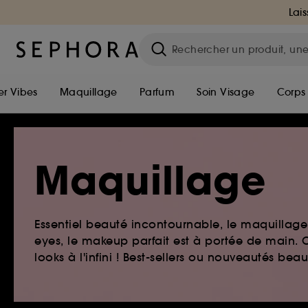
Lais
r Vibes
Maquillage
Parfum
Soin Visage
Corps
Maquillage
Essentiel beauté incontournable, le maquillage e
eyes, le makeup parfait est à portée de main. O
looks à l'infini ! Best-sellers ou nouveautés be