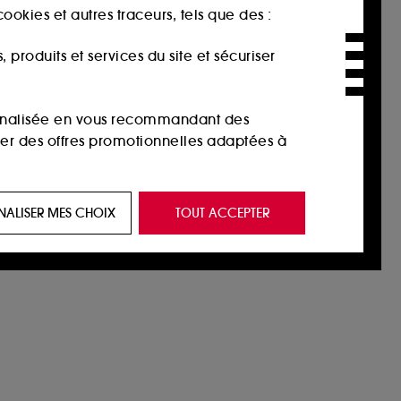
ookies et autres traceurs, tels que des :
produits et services du site et sécuriser
sonnalisée en vous recommandant des
ser des offres promotionnelles adaptées à
 de vous plaire via des publicités, y compris
NALISER MES CHOIX
TOUT ACCEPTER
e navigation, et de l'historique de vos
 de navigation sur notre site afin d’en
 les fraudes aux moyens de paiement et les