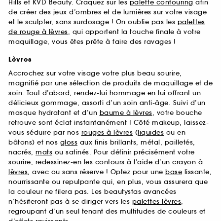
Hills et KVD Beauty. Craquez sur les
palette contouring
afin
de créer des jeux d’ombres et de lumières sur votre visage
et le sculpter, sans surdosage ! On oublie pas les
palettes
de rouge à lèvres
, qui apportent la touche finale à votre
maquillage, vous êtes prête à faire des ravages !
Lèvres
Accrochez sur votre visage votre plus beau sourire,
magnifié par une sélection de produits de maquillage et de
soin. Tout d’abord, rendez-lui hommage en lui offrant un
délicieux gommage, assorti d’un soin anti-âge. Suivi d’un
masque hydratant et d’un
baume à lèvres
, votre bouche
retrouve sont éclat instantanément ! Côté makeup, laissez-
vous séduire par nos
rouges à lèvres
(
liquides
ou en
bâtons) et nos
gloss
aux finis brillants, métal, pailletés,
nacrés,
mats
ou satinés. Pour définir précisément votre
sourire, redessinez-en les contours à l’aide d’un
crayon à
lèvres
, avec ou sans réserve ! Optez pour une
base
lissante,
nourrissante ou repulpante qui, en plus, vous assurera que
la couleur ne filera pas. Les beautystas avancées
n’hésiteront pas à se diriger vers les
palettes lèvres
,
regroupant d’un seul tenant des multitudes de couleurs et