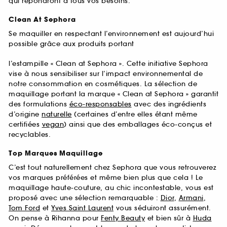
qui répondront à tous vos besoins.
Clean At Sephora
Se maquiller en respectant l’environnement est aujourd’hui
possible grâce aux produits portant
l’estampille « Clean at Sephora ». Cette initiative Sephora
vise à nous sensibiliser sur l’impact environnemental de
notre consommation en cosmétiques. La sélection de
maquillage portant la marque « Clean at Sephora » garantit
des formulations
éco-responsables
avec des ingrédients
d’origine
naturelle
(certaines d’entre elles étant même
certifiées
vegan
) ainsi que des emballages éco-conçus et
recyclables.
Top Marques Maquillage
C’est tout naturellement chez Sephora que vous retrouverez
vos marques préférées et même bien plus que cela ! Le
maquillage haute-couture, au chic incontestable, vous est
proposé avec une sélection remarquable :
Dior
,
Armani
,
Tom Ford
et
Yves Saint Laurent
vous séduiront assurément.
On pense à Rihanna pour
Fenty Beauty
et bien sûr à
Huda