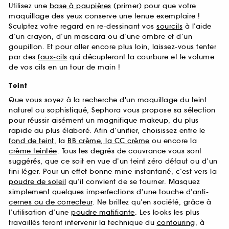
Utilisez une
base à paupières
(primer) pour que votre
maquillage des yeux conserve une tenue exemplaire !
Sculptez votre regard en re-dessinant vos
sourcils
à l’aide
d’un crayon, d’un mascara ou d’une ombre et d’un
goupillon. Et pour aller encore plus loin, laissez-vous tenter
par des
faux-cils
qui décupleront la courbure et le volume
de vos cils en un tour de main !
Teint
Que vous soyez à la recherche d'un maquillage du teint
naturel ou sophistiqué, Sephora vous propose sa sélection
pour réussir aisément un magnifique makeup, du plus
rapide au plus élaboré. Afin d’unifier, choisissez entre le
fond de teint
, la
BB crème, la CC crème
ou encore la
crème teintée
. Tous les degrés de couvrance vous sont
suggérés, que ce soit en vue d’un teint zéro défaut ou d’un
fini léger. Pour un effet bonne mine instantané, c’est vers la
poudre de soleil
qu’il convient de se tourner. Masquez
simplement quelques imperfections d’une touche d’
anti-
cernes ou de correcteur
. Ne brillez qu’en société, grâce à
l’utilisation d’une
poudre matifiante
. Les looks les plus
travaillés feront intervenir la technique du
contouring
, à