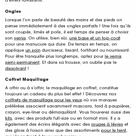
d’effets ravissants.
Ongles
Lorsque l’on parle de beauté des mains et des pieds on
pense immédiatement à des ongles parfaits ! Une fois qu’ils
sont coupés, limés et polis, il est temps de penser à choisir
son
vernis
. On utilise, bien sûr,
une base et un top-coat
pour une manucure qui dure. De temps en temps, on
applique
un soin
durcisseur, lissant, fortifiant ou nourrissant.
Pour être tranquille plus longtemps, optez pour
le vernis
semi-permanent
. Et dans sa trousse, on oublie pas le
dissolvant
!
Coffret Maquillage
A offrir ou à s’offrir, le maquillage en coffret, constitue
toujours un cadeau du plus bel effet ! Découvrez nos
coffrets de maquillage pour les yeux
où vos marques
préférées associent savamment mascara, fard à paupières,
crayon, eye-liner ou démaquillant. Vous trouverez aussi des
kits
, avec des produits full-size ou en format mini. Il y a
également des écrins élégants avec des
rouges à lèvres
et
des gloss à foison ainsi que des assortiments
pour le teint
,