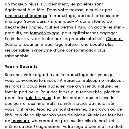
un makeup réussi ! Evidemment, les
palettes
sont
également à la fête. Dans votre trousse, n’oubliez pas
pinceaux et éponges
à maquillage, qui font toujours bon
ménage. Soyez aussi « mani-ready »* car en terme de
beauté des ongles, tout est permis ! Puis, on adore les mini-
produits, en
format voyage
, pour optimiser ses bagages.
Enfin, laissez-vous tenter par les produits labellisés
Clean at
Sephora
, pour un maquillage naturel, une beauté plus
responsable, synonyme d’une consommation plus
raisonnable.
Yeux + Sourcils
Sublimez votre regard avec le maquillage des yeux qui
vous conviendra le mieux ! Ambiance makeup no makeup :
les
fards à paupières
nude, en vue d’un rendu naturel, se
font la part belle. Pour des looks plus recherchés, piochez
parmi les
palettes yeux
dont les ombres aux milliers de
couleurs et aux finis mats, satinés, nacrés ou métallisés
vous font rêver. Ajoutez un trait d’
eyeliner
, de
crayon ou de
khôl
afin de souligner vos yeux de biche. Quelques touches
de
mascara
, waterproof ou pas, sur les cils du haut (et
même du bas !) agrandiront votre regard comme il se doit.