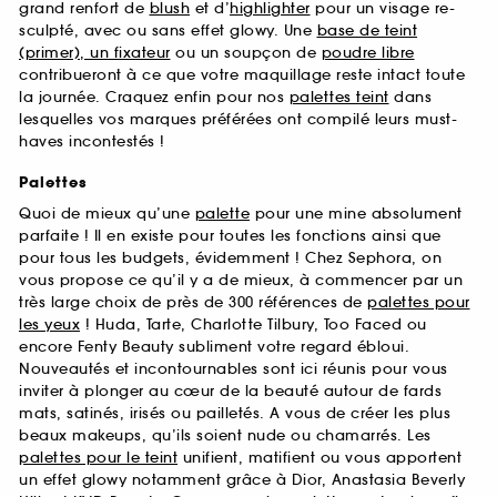
grand renfort de
blush
et d’
highlighter
pour un visage re-
sculpté, avec ou sans effet glowy. Une
base de teint
(primer), un fixateur
ou un soupçon de
poudre libre
contribueront à ce que votre maquillage reste intact toute
la journée. Craquez enfin pour nos
palettes teint
dans
lesquelles vos marques préférées ont compilé leurs must-
haves incontestés !
Palettes
Quoi de mieux qu’une
palette
pour une mine absolument
parfaite ! Il en existe pour toutes les fonctions ainsi que
pour tous les budgets, évidemment ! Chez Sephora, on
vous propose ce qu’il y a de mieux, à commencer par un
très large choix de près de 300 références de
palettes pour
les yeux
! Huda, Tarte, Charlotte Tilbury, Too Faced ou
encore Fenty Beauty subliment votre regard ébloui.
Nouveautés et incontournables sont ici réunis pour vous
inviter à plonger au cœur de la beauté autour de fards
mats, satinés, irisés ou pailletés. A vous de créer les plus
beaux makeups, qu’ils soient nude ou chamarrés. Les
palettes pour le teint
unifient, matifient ou vous apportent
un effet glowy notamment grâce à Dior, Anastasia Beverly