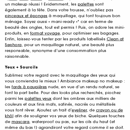
un makeup réussi ! Evidemment, les
palettes
sont
également à la fête. Dans votre trousse, n’oubliez pas
pinceaux et éponges
à maquillage, qui font toujours bon
ménage. Soyez aussi « mani-ready »* car en terme de
beauté des ongles, tout est permis ! Puis, on adore les mini-
produits, en
format voyage
, pour optimiser ses bagages.
Enfin, laissez-vous tenter par les produits labellisés
Clean at
Sephora
, pour un maquillage naturel, une beauté plus
responsable, synonyme d’une consommation plus
raisonnable.
Yeux + Sourcils
Sublimez votre regard avec le maquillage des yeux qui
vous conviendra le mieux ! Ambiance makeup no makeup :
les
fards à paupières
nude, en vue d’un rendu naturel, se
font la part belle. Pour des looks plus recherchés, piochez
parmi les
palettes yeux
dont les ombres aux milliers de
couleurs et aux finis mats, satinés, nacrés ou métallisés
vous font rêver. Ajoutez un trait d’
eyeliner
, de
crayon ou de
khôl
afin de souligner vos yeux de biche. Quelques touches
de
mascara
, waterproof ou pas, sur les cils du haut (et
même du bas !) agrandiront votre regard comme il se doit.