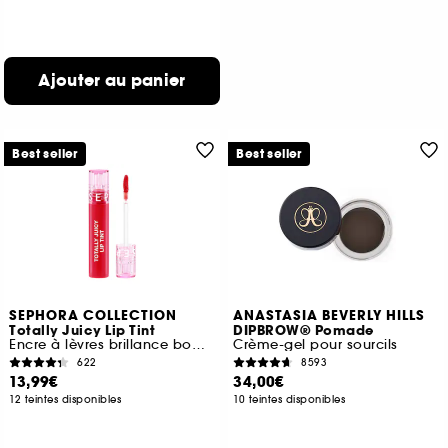
Ajouter au panier
Best seller
Best seller
SEPHORA COLLECTION
ANASTASIA BEVERLY HILLS
Totally Juicy Lip Tint
DIPBROW® Pomade
Encre à lèvres brillance bombée
Crème-gel pour sourcils
622
8593
13,99€
34,00€
12 teintes disponibles
10 teintes disponibles