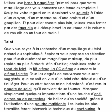
Utilisez une
base à paupières
(primer) pour que votre
maquillage des yeux conserve une tenue exemplaire !
Sculptez votre regard en re-dessinant vos
sourcils
à l’aide
d’un crayon, d’un mascara ou d’une ombre et d’un
goupillon. Et pour aller encore plus loin, laissez-vous tenter
par des
faux-cils
qui décupleront la courbure et le volume
de vos cils en un tour de main !
Teint
Que vous soyez à la recherche d'un maquillage du teint
naturel ou sophistiqué, Sephora vous propose sa sélection
pour réussir aisément un magnifique makeup, du plus
rapide au plus élaboré. Afin d’unifier, choisissez entre le
fond de teint
, la
BB crème, la CC crème
ou encore la
crème teintée
. Tous les degrés de couvrance vous sont
suggérés, que ce soit en vue d’un teint zéro défaut ou d’un
fini léger. Pour un effet bonne mine instantané, c’est vers la
poudre de soleil
qu’il convient de se tourner. Masquez
simplement quelques imperfections d’une touche d’
anti-
cernes ou de correcteur
. Ne brillez qu’en société, grâce à
l’utilisation d’une
poudre matifiante
. Les looks les plus
travaillés feront intervenir la technique du
contouring
, à