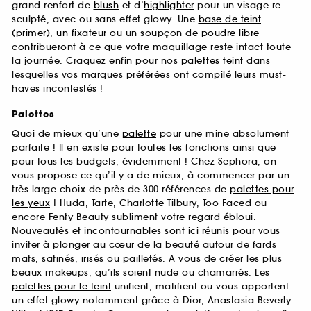
grand renfort de
blush
et d’
highlighter
pour un visage re-
sculpté, avec ou sans effet glowy. Une
base de teint
(primer), un fixateur
ou un soupçon de
poudre libre
contribueront à ce que votre maquillage reste intact toute
la journée. Craquez enfin pour nos
palettes teint
dans
lesquelles vos marques préférées ont compilé leurs must-
haves incontestés !
Palettes
Quoi de mieux qu’une
palette
pour une mine absolument
parfaite ! Il en existe pour toutes les fonctions ainsi que
pour tous les budgets, évidemment ! Chez Sephora, on
vous propose ce qu’il y a de mieux, à commencer par un
très large choix de près de 300 références de
palettes pour
les yeux
! Huda, Tarte, Charlotte Tilbury, Too Faced ou
encore Fenty Beauty subliment votre regard ébloui.
Nouveautés et incontournables sont ici réunis pour vous
inviter à plonger au cœur de la beauté autour de fards
mats, satinés, irisés ou pailletés. A vous de créer les plus
beaux makeups, qu’ils soient nude ou chamarrés. Les
palettes pour le teint
unifient, matifient ou vous apportent
un effet glowy notamment grâce à Dior, Anastasia Beverly