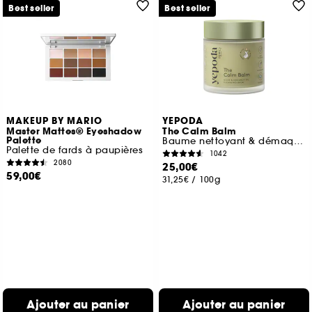
Best seller
Best seller
MAKEUP BY MARIO
YEPODA
Master Mattes® Eyeshadow
The Calm Balm
Palette
Baume nettoyant & démaquillant doux aux huiles d'olive et de coc
Palette de fards à paupières
1042
2080
25,00€
59,00€
31,25€
/
100g
Ajouter au panier
Ajouter au panier