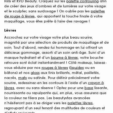
Hills et KVD Beauty. Craquez sur les
palette contouring
afin
de créer des jeux d’ombres et de lumières sur votre visage
et le sculpter, sans surdosage ! On oublie pas les
palettes
de rouge à lèvres
, qui apportent la touche finale à votre
maquillage, vous êtes prête à faire des ravages !
Lèvres
Accrochez sur votre visage votre plus beau sourire,
magnifié par une sélection de produits de maquillage et de
soin. Tout d’abord, rendez-lui hommage en lui offrant un
délicieux gommage, assorti d’un soin anti-âge. Suivi d’un
masque hydratant et d’un
baume à lèvres
, votre bouche
retrouve sont éclat instantanément ! Côté makeup, laissez-
vous séduire par nos
rouges à lèvres
(
liquides
ou en
bâtons) et nos
gloss
aux finis brillants, métal, pailletés,
nacrés,
mats
ou satinés. Pour définir précisément votre
sourire, redessinez-en les contours à l’aide d’un
crayon à
lèvres
, avec ou sans réserve ! Optez pour une
base
lissante,
nourrissante ou repulpante qui, en plus, vous assurera que
la couleur ne filera pas. Les beautystas avancées
n’hésiteront pas à se diriger vers les
palettes lèvres
,
regroupant d’un seul tenant des multitudes de couleurs et