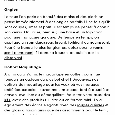
d’effets ravissants.
Ongles
Lorsque l’on parle de beauté des mains et des pieds on
pense immédiatement à des ongles parfaits ! Une fois qu’ils
sont coupés, limés et polis, il est temps de penser à choisir
son
vernis
. On utilise, bien sûr,
une base et un top-coat
pour une manucure qui dure. De temps en temps, on
applique
un soin
durcisseur, lissant, fortifiant ou nourrissant.
Pour être tranquille plus longtemps, optez pour
le vernis
semi-permanent
. Et dans sa trousse, on oublie pas le
dissolvant
!
Coffret Maquillage
A offrir ou à s’offrir, le maquillage en coffret, constitue
toujours un cadeau du plus bel effet ! Découvrez nos
coffrets de maquillage pour les yeux
où vos marques
préférées associent savamment mascara, fard à paupières,
crayon, eye-liner ou démaquillant. Vous trouverez aussi des
kits
, avec des produits full-size ou en format mini. Il y a
également des écrins élégants avec des
rouges à lèvres
et
des gloss à foison ainsi que des assortiments
pour le teint
,