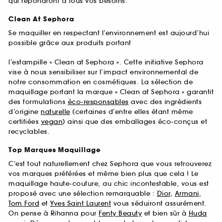
qui répondront à tous vos besoins.
Clean At Sephora
Se maquiller en respectant l’environnement est aujourd’hui
possible grâce aux produits portant
l’estampille « Clean at Sephora ». Cette initiative Sephora
vise à nous sensibiliser sur l’impact environnemental de
notre consommation en cosmétiques. La sélection de
maquillage portant la marque « Clean at Sephora » garantit
des formulations
éco-responsables
avec des ingrédients
d’origine
naturelle
(certaines d’entre elles étant même
certifiées
vegan
) ainsi que des emballages éco-conçus et
recyclables.
Top Marques Maquillage
C’est tout naturellement chez Sephora que vous retrouverez
vos marques préférées et même bien plus que cela ! Le
maquillage haute-couture, au chic incontestable, vous est
proposé avec une sélection remarquable :
Dior
,
Armani
,
Tom Ford
et
Yves Saint Laurent
vous séduiront assurément.
On pense à Rihanna pour
Fenty Beauty
et bien sûr à
Huda