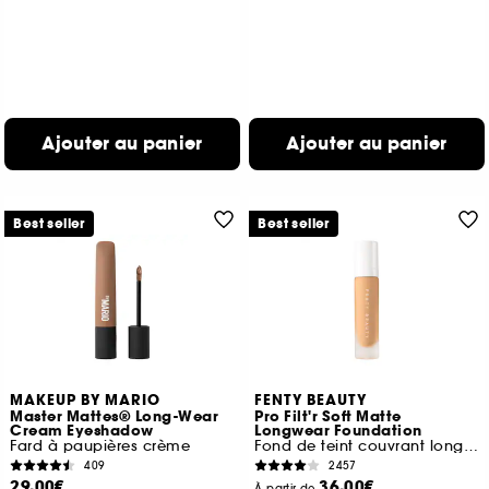
Ajouter au panier
Ajouter au panier
Best seller
Best seller
MAKEUP BY MARIO
FENTY BEAUTY
Master Mattes® Long-Wear
Pro Filt'r Soft Matte
Cream Eyeshadow
Longwear Foundation
Fard à paupières crème
Fond de teint couvrant longue tenue
409
2457
29,00€
36,00€
À partir de