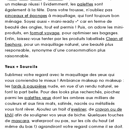
un makeup réussi ! Evidemment, les
palettes
sont
également à la fête. Dans votre trousse, n’oubliez pas
pinceaux et éponges
à maquillage, qui font toujours bon
ménage. Soyez aussi « mani-ready »* car en terme de
beauté des ongles, tout est permis ! Puis, on adore les mini-
produits, en
format voyage
, pour optimiser ses bagages.
Enfin, laissez-vous tenter par les produits labellisés
Clean at
Sephora
, pour un maquillage naturel, une beauté plus
responsable, synonyme d’une consommation plus
raisonnable.
Yeux + Sourcils
Sublimez votre regard avec le maquillage des yeux qui
vous conviendra le mieux ! Ambiance makeup no makeup :
les
fards à paupières
nude, en vue d’un rendu naturel, se
font la part belle. Pour des looks plus recherchés, piochez
parmi les
palettes yeux
dont les ombres aux milliers de
couleurs et aux finis mats, satinés, nacrés ou métallisés
vous font rêver. Ajoutez un trait d’
eyeliner
, de
crayon ou de
khôl
afin de souligner vos yeux de biche. Quelques touches
de
mascara
, waterproof ou pas, sur les cils du haut (et
même du bas !) agrandiront votre regard comme il se doit.