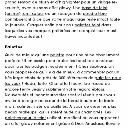
grand renfort de
blush
et d’
highlighter
pour un visage re-
sculpté, avec ou sans effet glowy. Une
base de teint
(primer), un fixateur
ou un soupçon de
poudre libre
contribueront à ce que votre maquillage reste intact toute
la journée. Craquez enfin pour nos
palettes teint
dans
lesquelles vos marques préférées ont compilé leurs must-
haves incontestés !
Palettes
Quoi de mieux qu’une
palette
pour une mine absolument
parfaite ! Il en existe pour toutes les fonctions ainsi que
pour tous les budgets, évidemment ! Chez Sephora, on
vous propose ce qu’il y a de mieux, à commencer par un
très large choix de près de 300 références de
palettes pour
les yeux
! Huda, Tarte, Charlotte Tilbury, Too Faced ou
encore Fenty Beauty subliment votre regard ébloui.
Nouveautés et incontournables sont ici réunis pour vous
inviter à plonger au cœur de la beauté autour de fards
mats, satinés, irisés ou pailletés. A vous de créer les plus
beaux makeups, qu’ils soient nude ou chamarrés. Les
palettes pour le teint
unifient, matifient ou vous apportent
un effet glowy notamment grâce à Dior, Anastasia Beverly