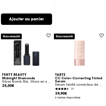
Ajouter au panier
Nouveauté
Nouveauté
FENTY BEAUTY
TARTE
Midnight Diamonds
CC Color-Correcting Tinted
Serum
Gloss Bomb Stix, Gloss en stick haute brillance
Sérum teinté correcteur de couleur
25,00€
31
39,90€
6 teintes disponibles