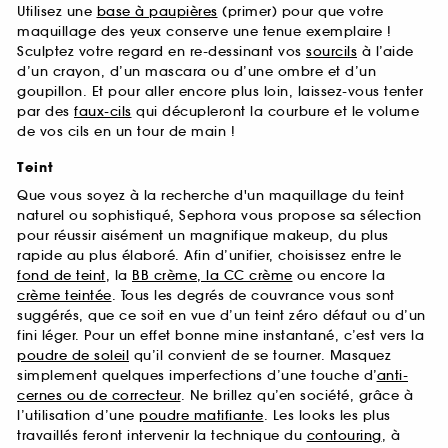
Utilisez une
base à paupières
(primer) pour que votre
maquillage des yeux conserve une tenue exemplaire !
Sculptez votre regard en re-dessinant vos
sourcils
à l’aide
d’un crayon, d’un mascara ou d’une ombre et d’un
goupillon. Et pour aller encore plus loin, laissez-vous tenter
par des
faux-cils
qui décupleront la courbure et le volume
de vos cils en un tour de main !
Teint
Que vous soyez à la recherche d'un maquillage du teint
naturel ou sophistiqué, Sephora vous propose sa sélection
pour réussir aisément un magnifique makeup, du plus
rapide au plus élaboré. Afin d’unifier, choisissez entre le
fond de teint
, la
BB crème, la CC crème
ou encore la
crème teintée
. Tous les degrés de couvrance vous sont
suggérés, que ce soit en vue d’un teint zéro défaut ou d’un
fini léger. Pour un effet bonne mine instantané, c’est vers la
poudre de soleil
qu’il convient de se tourner. Masquez
simplement quelques imperfections d’une touche d’
anti-
cernes ou de correcteur
. Ne brillez qu’en société, grâce à
l’utilisation d’une
poudre matifiante
. Les looks les plus
travaillés feront intervenir la technique du
contouring
, à