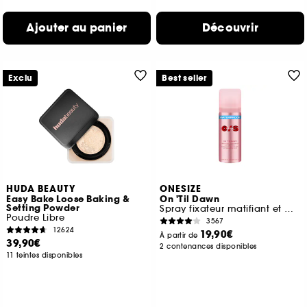
Ajouter au panier
Découvrir
Exclu
Best seller
HUDA BEAUTY
ONESIZE
Easy Bake Loose Baking &
On 'Til Dawn
Setting Powder
Spray fixateur matifiant et waterproof
Poudre Libre
3567
12624
19,90€
À partir de
39,90€
2 contenances disponibles
11 teintes disponibles