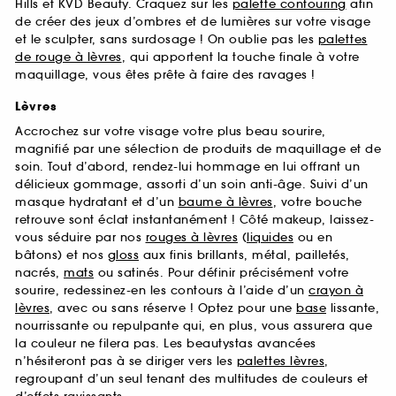
Hills et KVD Beauty. Craquez sur les
palette contouring
afin
de créer des jeux d’ombres et de lumières sur votre visage
et le sculpter, sans surdosage ! On oublie pas les
palettes
de rouge à lèvres
, qui apportent la touche finale à votre
maquillage, vous êtes prête à faire des ravages !
Lèvres
Accrochez sur votre visage votre plus beau sourire,
magnifié par une sélection de produits de maquillage et de
soin. Tout d’abord, rendez-lui hommage en lui offrant un
délicieux gommage, assorti d’un soin anti-âge. Suivi d’un
masque hydratant et d’un
baume à lèvres
, votre bouche
retrouve sont éclat instantanément ! Côté makeup, laissez-
vous séduire par nos
rouges à lèvres
(
liquides
ou en
bâtons) et nos
gloss
aux finis brillants, métal, pailletés,
nacrés,
mats
ou satinés. Pour définir précisément votre
sourire, redessinez-en les contours à l’aide d’un
crayon à
lèvres
, avec ou sans réserve ! Optez pour une
base
lissante,
nourrissante ou repulpante qui, en plus, vous assurera que
la couleur ne filera pas. Les beautystas avancées
n’hésiteront pas à se diriger vers les
palettes lèvres
,
regroupant d’un seul tenant des multitudes de couleurs et