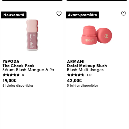
Nouveauté
Avant-première
YEPODA
ARMANI
The Cheek Peek
Dolci Makeup Blush
Sérum Blush Mangue & Pamplemousse
Blush Multi-Usages
8
410
19,00€
42,00€
6 teintes disponibles
5 teintes disponibles