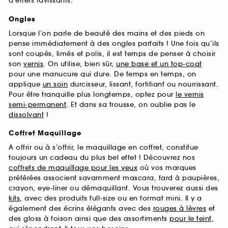
d’effets ravissants.
Ongles
Lorsque l’on parle de beauté des mains et des pieds on
pense immédiatement à des ongles parfaits ! Une fois qu’ils
sont coupés, limés et polis, il est temps de penser à choisir
son
vernis
. On utilise, bien sûr,
une base et un top-coat
pour une manucure qui dure. De temps en temps, on
applique
un soin
durcisseur, lissant, fortifiant ou nourrissant.
Pour être tranquille plus longtemps, optez pour
le vernis
semi-permanent
. Et dans sa trousse, on oublie pas le
dissolvant
!
Coffret Maquillage
A offrir ou à s’offrir, le maquillage en coffret, constitue
toujours un cadeau du plus bel effet ! Découvrez nos
coffrets de maquillage pour les yeux
où vos marques
préférées associent savamment mascara, fard à paupières,
crayon, eye-liner ou démaquillant. Vous trouverez aussi des
kits
, avec des produits full-size ou en format mini. Il y a
également des écrins élégants avec des
rouges à lèvres
et
des gloss à foison ainsi que des assortiments
pour le teint
,