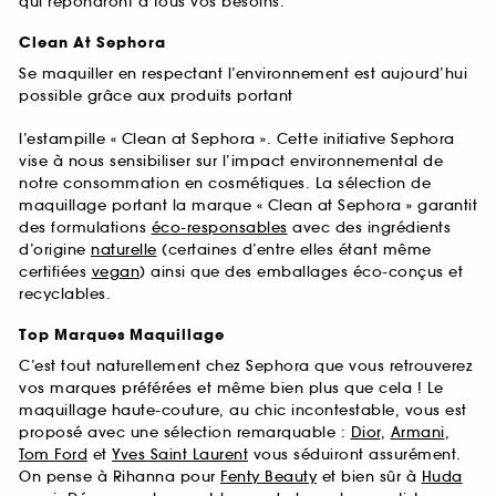
qui répondront à tous vos besoins.
Clean At Sephora
Se maquiller en respectant l’environnement est aujourd’hui
possible grâce aux produits portant
l’estampille « Clean at Sephora ». Cette initiative Sephora
vise à nous sensibiliser sur l’impact environnemental de
notre consommation en cosmétiques. La sélection de
maquillage portant la marque « Clean at Sephora » garantit
des formulations
éco-responsables
avec des ingrédients
d’origine
naturelle
(certaines d’entre elles étant même
certifiées
vegan
) ainsi que des emballages éco-conçus et
recyclables.
Top Marques Maquillage
C’est tout naturellement chez Sephora que vous retrouverez
vos marques préférées et même bien plus que cela ! Le
maquillage haute-couture, au chic incontestable, vous est
proposé avec une sélection remarquable :
Dior
,
Armani
,
Tom Ford
et
Yves Saint Laurent
vous séduiront assurément.
On pense à Rihanna pour
Fenty Beauty
et bien sûr à
Huda