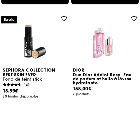
Exclu
SEPHORA COLLECTION
DIOR
BEST SKIN EVER
Duo Dior Addict Rosy- Eau
de parfum et huile à lèvres
Fond de teint stick
hydratante
140
158,00€
18,99€
2 produits
20 teintes disponibles