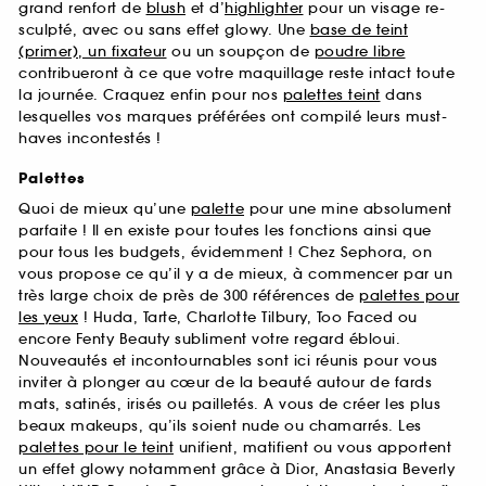
grand renfort de
blush
et d’
highlighter
pour un visage re-
sculpté, avec ou sans effet glowy. Une
base de teint
(primer), un fixateur
ou un soupçon de
poudre libre
contribueront à ce que votre maquillage reste intact toute
la journée. Craquez enfin pour nos
palettes teint
dans
lesquelles vos marques préférées ont compilé leurs must-
haves incontestés !
Palettes
Quoi de mieux qu’une
palette
pour une mine absolument
parfaite ! Il en existe pour toutes les fonctions ainsi que
pour tous les budgets, évidemment ! Chez Sephora, on
vous propose ce qu’il y a de mieux, à commencer par un
très large choix de près de 300 références de
palettes pour
les yeux
! Huda, Tarte, Charlotte Tilbury, Too Faced ou
encore Fenty Beauty subliment votre regard ébloui.
Nouveautés et incontournables sont ici réunis pour vous
inviter à plonger au cœur de la beauté autour de fards
mats, satinés, irisés ou pailletés. A vous de créer les plus
beaux makeups, qu’ils soient nude ou chamarrés. Les
palettes pour le teint
unifient, matifient ou vous apportent
un effet glowy notamment grâce à Dior, Anastasia Beverly