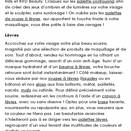
Hills et KVD Beauty. Craquez sur les
palette contouring
afin
de créer des jeux d’ombres et de lumières sur votre visage
et le sculpter, sans surdosage ! On oublie pas les
palettes
de rouge à lèvres
, qui apportent la touche finale à votre
maquillage, vous êtes prête à faire des ravages !
Lèvres
Accrochez sur votre visage votre plus beau sourire,
magnifié par une sélection de produits de maquillage et de
soin. Tout d’abord, rendez-lui hommage en lui offrant un
délicieux gommage, assorti d’un soin anti-âge. Suivi d’un
masque hydratant et d’un
baume à lèvres
, votre bouche
retrouve sont éclat instantanément ! Côté makeup, laissez-
vous séduire par nos
rouges à lèvres
(
liquides
ou en
bâtons) et nos
gloss
aux finis brillants, métal, pailletés,
nacrés,
mats
ou satinés. Pour définir précisément votre
sourire, redessinez-en les contours à l’aide d’un
crayon à
lèvres
, avec ou sans réserve ! Optez pour une
base
lissante,
nourrissante ou repulpante qui, en plus, vous assurera que
la couleur ne filera pas. Les beautystas avancées
n’hésiteront pas à se diriger vers les
palettes lèvres
,
regroupant d’un seul tenant des multitudes de couleurs et