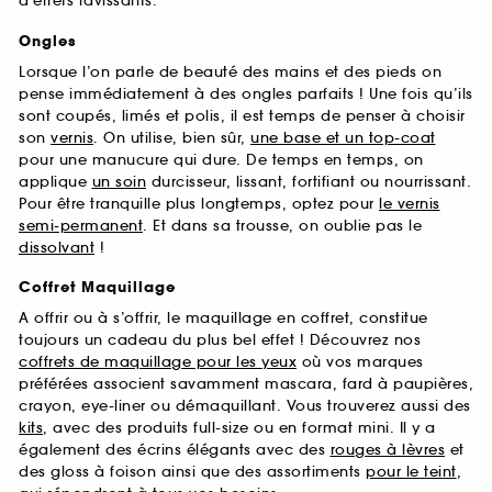
d’effets ravissants.
Ongles
Lorsque l’on parle de beauté des mains et des pieds on
pense immédiatement à des ongles parfaits ! Une fois qu’ils
sont coupés, limés et polis, il est temps de penser à choisir
son
vernis
. On utilise, bien sûr,
une base et un top-coat
pour une manucure qui dure. De temps en temps, on
applique
un soin
durcisseur, lissant, fortifiant ou nourrissant.
Pour être tranquille plus longtemps, optez pour
le vernis
semi-permanent
. Et dans sa trousse, on oublie pas le
dissolvant
!
Coffret Maquillage
A offrir ou à s’offrir, le maquillage en coffret, constitue
toujours un cadeau du plus bel effet ! Découvrez nos
coffrets de maquillage pour les yeux
où vos marques
préférées associent savamment mascara, fard à paupières,
crayon, eye-liner ou démaquillant. Vous trouverez aussi des
kits
, avec des produits full-size ou en format mini. Il y a
également des écrins élégants avec des
rouges à lèvres
et
des gloss à foison ainsi que des assortiments
pour le teint
,