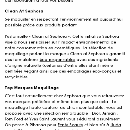
qui répondront à tous vos besoins.
Clean At Sephora
Se maquiller en respectant l’environnement est aujourd’hui
possible grâce aux produits portant
l’estampille « Clean at Sephora ». Cette initiative Sephora
vise à nous sensibiliser sur l’impact environnemental de
notre consommation en cosmétiques. La sélection de
maquillage portant la marque « Clean at Sephora » garantit
des formulations
éco-responsables
avec des ingrédients
d’origine
naturelle
(certaines d’entre elles étant même
certifiées
vegan
) ainsi que des emballages éco-conçus et
recyclables.
Top Marques Maquillage
C’est tout naturellement chez Sephora que vous retrouverez
vos marques préférées et même bien plus que cela ! Le
maquillage haute-couture, au chic incontestable, vous est
proposé avec une sélection remarquable :
Dior
,
Armani
,
Tom Ford
et
Yves Saint Laurent
vous séduiront assurément.
On pense à Rihanna pour
Fenty Beauty
et bien sûr à
Huda