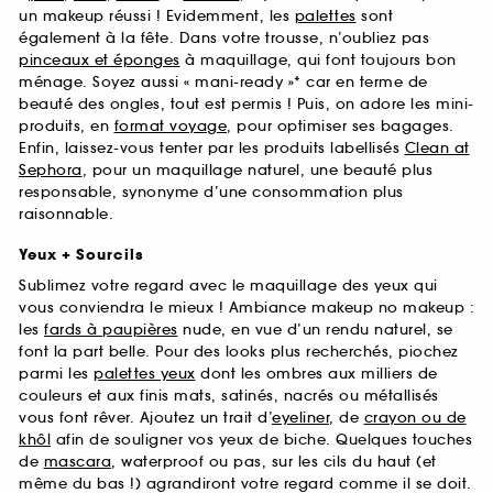
un makeup réussi ! Evidemment, les
palettes
sont
également à la fête. Dans votre trousse, n’oubliez pas
pinceaux et éponges
à maquillage, qui font toujours bon
ménage. Soyez aussi « mani-ready »* car en terme de
beauté des ongles, tout est permis ! Puis, on adore les mini-
produits, en
format voyage
, pour optimiser ses bagages.
Enfin, laissez-vous tenter par les produits labellisés
Clean at
Sephora
, pour un maquillage naturel, une beauté plus
responsable, synonyme d’une consommation plus
raisonnable.
Yeux + Sourcils
Sublimez votre regard avec le maquillage des yeux qui
vous conviendra le mieux ! Ambiance makeup no makeup :
les
fards à paupières
nude, en vue d’un rendu naturel, se
font la part belle. Pour des looks plus recherchés, piochez
parmi les
palettes yeux
dont les ombres aux milliers de
couleurs et aux finis mats, satinés, nacrés ou métallisés
vous font rêver. Ajoutez un trait d’
eyeliner
, de
crayon ou de
khôl
afin de souligner vos yeux de biche. Quelques touches
de
mascara
, waterproof ou pas, sur les cils du haut (et
même du bas !) agrandiront votre regard comme il se doit.