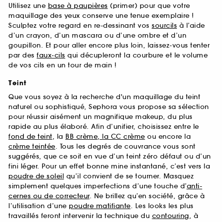
Utilisez une
base à paupières
(primer) pour que votre
maquillage des yeux conserve une tenue exemplaire !
Sculptez votre regard en re-dessinant vos
sourcils
à l’aide
d’un crayon, d’un mascara ou d’une ombre et d’un
goupillon. Et pour aller encore plus loin, laissez-vous tenter
par des
faux-cils
qui décupleront la courbure et le volume
de vos cils en un tour de main !
Teint
Que vous soyez à la recherche d'un maquillage du teint
naturel ou sophistiqué, Sephora vous propose sa sélection
pour réussir aisément un magnifique makeup, du plus
rapide au plus élaboré. Afin d’unifier, choisissez entre le
fond de teint
, la
BB crème, la CC crème
ou encore la
crème teintée
. Tous les degrés de couvrance vous sont
suggérés, que ce soit en vue d’un teint zéro défaut ou d’un
fini léger. Pour un effet bonne mine instantané, c’est vers la
poudre de soleil
qu’il convient de se tourner. Masquez
simplement quelques imperfections d’une touche d’
anti-
cernes ou de correcteur
. Ne brillez qu’en société, grâce à
l’utilisation d’une
poudre matifiante
. Les looks les plus
travaillés feront intervenir la technique du
contouring
, à