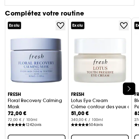
-Coral: un corail vif
-Papaya: un rose corail
Complétez votre routine
-Icon : un rouge classique
Exclu
Exclu
E
-Plum: un prune intense
-Berry: un rouge framboise audacieux
-Honey: un terracotta chaud
-Cocoa: un brun intense
-Peony: un mauve doux
Ignorer le carrousel produits
FRESH
FRESH
F
Floral Recovery Calming
Lotus Eye Cream
Bl
Mask
Crème contour des yeux au lot
P
72,00 €
51,00 €
8
Masque De Nuit Apaisant Visage A La Vitamine C
Sé
72,00 € / 100ml
340,00 € / 100ml
27
1242
avis
504
avis