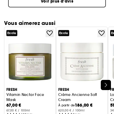
Voir plus d'avis
Vous aimerez aussi
Exclu
Exclu
E
Ignorer le carrousel produits
FRESH
FRESH
F
Vitamin Nectar Face
Crème Ancienne Soft
L
Mask
Cream
Cr
67,00 €
186,00 €
5
Masque éclat visage vitaminé aux agrumes
Crème hydratante légère ant
À partir de
67,00 € / 100ml
620,00 € / 100ml
34