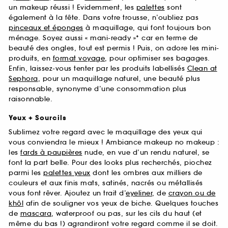
un makeup réussi ! Evidemment, les
palettes
sont
également à la fête. Dans votre trousse, n’oubliez pas
pinceaux et éponges
à maquillage, qui font toujours bon
ménage. Soyez aussi « mani-ready »* car en terme de
beauté des ongles, tout est permis ! Puis, on adore les mini-
produits, en
format voyage
, pour optimiser ses bagages.
Enfin, laissez-vous tenter par les produits labellisés
Clean at
Sephora
, pour un maquillage naturel, une beauté plus
responsable, synonyme d’une consommation plus
raisonnable.
Yeux + Sourcils
Sublimez votre regard avec le maquillage des yeux qui
vous conviendra le mieux ! Ambiance makeup no makeup :
les
fards à paupières
nude, en vue d’un rendu naturel, se
font la part belle. Pour des looks plus recherchés, piochez
parmi les
palettes yeux
dont les ombres aux milliers de
couleurs et aux finis mats, satinés, nacrés ou métallisés
vous font rêver. Ajoutez un trait d’
eyeliner
, de
crayon ou de
khôl
afin de souligner vos yeux de biche. Quelques touches
de
mascara
, waterproof ou pas, sur les cils du haut (et
même du bas !) agrandiront votre regard comme il se doit.