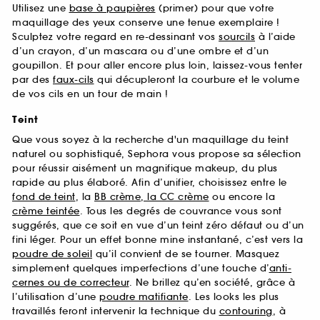
Utilisez une
base à paupières
(primer) pour que votre
maquillage des yeux conserve une tenue exemplaire !
Sculptez votre regard en re-dessinant vos
sourcils
à l’aide
d’un crayon, d’un mascara ou d’une ombre et d’un
goupillon. Et pour aller encore plus loin, laissez-vous tenter
par des
faux-cils
qui décupleront la courbure et le volume
de vos cils en un tour de main !
Teint
Que vous soyez à la recherche d'un maquillage du teint
naturel ou sophistiqué, Sephora vous propose sa sélection
pour réussir aisément un magnifique makeup, du plus
rapide au plus élaboré. Afin d’unifier, choisissez entre le
fond de teint
, la
BB crème, la CC crème
ou encore la
crème teintée
. Tous les degrés de couvrance vous sont
suggérés, que ce soit en vue d’un teint zéro défaut ou d’un
fini léger. Pour un effet bonne mine instantané, c’est vers la
poudre de soleil
qu’il convient de se tourner. Masquez
simplement quelques imperfections d’une touche d’
anti-
cernes ou de correcteur
. Ne brillez qu’en société, grâce à
l’utilisation d’une
poudre matifiante
. Les looks les plus
travaillés feront intervenir la technique du
contouring
, à