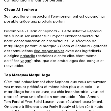
qui répondront à tous vos besoins.
Clean At Sephora
Se maquiller en respectant l’environnement est aujourd’hui
possible grâce aux produits portant
l’estampille « Clean at Sephora ». Cette initiative Sephora
vise à nous sensibiliser sur l’impact environnemental de
notre consommation en cosmétiques. La sélection de
maquillage portant la marque « Clean at Sephora » garantit
des formulations
éco-responsables
avec des ingrédients
d’origine
naturelle
(certaines d’entre elles étant même
certifiées
vegan
) ainsi que des emballages éco-conçus et
recyclables.
Top Marques Maquillage
C’est tout naturellement chez Sephora que vous retrouverez
vos marques préférées et même bien plus que cela ! Le
maquillage haute-couture, au chic incontestable, vous est
proposé avec une sélection remarquable :
Dior
,
Armani
,
Tom Ford
et
Yves Saint Laurent
vous séduiront assurément.
On pense à Rihanna pour
Fenty Beauty
et bien sûr à
Huda