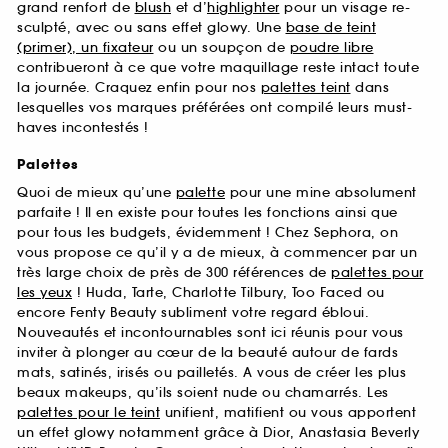
grand renfort de
blush
et d’
highlighter
pour un visage re-
sculpté, avec ou sans effet glowy. Une
base de teint
(primer), un fixateur
ou un soupçon de
poudre libre
contribueront à ce que votre maquillage reste intact toute
la journée. Craquez enfin pour nos
palettes teint
dans
lesquelles vos marques préférées ont compilé leurs must-
haves incontestés !
Palettes
Quoi de mieux qu’une
palette
pour une mine absolument
parfaite ! Il en existe pour toutes les fonctions ainsi que
pour tous les budgets, évidemment ! Chez Sephora, on
vous propose ce qu’il y a de mieux, à commencer par un
très large choix de près de 300 références de
palettes pour
les yeux
! Huda, Tarte, Charlotte Tilbury, Too Faced ou
encore Fenty Beauty subliment votre regard ébloui.
Nouveautés et incontournables sont ici réunis pour vous
inviter à plonger au cœur de la beauté autour de fards
mats, satinés, irisés ou pailletés. A vous de créer les plus
beaux makeups, qu’ils soient nude ou chamarrés. Les
palettes pour le teint
unifient, matifient ou vous apportent
un effet glowy notamment grâce à Dior, Anastasia Beverly