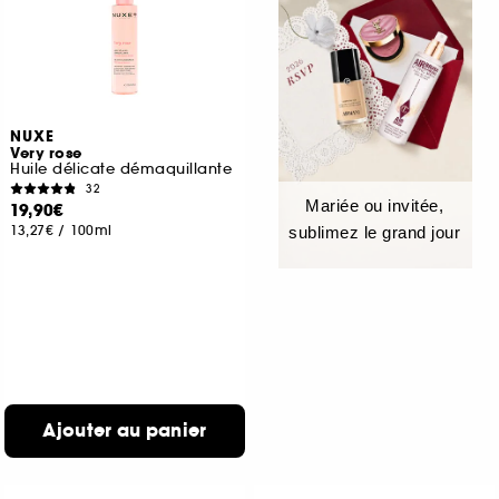
NUXE
Very rose
Huile délicate démaquillante
32
Mariée ou invitée,
19,90€
13,27€
/
100ml
sublimez le grand jour
Ajouter au panier