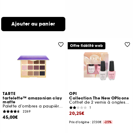
Ajouter au panier
Offre fidélité web
TARTE
OPI
tartelette™ amazonian clay
Collection The New OPIcons
matte
Coffret de 2 vernis à ongles tenue jusqu'à 7 jours
Palette d’ombres a paupières aux tons froids
1
2269
20,25€
45,00€
Prix d'origine : 27,00€
-25%