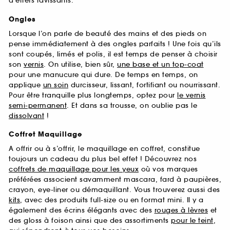
d’effets ravissants.
Ongles
Lorsque l’on parle de beauté des mains et des pieds on
pense immédiatement à des ongles parfaits ! Une fois qu’ils
sont coupés, limés et polis, il est temps de penser à choisir
son
vernis
. On utilise, bien sûr,
une base et un top-coat
pour une manucure qui dure. De temps en temps, on
applique
un soin
durcisseur, lissant, fortifiant ou nourrissant.
Pour être tranquille plus longtemps, optez pour
le vernis
semi-permanent
. Et dans sa trousse, on oublie pas le
dissolvant
!
Coffret Maquillage
A offrir ou à s’offrir, le maquillage en coffret, constitue
toujours un cadeau du plus bel effet ! Découvrez nos
coffrets de maquillage pour les yeux
où vos marques
préférées associent savamment mascara, fard à paupières,
crayon, eye-liner ou démaquillant. Vous trouverez aussi des
kits
, avec des produits full-size ou en format mini. Il y a
également des écrins élégants avec des
rouges à lèvres
et
des gloss à foison ainsi que des assortiments
pour le teint
,