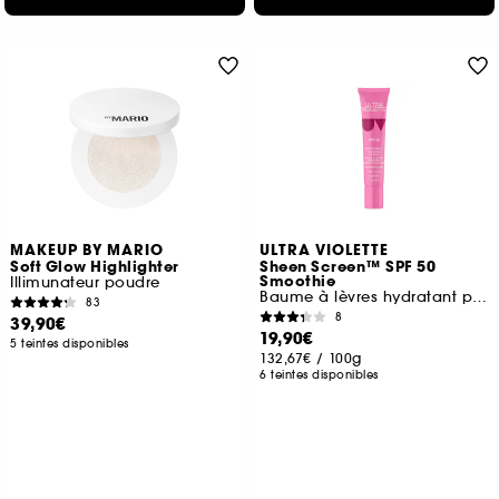
MAKEUP BY MARIO
ULTRA VIOLETTE
Soft Glow Highlighter
Sheen Screen™ SPF 50
Smoothie
Illimunateur poudre
Baume à lèvres hydratant protection solaire
83
8
39,90€
19,90€
5 teintes disponibles
132,67€
/
100g
6 teintes disponibles