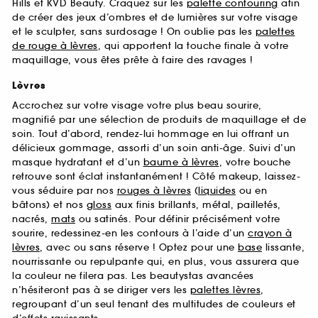
Hills et KVD Beauty. Craquez sur les
palette contouring
afin
de créer des jeux d’ombres et de lumières sur votre visage
et le sculpter, sans surdosage ! On oublie pas les
palettes
de rouge à lèvres
, qui apportent la touche finale à votre
maquillage, vous êtes prête à faire des ravages !
Lèvres
Accrochez sur votre visage votre plus beau sourire,
magnifié par une sélection de produits de maquillage et de
soin. Tout d’abord, rendez-lui hommage en lui offrant un
délicieux gommage, assorti d’un soin anti-âge. Suivi d’un
masque hydratant et d’un
baume à lèvres
, votre bouche
retrouve sont éclat instantanément ! Côté makeup, laissez-
vous séduire par nos
rouges à lèvres
(
liquides
ou en
bâtons) et nos
gloss
aux finis brillants, métal, pailletés,
nacrés,
mats
ou satinés. Pour définir précisément votre
sourire, redessinez-en les contours à l’aide d’un
crayon à
lèvres
, avec ou sans réserve ! Optez pour une
base
lissante,
nourrissante ou repulpante qui, en plus, vous assurera que
la couleur ne filera pas. Les beautystas avancées
n’hésiteront pas à se diriger vers les
palettes lèvres
,
regroupant d’un seul tenant des multitudes de couleurs et