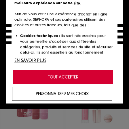
meilleure expérience sur notre site.
Afin de vous offrir une expérience d’achat en ligne
optimale, SEPHORA et ses partenaires utilisent des
GIVENCHY
CHARLOTTE TILBURY
Rose Perfecto Lip Balm
Lip Brush
cookies et autres traceurs, tels que des :
Baume Embellisseur de Lèvres Hydratation 24H
Pinceau lèvres
555
2
Cookies techniques :
ils sont nécessaires pour
44,00€
25,00€
À partir de
vous permettre d’accéder aux différentes
10 teintes disponibles
catégories, produits et services du site et sécuriser
celui-ci. Ils sont essentiels au fonctionnement
technique du site et ne peuvent être désactivés.
EN SAVOIR PLUS
Ajouter au panier
Ajouter au panier
Cookies de personnalisation :
ils nous permettent
de vous offrir une expérience enrichie et
TOUT ACCEPTER
personnalisée en vous recommandant des
produits, des services et des contenus qui
répondent au mieux à vos préférences, et de vous
PERSONNALISER MES CHOIX
proposer des offres promotionnelles adaptées à
votre profil.
Cookies réseaux sociaux et publicité :
ils sont
utilisés pour vous présenter du contenu susceptible
de vous plaire via des publicités, y compris sur des
sites tiers et sur les réseaux sociaux, sur la base