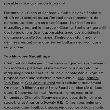
possible grâce aux produits portant
l’estampille « Clean at Sephora ». Cette initiative Sephora
vise à nous sensibiliser sur l’impact environnemental de
notre consommation en cosmétiques. La sélection de
maquillage portant la marque « Clean at Sephora » garantit
des formulations
éco-responsables
avec des ingrédients
d’origine
naturelle
(certaines d’entre elles étant même
certifiées
vegan
) ainsi que des emballages éco-conçus et
recyclables.
Top Marques Maquillage
C’est tout naturellement chez Sephora que vous retrouverez
vos marques préférées et même bien plus que cela ! Le
maquillage haute-couture, au chic incontestable, vous est
proposé avec une sélection remarquable :
Dior
,
Armani
,
Tom Ford
et
Yves Saint Laurent
vous séduiront assurément.
On pense à Rihanna pour
Fenty Beauty
et bien sûr à
Huda
aussi. Découvrez les must-haves de la makeup-artist
britannique
Charlotte Tilbury
ainsi que ceux de la reine du
sourcil, chez
Anastasia Beverly Hills
. Offrez-vous enfin une
excursion dans l’outback australien avec les produits
Tarte