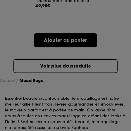
Pinceau pour fond de teint
49,90€
A l'exception des cookies techniques, le dépôt et la
lecture de ces traceurs requiert votre accord. Vous
pouvez personnaliser vos choix concernant le dépôt
de ces cookies grâce au bouton "personnaliser mes
choix" ci-dessous ou décider de "tout accepter".
Ajouter au panier
Sephora pourra associer les informations de
navigation collectées par ces Cookies, pour les
finalités acceptées, avec les données personnelles
collectées ou générées lors de votre activité en ligne
ou en magasin. Pour refuser tous les cookies, cliques
Voir plus de produits
sur "continuer sans accepter". Voous pouvez à tout
moment choisir de retirer votrte consentement. Si vous
souhaitez obtenir plus d'information sur les cookies
Accueil
Maquillage
utilisés,
cliquez
ici
.
Essentiel beauté incontournable, le maquillage est notre
meilleur allié ! Teint frais, lèvres gourmandes et smoky eyes,
le makeup parfait est à portée de main. On laisse libre
cours à toutes nos envies maquillage en créant des looks à
l'infini ! Best-sellers ou nouveautés beauté, le maquillage
n'a jamais été aussi fun qu'avec Sephora.