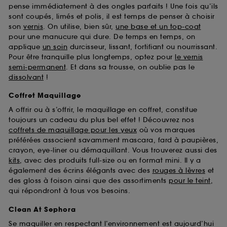
pense immédiatement à des ongles parfaits ! Une fois qu’ils
sont coupés, limés et polis, il est temps de penser à choisir
son
vernis
. On utilise, bien sûr,
une base et un top-coat
pour une manucure qui dure. De temps en temps, on
applique
un soin
durcisseur, lissant, fortifiant ou nourrissant.
Pour être tranquille plus longtemps, optez pour
le vernis
semi-permanent
. Et dans sa trousse, on oublie pas le
dissolvant
!
Coffret Maquillage
A offrir ou à s’offrir, le maquillage en coffret, constitue
toujours un cadeau du plus bel effet ! Découvrez nos
coffrets de maquillage pour les yeux
où vos marques
préférées associent savamment mascara, fard à paupières,
crayon, eye-liner ou démaquillant. Vous trouverez aussi des
kits
, avec des produits full-size ou en format mini. Il y a
également des écrins élégants avec des
rouges à lèvres
et
des gloss à foison ainsi que des assortiments
pour le teint
,
qui répondront à tous vos besoins.
Clean At Sephora
Se maquiller en respectant l’environnement est aujourd’hui