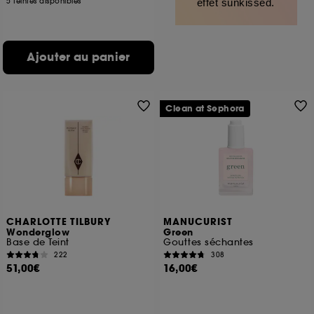
5 teintes disponibles
effet sunkissed.
Ajouter au panier
Clean at Sephora
CHARLOTTE TILBURY
MANUCURIST
Wonderglow
Green
Base de Teint
Gouttes séchantes
222
308
51,00€
16,00€