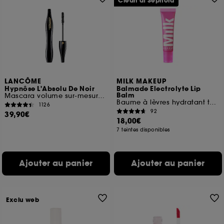
Clean at Sephora
LANCÔME
MILK MAKEUP
Hypnôse L'Absolu De Noir
Balmade Electrolyte Lip
Balm
Mascara volume sur-mesure ultra noir
Baume à lèvres hydratant teinté
1126
92
39,90€
18,00€
7 teintes disponibles
Ajouter au panier
Ajouter au panier
Exclu web