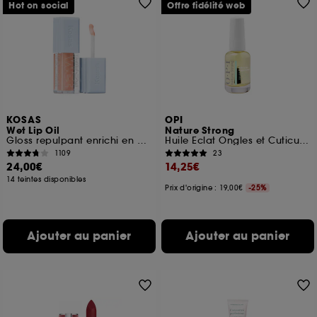
Hot on social
Offre fidélité web
KOSAS
OPI
Wet Lip Oil
Nature Strong
Gloss repulpant enrichi en peptides
Huile Eclat Ongles et Cuticules Booster d'humeur
1109
23
24,00€
14,25€
14 teintes disponibles
Prix d'origine : 19,00€
-25%
Ajouter au panier
Ajouter au panier