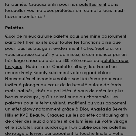
la journée. Craquez enfin pour nos
palettes teint
dans
lesquelles vos marques préférées ont compilé leurs must-
haves incontestés !
Palettes
Quoi de mieux qu’une
palette
pour une mine absolument
parfaite ! Il en existe pour toutes les fonctions ainsi que
pour tous les budgets, évidemment ! Chez Sephora, on
vous propose ce qu’il y a de mieux, à commencer par un
très large choix de près de 300 références de
palettes pour
les yeux
! Huda, Tarte, Charlotte Tilbury, Too Faced ou
encore Fenty Beauty subliment votre regard ébloui.
Nouveautés et incontournables sont ici réunis pour vous
inviter à plonger au cœur de la beauté autour de fards
mats, satinés, irisés ou pailletés. A vous de créer les plus
beaux makeups, qu’ils soient nude ou chamarrés. Les
palettes pour le teint
unifient, matifient ou vous apportent
un effet glowy notamment grâce à Dior, Anastasia Beverly
Hills et KVD Beauty. Craquez sur les
palette contouring
afin
de créer des jeux d’ombres et de lumières sur votre visage
et le sculpter, sans surdosage ! On oublie pas les
palettes
de rouge à lèvres
, qui apportent la touche finale à votre