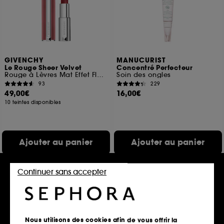
GIVENCHY
MANUCURIST
Le Rouge Sheer Velvet
Concentré Perfecteur
Rouge à Lèvres Mat Effet Floutant
Soin des ongles
93
229
49,00€
16,00€
10 teintes disponibles
Ajouter au panier
Ajouter au panier
Continuer sans accepter
Nous utilisons des cookies afin de vous offrir la