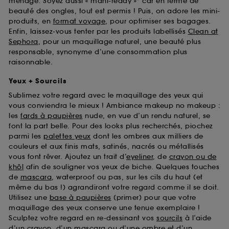
ménage. Soyez aussi « mani-ready »* car en terme de
beauté des ongles, tout est permis ! Puis, on adore les mini-
produits, en
format voyage
, pour optimiser ses bagages.
Enfin, laissez-vous tenter par les produits labellisés
Clean at
Sephora
, pour un maquillage naturel, une beauté plus
responsable, synonyme d’une consommation plus
raisonnable.
Yeux + Sourcils
Sublimez votre regard avec le maquillage des yeux qui
vous conviendra le mieux ! Ambiance makeup no makeup :
les
fards à paupières
nude, en vue d’un rendu naturel, se
font la part belle. Pour des looks plus recherchés, piochez
parmi les
palettes yeux
dont les ombres aux milliers de
couleurs et aux finis mats, satinés, nacrés ou métallisés
vous font rêver. Ajoutez un trait d’
eyeliner
, de
crayon ou de
khôl
afin de souligner vos yeux de biche. Quelques touches
de
mascara
, waterproof ou pas, sur les cils du haut (et
même du bas !) agrandiront votre regard comme il se doit.
Utilisez une
base à paupières
(primer) pour que votre
maquillage des yeux conserve une tenue exemplaire !
Sculptez votre regard en re-dessinant vos
sourcils
à l’aide
d’un crayon, d’un mascara ou d’une ombre et d’un