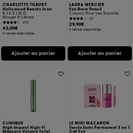
CHARLOTTE TILBURY
LAURA MERCIER
Hollywood Beauty Icon
Eye Brow Pencil
K.I.S.S.I.N.G
Crayon Pour Les Sourcils
Rouge À Lèvres
20
493
29,90€
43,00€
2 teintes disponibles
5 teintes disponibles
Ajouter au panier
Ajouter au panier
CLINIQUE
LE MINI MACARON
High Impact High-Fi
Vernis Semi Permanent 3 en 1
Mascara Volume Total
Cat Eye