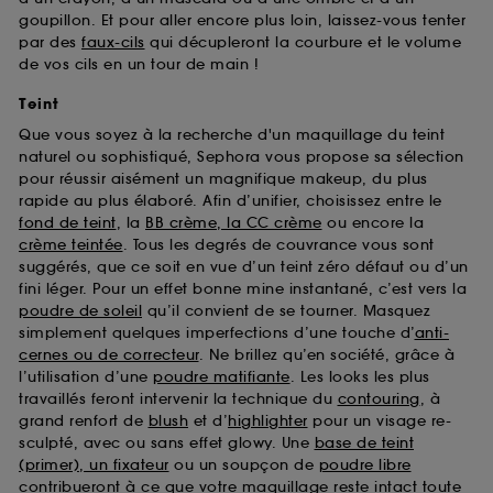
goupillon. Et pour aller encore plus loin, laissez-vous tenter
par des
faux-cils
qui décupleront la courbure et le volume
de vos cils en un tour de main !
Teint
Que vous soyez à la recherche d'un maquillage du teint
naturel ou sophistiqué, Sephora vous propose sa sélection
pour réussir aisément un magnifique makeup, du plus
rapide au plus élaboré. Afin d’unifier, choisissez entre le
fond de teint
, la
BB crème, la CC crème
ou encore la
crème teintée
. Tous les degrés de couvrance vous sont
suggérés, que ce soit en vue d’un teint zéro défaut ou d’un
fini léger. Pour un effet bonne mine instantané, c’est vers la
poudre de soleil
qu’il convient de se tourner. Masquez
simplement quelques imperfections d’une touche d’
anti-
cernes ou de correcteur
. Ne brillez qu’en société, grâce à
l’utilisation d’une
poudre matifiante
. Les looks les plus
travaillés feront intervenir la technique du
contouring
, à
grand renfort de
blush
et d’
highlighter
pour un visage re-
sculpté, avec ou sans effet glowy. Une
base de teint
(primer), un fixateur
ou un soupçon de
poudre libre
contribueront à ce que votre maquillage reste intact toute