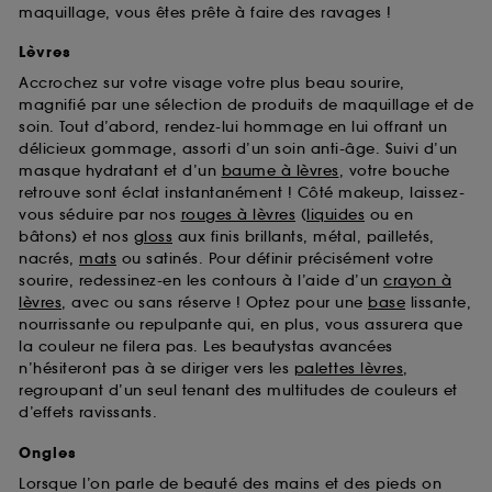
maquillage, vous êtes prête à faire des ravages !
Lèvres
Accrochez sur votre visage votre plus beau sourire,
magnifié par une sélection de produits de maquillage et de
soin. Tout d’abord, rendez-lui hommage en lui offrant un
délicieux gommage, assorti d’un soin anti-âge. Suivi d’un
masque hydratant et d’un
baume à lèvres
, votre bouche
retrouve sont éclat instantanément ! Côté makeup, laissez-
vous séduire par nos
rouges à lèvres
(
liquides
ou en
bâtons) et nos
gloss
aux finis brillants, métal, pailletés,
nacrés,
mats
ou satinés. Pour définir précisément votre
sourire, redessinez-en les contours à l’aide d’un
crayon à
lèvres
, avec ou sans réserve ! Optez pour une
base
lissante,
nourrissante ou repulpante qui, en plus, vous assurera que
la couleur ne filera pas. Les beautystas avancées
n’hésiteront pas à se diriger vers les
palettes lèvres
,
regroupant d’un seul tenant des multitudes de couleurs et
d’effets ravissants.
Ongles
Lorsque l’on parle de beauté des mains et des pieds on