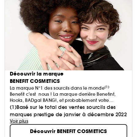
Découvrir la marque
BENEFIT COSMETICS
(1)
La marque N°1 des sourcils dans le monde
Benefit c'est nous ! La marque derrière Benetint,
Hoola, BADgal BANG!, et probablement votre
marque sourcils préférée !
(1)Basé sur le total des ventes sourcils des
Chez Benefit, nous pensons que la beauté doit être
marques prestige de janvier à décembre 2022
synonyme de plaisir et de bien-être. Parce que le
Voir plus
bien-être intérieur se voit à l'extérieur.​
Découvrir BENEFIT COSMETICS
Alors, que vous soyez à la recherche de votre produit