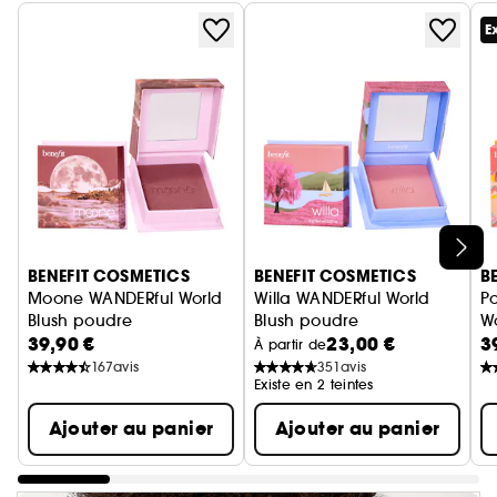
E
Ignorer le carrousel produits
BENEFIT COSMETICS
BENEFIT COSMETICS
B
Moone WANDERful World
Willa WANDERful World
P
Blush poudre
Blush poudre
W
39,90 €
23,00 €
3
B
À partir de
167
avis
351
avis
Existe en 2 teintes
Ajouter au panier
Ajouter au panier