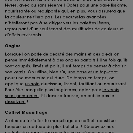
Sephora pourra associer les informations de
lèvres
, avec ou sans réserve ! Optez pour une
base
lissante,
navigation collectées par ces Cookies, pour les
nourrissante ou repulpante qui, en plus, vous assurera que
finalités acceptées, avec les données personnelles
la couleur ne filera pas. Les beautystas avancées
collectées ou générées lors de votre activité en ligne
n’hésiteront pas à se diriger vers les
palettes lèvres
,
ou en magasin. Pour refuser tous les cookies, cliques
regroupant d’un seul tenant des multitudes de couleurs et
sur "continuer sans accepter". Voous pouvez à tout
d’effets ravissants.
moment choisir de retirer votrte consentement. Si vous
souhaitez obtenir plus d'information sur les cookies
Ongles
utilisés,
cliquez
ici
.
Lorsque l’on parle de beauté des mains et des pieds on
pense immédiatement à des ongles parfaits ! Une fois qu’ils
sont coupés, limés et polis, il est temps de penser à choisir
son
vernis
. On utilise, bien sûr,
une base et un top-coat
pour une manucure qui dure. De temps en temps, on
applique
un soin
durcisseur, lissant, fortifiant ou nourrissant.
Pour être tranquille plus longtemps, optez pour
le vernis
semi-permanent
. Et dans sa trousse, on oublie pas le
dissolvant
!
Coffret Maquillage
A offrir ou à s’offrir, le maquillage en coffret, constitue
toujours un cadeau du plus bel effet ! Découvrez nos
coffrets de maquillage pour les yeux
où vos marques