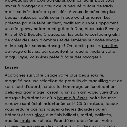
Nouveautés et incontournables sont ici réunis pour vous
d’en améliorer la performance.
inviter à plonger au cœur de la beauté autour de fards
mats, satinés, irisés ou pailletés. A vous de créer les plus
Cookies de sécurisation des paiements en ligne :
beaux makeups, qu’ils soient nude ou chamarrés. Les
ils nous permettent de lutter notamment contre les
fraudes aux moyens de paiement et les
palettes pour le teint
unifient, matifient ou vous apportent
usurpations d’identité.
un effet glowy notamment grâce à Dior, Anastasia Beverly
Hills et KVD Beauty. Craquez sur les
palette contouring
afin
Cookies fonctionnels :
il s’agit de cookies
de créer des jeux d’ombres et de lumières sur votre visage
permettant l’affichage et/ou la fourniture de
et le sculpter, sans surdosage ! On oublie pas les
palettes
certaines fonctionnalités du site, tel que les
de rouge à lèvres
, qui apportent la touche finale à votre
cookies d’authentification qui sont utilisés afin de
maquillage, vous êtes prête à faire des ravages !
vous faire bénéficier de l’authentification
prolongée vous permettant d’accéder à votre
Lèvres
compte lors de votre prochaine visite sur le site
Accrochez sur votre visage votre plus beau sourire,
sans saisir à nouveau votre identifiant et mot de
magnifié par une sélection de produits de maquillage et de
passe.
soin. Tout d’abord, rendez-lui hommage en lui offrant un
délicieux gommage, assorti d’un soin anti-âge. Suivi d’un
masque hydratant et d’un
baume à lèvres
, votre bouche
A l'exception des cookies techniques, le dépôt et la
retrouve sont éclat instantanément ! Côté makeup, laissez-
lecture de ces traceurs requiert votre accord. Vous
vous séduire par nos
rouges à lèvres
(
liquides
ou en
pouvez personnaliser vos choix concernant le dépôt
bâtons) et nos
gloss
aux finis brillants, métal, pailletés,
de ces cookies grâce au bouton "personnaliser mes
nacrés,
mats
ou satinés. Pour définir précisément votre
choix" ci-dessous ou décider de "tout accepter".
sourire, redessinez-en les contours à l’aide d’un
crayon à