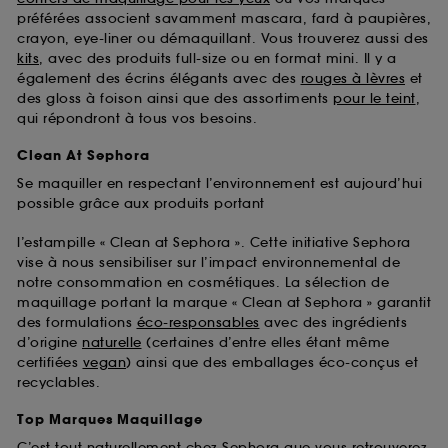
préférées associent savamment mascara, fard à paupières,
crayon, eye-liner ou démaquillant. Vous trouverez aussi des
kits
, avec des produits full-size ou en format mini. Il y a
également des écrins élégants avec des
rouges à lèvres
et
des gloss à foison ainsi que des assortiments
pour le teint
,
qui répondront à tous vos besoins.
Clean At Sephora
Se maquiller en respectant l’environnement est aujourd’hui
possible grâce aux produits portant
l’estampille « Clean at Sephora ». Cette initiative Sephora
vise à nous sensibiliser sur l’impact environnemental de
notre consommation en cosmétiques. La sélection de
maquillage portant la marque « Clean at Sephora » garantit
des formulations
éco-responsables
avec des ingrédients
d’origine
naturelle
(certaines d’entre elles étant même
certifiées
vegan
) ainsi que des emballages éco-conçus et
recyclables.
Top Marques Maquillage
C’est tout naturellement chez Sephora que vous retrouverez