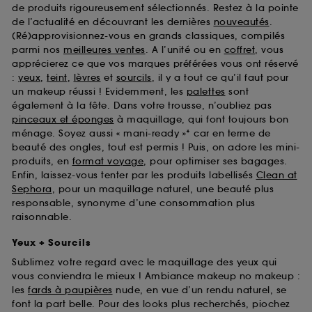
de produits rigoureusement sélectionnés. Restez à la pointe
de l’actualité en découvrant les dernières
nouveautés
.
(Ré)approvisionnez-vous en grands classiques, compilés
parmi nos
meilleures ventes
. A l’unité ou en
coffret
, vous
apprécierez ce que vos marques préférées vous ont réservé
:
yeux
,
teint
,
lèvres
et
sourcils
, il y a tout ce qu’il faut pour
un makeup réussi ! Evidemment, les
palettes
sont
également à la fête. Dans votre trousse, n’oubliez pas
pinceaux et éponges
à maquillage, qui font toujours bon
ménage. Soyez aussi « mani-ready »* car en terme de
beauté des ongles, tout est permis ! Puis, on adore les mini-
produits, en
format voyage
, pour optimiser ses bagages.
Enfin, laissez-vous tenter par les produits labellisés
Clean at
Sephora
, pour un maquillage naturel, une beauté plus
responsable, synonyme d’une consommation plus
raisonnable.
Yeux + Sourcils
Sublimez votre regard avec le maquillage des yeux qui
vous conviendra le mieux ! Ambiance makeup no makeup :
les
fards à paupières
nude, en vue d’un rendu naturel, se
font la part belle. Pour des looks plus recherchés, piochez