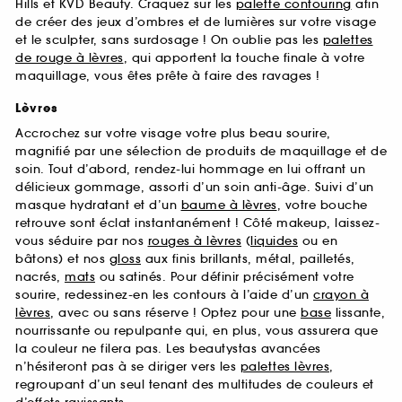
Hills et KVD Beauty. Craquez sur les
palette contouring
afin
de créer des jeux d’ombres et de lumières sur votre visage
et le sculpter, sans surdosage ! On oublie pas les
palettes
de rouge à lèvres
, qui apportent la touche finale à votre
maquillage, vous êtes prête à faire des ravages !
Lèvres
Accrochez sur votre visage votre plus beau sourire,
magnifié par une sélection de produits de maquillage et de
soin. Tout d’abord, rendez-lui hommage en lui offrant un
délicieux gommage, assorti d’un soin anti-âge. Suivi d’un
masque hydratant et d’un
baume à lèvres
, votre bouche
retrouve sont éclat instantanément ! Côté makeup, laissez-
vous séduire par nos
rouges à lèvres
(
liquides
ou en
bâtons) et nos
gloss
aux finis brillants, métal, pailletés,
nacrés,
mats
ou satinés. Pour définir précisément votre
sourire, redessinez-en les contours à l’aide d’un
crayon à
lèvres
, avec ou sans réserve ! Optez pour une
base
lissante,
nourrissante ou repulpante qui, en plus, vous assurera que
la couleur ne filera pas. Les beautystas avancées
n’hésiteront pas à se diriger vers les
palettes lèvres
,
regroupant d’un seul tenant des multitudes de couleurs et