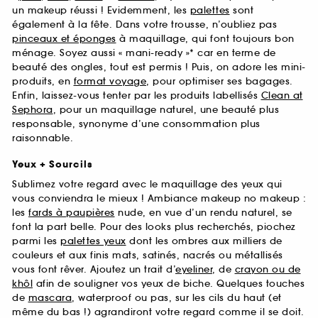
un makeup réussi ! Evidemment, les
palettes
sont
également à la fête. Dans votre trousse, n’oubliez pas
pinceaux et éponges
à maquillage, qui font toujours bon
ménage. Soyez aussi « mani-ready »* car en terme de
beauté des ongles, tout est permis ! Puis, on adore les mini-
produits, en
format voyage
, pour optimiser ses bagages.
Enfin, laissez-vous tenter par les produits labellisés
Clean at
Sephora
, pour un maquillage naturel, une beauté plus
responsable, synonyme d’une consommation plus
raisonnable.
Yeux + Sourcils
Sublimez votre regard avec le maquillage des yeux qui
vous conviendra le mieux ! Ambiance makeup no makeup :
les
fards à paupières
nude, en vue d’un rendu naturel, se
font la part belle. Pour des looks plus recherchés, piochez
parmi les
palettes yeux
dont les ombres aux milliers de
couleurs et aux finis mats, satinés, nacrés ou métallisés
vous font rêver. Ajoutez un trait d’
eyeliner
, de
crayon ou de
khôl
afin de souligner vos yeux de biche. Quelques touches
de
mascara
, waterproof ou pas, sur les cils du haut (et
même du bas !) agrandiront votre regard comme il se doit.