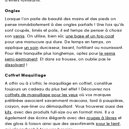
d’effets ravissants.
Ongles
Lorsque l’on parle de beauté des mains et des pieds on
pense immédiatement à des ongles parfaits ! Une fois qu’ils
sont coupés, limés et polis, il est temps de penser à choisir
son
vernis
. On utilise, bien sûr,
une base et un top-coat
pour une manucure qui dure. De temps en temps, on
applique
un soin
durcisseur, lissant, fortifiant ou nourrissant.
Pour être tranquille plus longtemps, optez pour
le vernis
semi-permanent
. Et dans sa trousse, on oublie pas le
dissolvant
!
Coffret Maquillage
A offrir ou à s’offrir, le maquillage en coffret, constitue
toujours un cadeau du plus bel effet ! Découvrez nos
coffrets de maquillage pour les yeux
où vos marques
préférées associent savamment mascara, fard à paupières,
crayon, eye-liner ou démaquillant. Vous trouverez aussi des
kits
, avec des produits full-size ou en format mini. Il y a
également des écrins élégants avec des
rouges à lèvres
et
des gloss à foison ainsi que des assortiments
pour le teint
,