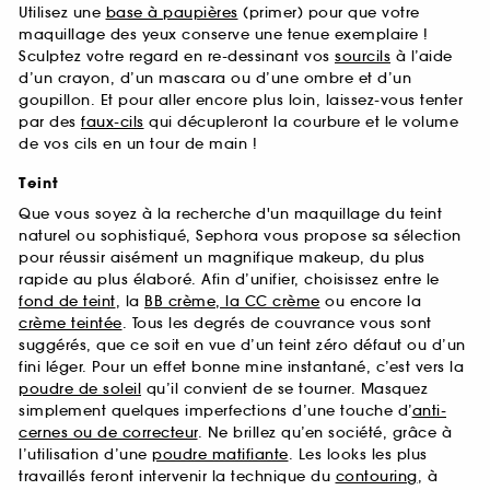
Utilisez une
base à paupières
(primer) pour que votre
maquillage des yeux conserve une tenue exemplaire !
Sculptez votre regard en re-dessinant vos
sourcils
à l’aide
d’un crayon, d’un mascara ou d’une ombre et d’un
goupillon. Et pour aller encore plus loin, laissez-vous tenter
par des
faux-cils
qui décupleront la courbure et le volume
de vos cils en un tour de main !
Teint
Que vous soyez à la recherche d'un maquillage du teint
naturel ou sophistiqué, Sephora vous propose sa sélection
pour réussir aisément un magnifique makeup, du plus
rapide au plus élaboré. Afin d’unifier, choisissez entre le
fond de teint
, la
BB crème, la CC crème
ou encore la
crème teintée
. Tous les degrés de couvrance vous sont
suggérés, que ce soit en vue d’un teint zéro défaut ou d’un
fini léger. Pour un effet bonne mine instantané, c’est vers la
poudre de soleil
qu’il convient de se tourner. Masquez
simplement quelques imperfections d’une touche d’
anti-
cernes ou de correcteur
. Ne brillez qu’en société, grâce à
l’utilisation d’une
poudre matifiante
. Les looks les plus
travaillés feront intervenir la technique du
contouring
, à