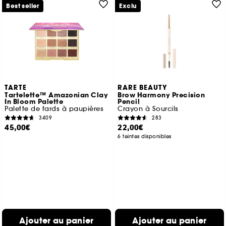
Best seller
Exclu
TARTE
RARE BEAUTY
Tartelette™ Amazonian Clay
Brow Harmony Precision
In Bloom Palette
Pencil
Palette de fards à paupières
Crayon à Sourcils
3409
283
45,00€
22,00€
6 teintes disponibles
Ajouter au panier
Ajouter au panier