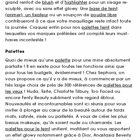
grand renfort de
blush
et d’
highlighter
pour un visage re-
sculpté, avec ou sans effet glowy. Une
base de teint
(primer), un fixateur
ou un soupçon de
poudre libre
contribueront à ce que votre maquillage reste intact toute
la journée. Craquez enfin pour nos
palettes teint
dans
lesquelles vos marques préférées ont compilé leurs must-
haves incontestés !
Palettes
Quoi de mieux qu’une
palette
pour une mine absolument
parfaite ! Il en existe pour toutes les fonctions ainsi que
pour tous les budgets, évidemment ! Chez Sephora, on
vous propose ce qu’il y a de mieux, à commencer par un
très large choix de près de 300 références de
palettes pour
les yeux
! Huda, Tarte, Charlotte Tilbury, Too Faced ou
encore Fenty Beauty subliment votre regard ébloui.
Nouveautés et incontournables sont ici réunis pour vous
inviter à plonger au cœur de la beauté autour de fards
mats, satinés, irisés ou pailletés. A vous de créer les plus
beaux makeups, qu’ils soient nude ou chamarrés. Les
palettes pour le teint
unifient, matifient ou vous apportent
un effet glowy notamment grâce à Dior, Anastasia Beverly