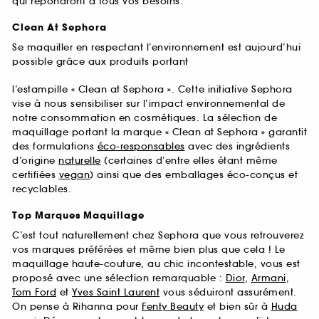
qui répondront à tous vos besoins.
Clean At Sephora
Se maquiller en respectant l’environnement est aujourd’hui
possible grâce aux produits portant
l’estampille « Clean at Sephora ». Cette initiative Sephora
vise à nous sensibiliser sur l’impact environnemental de
notre consommation en cosmétiques. La sélection de
maquillage portant la marque « Clean at Sephora » garantit
des formulations
éco-responsables
avec des ingrédients
d’origine
naturelle
(certaines d’entre elles étant même
certifiées
vegan
) ainsi que des emballages éco-conçus et
recyclables.
Top Marques Maquillage
C’est tout naturellement chez Sephora que vous retrouverez
vos marques préférées et même bien plus que cela ! Le
maquillage haute-couture, au chic incontestable, vous est
proposé avec une sélection remarquable :
Dior
,
Armani
,
Tom Ford
et
Yves Saint Laurent
vous séduiront assurément.
On pense à Rihanna pour
Fenty Beauty
et bien sûr à
Huda