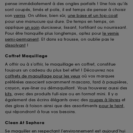
pense immédiatement à des ongles parfaits ! Une fois qu’ils
sont coupés, limés et polis, il est temps de penser à choisir
son
vernis
. On utilise, bien sûr,
une base et un top-coat
pour une manucure qui dure. De temps en temps, on
applique
un soin
durcisseur, lissant, fortifiant ou nourrissant.
Pour être tranquille plus longtemps, optez pour
le vernis
semi-permanent
. Et dans sa trousse, on oublie pas le
dissolvant
!
Coffret Maquillage
A offrir ou à s’offrir, le maquillage en coffret, constitue
toujours un cadeau du plus bel effet ! Découvrez nos
coffrets de maquillage pour les yeux
où vos marques
préférées associent savamment mascara, fard à paupières,
crayon, eye-liner ou démaquillant. Vous trouverez aussi des
kits
, avec des produits full-size ou en format mini. Il y a
également des écrins élégants avec des
rouges à lèvres
et
des gloss à foison ainsi que des assortiments
pour le teint
,
qui répondront à tous vos besoins.
Clean At Sephora
Se maquiller en respectant l’environnement est aujourd’hui