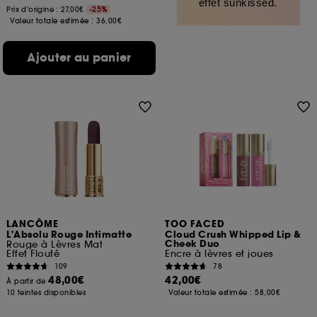
effet sunkissed.
Prix d'origine : 27,00€
-25%
Valeur totale estimée :
36,00€
Ajouter au panier
LANCÔME
TOO FACED
L'Absolu Rouge Intimatte
Cloud Crush Whipped Lip &
Cheek Duo
Rouge à Lèvres Mat
Effet Flouté
Encre à lèvres et joues
109
78
48,00€
42,00€
À partir de
10 teintes disponibles
Valeur totale estimée :
58,00€