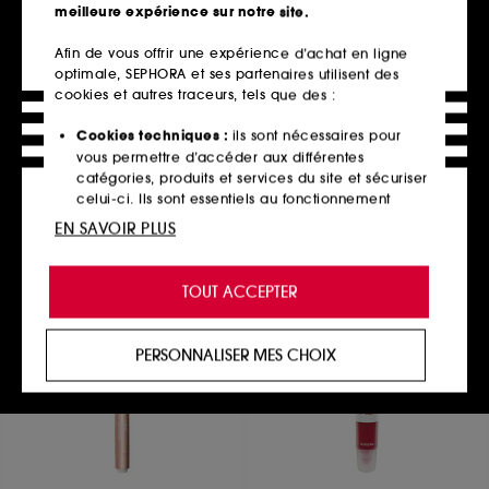
meilleure expérience sur notre site.
Afin de vous offrir une expérience d’achat en ligne
optimale, SEPHORA et ses partenaires utilisent des
LANCÔME
NATASHA DENONA
Brôw Define Pencil
My dream Lip crayon
cookies et autres traceurs, tels que des :
Crayon sourcils
Crayon pour les lèvres
12
256
Cookies techniques :
ils sont nécessaires pour
36,00€
27,00€
À partir de
vous permettre d’accéder aux différentes
2 teintes disponibles
catégories, produits et services du site et sécuriser
celui-ci. Ils sont essentiels au fonctionnement
technique du site et ne peuvent être désactivés.
EN SAVOIR PLUS
Ajouter au panier
Ajouter au panier
Cookies de personnalisation :
ils nous permettent
de vous offrir une expérience enrichie et
TOUT ACCEPTER
personnalisée en vous recommandant des
produits, des services et des contenus qui
Exclu
répondent au mieux à vos préférences, et de vous
PERSONNALISER MES CHOIX
proposer des offres promotionnelles adaptées à
votre profil.
Cookies réseaux sociaux et publicité :
ils sont
utilisés pour vous présenter du contenu susceptible
de vous plaire via des publicités, y compris sur des
sites tiers et sur les réseaux sociaux, sur la base