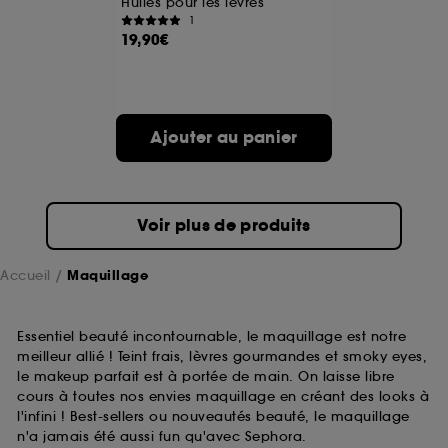
Huiles pour les lèvres
1
19,90€
A l'exception des cookies techniques, le dépôt et la
lecture de ces traceurs requiert votre accord. Vous
pouvez personnaliser vos choix concernant le dépôt
de ces cookies grâce au bouton "personnaliser mes
choix" ci-dessous ou décider de "tout accepter".
Ajouter au panier
Sephora pourra associer les informations de
navigation collectées par ces Cookies, pour les
finalités acceptées, avec les données personnelles
collectées ou générées lors de votre activité en ligne
ou en magasin. Pour refuser tous les cookies, cliques
Voir plus de produits
sur "continuer sans accepter". Voous pouvez à tout
moment choisir de retirer votrte consentement. Si vous
souhaitez obtenir plus d'information sur les cookies
Accueil
Maquillage
utilisés,
cliquez
ici
.
Essentiel beauté incontournable, le maquillage est notre
meilleur allié ! Teint frais, lèvres gourmandes et smoky eyes,
le makeup parfait est à portée de main. On laisse libre
cours à toutes nos envies maquillage en créant des looks à
l'infini ! Best-sellers ou nouveautés beauté, le maquillage
n'a jamais été aussi fun qu'avec Sephora.