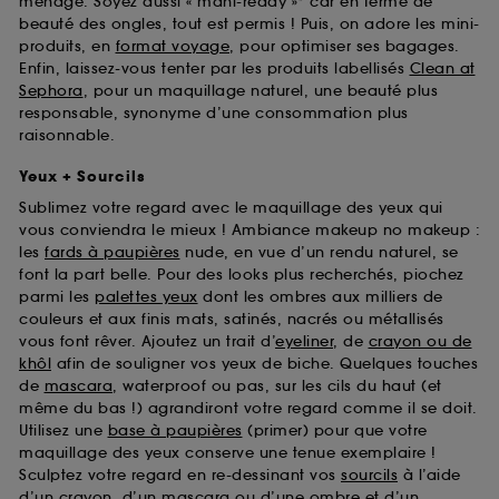
ménage. Soyez aussi « mani-ready »* car en terme de
beauté des ongles, tout est permis ! Puis, on adore les mini-
produits, en
format voyage
, pour optimiser ses bagages.
Enfin, laissez-vous tenter par les produits labellisés
Clean at
Sephora
, pour un maquillage naturel, une beauté plus
responsable, synonyme d’une consommation plus
raisonnable.
Yeux + Sourcils
Sublimez votre regard avec le maquillage des yeux qui
vous conviendra le mieux ! Ambiance makeup no makeup :
les
fards à paupières
nude, en vue d’un rendu naturel, se
font la part belle. Pour des looks plus recherchés, piochez
parmi les
palettes yeux
dont les ombres aux milliers de
couleurs et aux finis mats, satinés, nacrés ou métallisés
vous font rêver. Ajoutez un trait d’
eyeliner
, de
crayon ou de
khôl
afin de souligner vos yeux de biche. Quelques touches
de
mascara
, waterproof ou pas, sur les cils du haut (et
même du bas !) agrandiront votre regard comme il se doit.
Utilisez une
base à paupières
(primer) pour que votre
maquillage des yeux conserve une tenue exemplaire !
Sculptez votre regard en re-dessinant vos
sourcils
à l’aide
d’un crayon, d’un mascara ou d’une ombre et d’un