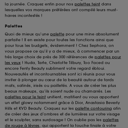
la journée. Craquez enfin pour nos
palettes teint
dans
lesquelles vos marques préférées ont compilé leurs must-
haves incontestés !
Palettes
Quoi de mieux qu’une
palette
pour une mine absolument
parfaite ! Il en existe pour toutes les fonctions ainsi que
pour tous les budgets, évidemment ! Chez Sephora, on
vous propose ce qu’il y a de mieux, à commencer par un
très large choix de près de 300 références de
palettes pour
les yeux
! Huda, Tarte, Charlotte Tilbury, Too Faced ou
encore Fenty Beauty subliment votre regard ébloui.
Nouveautés et incontournables sont ici réunis pour vous
inviter à plonger au cœur de la beauté autour de fards
mats, satinés, irisés ou pailletés. A vous de créer les plus
beaux makeups, qu’ils soient nude ou chamarrés. Les
palettes pour le teint
unifient, matifient ou vous apportent
un effet glowy notamment grâce à Dior, Anastasia Beverly
Hills et KVD Beauty. Craquez sur les
palette contouring
afin
de créer des jeux d’ombres et de lumières sur votre visage
et le sculpter, sans surdosage ! On oublie pas les
palettes
de rouge à lèvres
, qui apportent la touche finale à votre