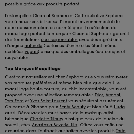
possible grâce aux produits portant
l’estampille « Clean at Sephora ». Cette initiative Sephora
vise à nous sensibiliser sur l’impact environnemental de
notre consommation en cosmétiques. La sélection de
maquillage portant la marque « Clean at Sephora » garantit
des formulations
éco-responsables
avec des ingrédients
d’origine
naturelle
(certaines d’entre elles étant même
certifiées
vegan
) ainsi que des emballages éco-conçus et
recyclables.
Top Marques Maquillage
C’est tout naturellement chez Sephora que vous retrouverez
vos marques préférées et même bien plus que cela ! Le
maquillage haute-couture, au chic incontestable, vous est
proposé avec une sélection remarquable :
Dior
,
Armani
,
Tom Ford
et
Yves Saint Laurent
vous séduiront assurément.
On pense à Rihanna pour
Fenty Beauty
et bien sûr à
Huda
aussi. Découvrez les must-haves de la makeup-artist
britannique
Charlotte Tilbury
ainsi que ceux de la reine du
sourcil, chez
Anastasia Beverly Hills
. Offrez-vous enfin une
excursion dans l’outback australien avec les produits
Tarte