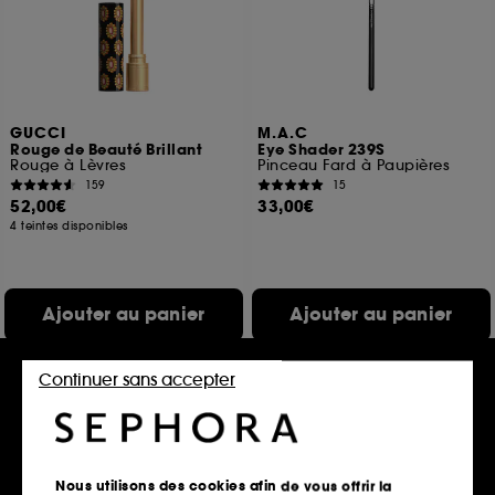
GUCCI
M.A.C
Rouge de Beauté Brillant
Eye Shader 239S
Rouge à Lèvres
Pinceau Fard à Paupières
159
15
52,00€
33,00€
4 teintes disponibles
Ajouter au panier
Ajouter au panier
Continuer sans accepter
Nous utilisons des cookies afin de vous offrir la