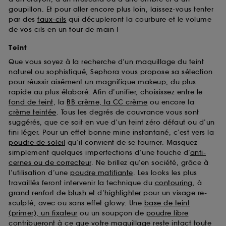
goupillon. Et pour aller encore plus loin, laissez-vous tenter
par des
faux-cils
qui décupleront la courbure et le volume
de vos cils en un tour de main !
Teint
Que vous soyez à la recherche d'un maquillage du teint
naturel ou sophistiqué, Sephora vous propose sa sélection
pour réussir aisément un magnifique makeup, du plus
rapide au plus élaboré. Afin d’unifier, choisissez entre le
fond de teint
, la
BB crème, la CC crème
ou encore la
crème teintée
. Tous les degrés de couvrance vous sont
suggérés, que ce soit en vue d’un teint zéro défaut ou d’un
fini léger. Pour un effet bonne mine instantané, c’est vers la
poudre de soleil
qu’il convient de se tourner. Masquez
simplement quelques imperfections d’une touche d’
anti-
cernes ou de correcteur
. Ne brillez qu’en société, grâce à
l’utilisation d’une
poudre matifiante
. Les looks les plus
travaillés feront intervenir la technique du
contouring
, à
grand renfort de
blush
et d’
highlighter
pour un visage re-
sculpté, avec ou sans effet glowy. Une
base de teint
(primer), un fixateur
ou un soupçon de
poudre libre
contribueront à ce que votre maquillage reste intact toute