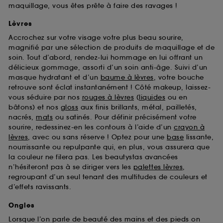
maquillage, vous êtes prête à faire des ravages !
Lèvres
Accrochez sur votre visage votre plus beau sourire,
magnifié par une sélection de produits de maquillage et de
soin. Tout d’abord, rendez-lui hommage en lui offrant un
délicieux gommage, assorti d’un soin anti-âge. Suivi d’un
masque hydratant et d’un
baume à lèvres
, votre bouche
retrouve sont éclat instantanément ! Côté makeup, laissez-
vous séduire par nos
rouges à lèvres
(
liquides
ou en
bâtons) et nos
gloss
aux finis brillants, métal, pailletés,
nacrés,
mats
ou satinés. Pour définir précisément votre
sourire, redessinez-en les contours à l’aide d’un
crayon à
lèvres
, avec ou sans réserve ! Optez pour une
base
lissante,
nourrissante ou repulpante qui, en plus, vous assurera que
la couleur ne filera pas. Les beautystas avancées
n’hésiteront pas à se diriger vers les
palettes lèvres
,
regroupant d’un seul tenant des multitudes de couleurs et
d’effets ravissants.
Ongles
Lorsque l’on parle de beauté des mains et des pieds on