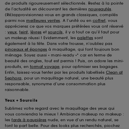
de produits rigoureusement sélectionnés. Restez à la pointe
de l’actualité en découvrant les dernières
nouveautés
.
(Ré)approvisionnez-vous en grands classiques, compilés
parmi nos
meilleures ventes
. A l’unité ou en
coffret
, vous
apprécierez ce que vos marques préférées vous ont réservé
:
yeux
,
teint
,
lèvres
et
sourcils
, il y a tout ce qu’il faut pour
un makeup réussi ! Evidemment, les
palettes
sont
également à la fête. Dans votre trousse, n’oubliez pas
pinceaux et éponges
à maquillage, qui font toujours bon
ménage. Soyez aussi « mani-ready »* car en terme de
beauté des ongles, tout est permis ! Puis, on adore les mini-
produits, en
format voyage
, pour optimiser ses bagages.
Enfin, laissez-vous tenter par les produits labellisés
Clean at
Sephora
, pour un maquillage naturel, une beauté plus
responsable, synonyme d’une consommation plus
raisonnable.
Yeux + Sourcils
Sublimez votre regard avec le maquillage des yeux qui
vous conviendra le mieux ! Ambiance makeup no makeup :
les
fards à paupières
nude, en vue d’un rendu naturel, se
font la part belle. Pour des looks plus recherchés, piochez