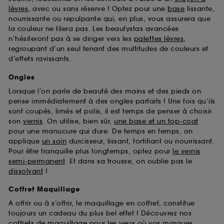
Sephora pourra associer les informations de
lèvres
, avec ou sans réserve ! Optez pour une
base
lissante,
navigation collectées par ces Cookies, pour les
nourrissante ou repulpante qui, en plus, vous assurera que
finalités acceptées, avec les données personnelles
la couleur ne filera pas. Les beautystas avancées
collectées ou générées lors de votre activité en ligne
n’hésiteront pas à se diriger vers les
palettes lèvres
,
ou en magasin. Pour refuser tous les cookies, cliques
regroupant d’un seul tenant des multitudes de couleurs et
sur "continuer sans accepter". Voous pouvez à tout
d’effets ravissants.
moment choisir de retirer votrte consentement. Si vous
souhaitez obtenir plus d'information sur les cookies
Ongles
utilisés,
cliquez
ici
.
Lorsque l’on parle de beauté des mains et des pieds on
pense immédiatement à des ongles parfaits ! Une fois qu’ils
sont coupés, limés et polis, il est temps de penser à choisir
son
vernis
. On utilise, bien sûr,
une base et un top-coat
pour une manucure qui dure. De temps en temps, on
applique
un soin
durcisseur, lissant, fortifiant ou nourrissant.
Pour être tranquille plus longtemps, optez pour
le vernis
semi-permanent
. Et dans sa trousse, on oublie pas le
dissolvant
!
Coffret Maquillage
A offrir ou à s’offrir, le maquillage en coffret, constitue
toujours un cadeau du plus bel effet ! Découvrez nos
coffrets de maquillage pour les yeux
où vos marques