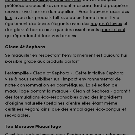
préférées associent savamment mascara, fard à paupières,
crayon, eye-liner ou démaquillant. Vous trouverez aussi des
kits
, avec des produits full-size ou en format mini. Il y a
également des écrins élégants avec des
rouges à lèvres
et
des gloss à foison ainsi que des assortiments
pour le teint
,
qui répondront à tous vos besoins.
Clean At Sephora
Se maquiller en respectant l’environnement est aujourd’hui
possible grâce aux produits portant
l’estampille « Clean at Sephora ». Cette initiative Sephora
vise à nous sensibiliser sur l’impact environnemental de
notre consommation en cosmétiques. La sélection de
maquillage portant la marque « Clean at Sephora » garantit
des formulations
éco-responsables
avec des ingrédients
d’origine
naturelle
(certaines d’entre elles étant même
certifiées
vegan
) ainsi que des emballages éco-conçus et
recyclables.
Top Marques Maquillage
C’est tout naturellement chez Sephora que vous retrouverez