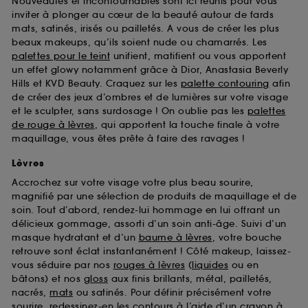
Nouveautés et incontournables sont ici réunis pour vous
d’en améliorer la performance.
inviter à plonger au cœur de la beauté autour de fards
mats, satinés, irisés ou pailletés. A vous de créer les plus
Cookies de sécurisation des paiements en ligne :
beaux makeups, qu’ils soient nude ou chamarrés. Les
ils nous permettent de lutter notamment contre les
fraudes aux moyens de paiement et les
palettes pour le teint
unifient, matifient ou vous apportent
usurpations d’identité.
un effet glowy notamment grâce à Dior, Anastasia Beverly
Hills et KVD Beauty. Craquez sur les
palette contouring
afin
Cookies fonctionnels :
il s’agit de cookies
de créer des jeux d’ombres et de lumières sur votre visage
permettant l’affichage et/ou la fourniture de
et le sculpter, sans surdosage ! On oublie pas les
palettes
certaines fonctionnalités du site, tel que les
de rouge à lèvres
, qui apportent la touche finale à votre
cookies d’authentification qui sont utilisés afin de
maquillage, vous êtes prête à faire des ravages !
vous faire bénéficier de l’authentification
prolongée vous permettant d’accéder à votre
Lèvres
compte lors de votre prochaine visite sur le site
Accrochez sur votre visage votre plus beau sourire,
sans saisir à nouveau votre identifiant et mot de
magnifié par une sélection de produits de maquillage et de
passe.
soin. Tout d’abord, rendez-lui hommage en lui offrant un
délicieux gommage, assorti d’un soin anti-âge. Suivi d’un
masque hydratant et d’un
baume à lèvres
, votre bouche
A l'exception des cookies techniques, le dépôt et la
retrouve sont éclat instantanément ! Côté makeup, laissez-
lecture de ces traceurs requiert votre accord. Vous
vous séduire par nos
rouges à lèvres
(
liquides
ou en
pouvez personnaliser vos choix concernant le dépôt
bâtons) et nos
gloss
aux finis brillants, métal, pailletés,
de ces cookies grâce au bouton "personnaliser mes
nacrés,
mats
ou satinés. Pour définir précisément votre
choix" ci-dessous ou décider de "tout accepter".
sourire, redessinez-en les contours à l’aide d’un
crayon à