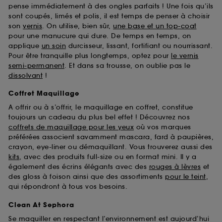
pense immédiatement à des ongles parfaits ! Une fois qu’ils
sont coupés, limés et polis, il est temps de penser à choisir
son
vernis
. On utilise, bien sûr,
une base et un top-coat
pour une manucure qui dure. De temps en temps, on
applique
un soin
durcisseur, lissant, fortifiant ou nourrissant.
Pour être tranquille plus longtemps, optez pour
le vernis
semi-permanent
. Et dans sa trousse, on oublie pas le
dissolvant
!
Coffret Maquillage
A offrir ou à s’offrir, le maquillage en coffret, constitue
toujours un cadeau du plus bel effet ! Découvrez nos
coffrets de maquillage pour les yeux
où vos marques
préférées associent savamment mascara, fard à paupières,
crayon, eye-liner ou démaquillant. Vous trouverez aussi des
kits
, avec des produits full-size ou en format mini. Il y a
également des écrins élégants avec des
rouges à lèvres
et
des gloss à foison ainsi que des assortiments
pour le teint
,
qui répondront à tous vos besoins.
Clean At Sephora
Se maquiller en respectant l’environnement est aujourd’hui