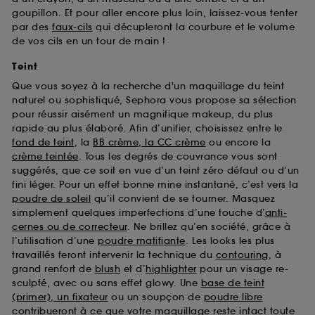
goupillon. Et pour aller encore plus loin, laissez-vous tenter
par des
faux-cils
qui décupleront la courbure et le volume
de vos cils en un tour de main !
Teint
Que vous soyez à la recherche d'un maquillage du teint
naturel ou sophistiqué, Sephora vous propose sa sélection
pour réussir aisément un magnifique makeup, du plus
rapide au plus élaboré. Afin d’unifier, choisissez entre le
fond de teint
, la
BB crème, la CC crème
ou encore la
crème teintée
. Tous les degrés de couvrance vous sont
suggérés, que ce soit en vue d’un teint zéro défaut ou d’un
fini léger. Pour un effet bonne mine instantané, c’est vers la
poudre de soleil
qu’il convient de se tourner. Masquez
simplement quelques imperfections d’une touche d’
anti-
cernes ou de correcteur
. Ne brillez qu’en société, grâce à
l’utilisation d’une
poudre matifiante
. Les looks les plus
travaillés feront intervenir la technique du
contouring
, à
grand renfort de
blush
et d’
highlighter
pour un visage re-
sculpté, avec ou sans effet glowy. Une
base de teint
(primer), un fixateur
ou un soupçon de
poudre libre
contribueront à ce que votre maquillage reste intact toute