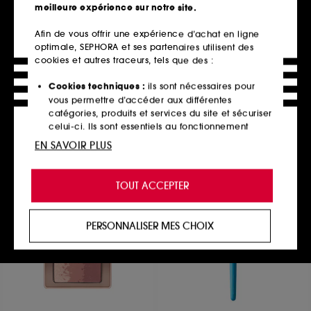
meilleure expérience sur notre site.
Afin de vous offrir une expérience d’achat en ligne
optimale, SEPHORA et ses partenaires utilisent des
BENEFIT COSMETICS
SEPHORA COLLECTION
Moone WANDERful World
GLEAM & BLUSH DUO*
cookies et autres traceurs, tels que des :
Blush poudre
Duo joues blush & highlighter liquides
19,99€
167
Cookies techniques :
ils sont nécessaires pour
39,90€
vous permettre d’accéder aux différentes
catégories, produits et services du site et sécuriser
celui-ci. Ils sont essentiels au fonctionnement
technique du site et ne peuvent être désactivés.
EN SAVOIR PLUS
Ajouter au panier
Ajouter au panier
Cookies de personnalisation :
ils nous permettent
de vous offrir une expérience enrichie et
TOUT ACCEPTER
personnalisée en vous recommandant des
produits, des services et des contenus qui
répondent au mieux à vos préférences, et de vous
PERSONNALISER MES CHOIX
proposer des offres promotionnelles adaptées à
votre profil.
Cookies réseaux sociaux et publicité :
ils sont
utilisés pour vous présenter du contenu susceptible
de vous plaire via des publicités, y compris sur des
sites tiers et sur les réseaux sociaux, sur la base