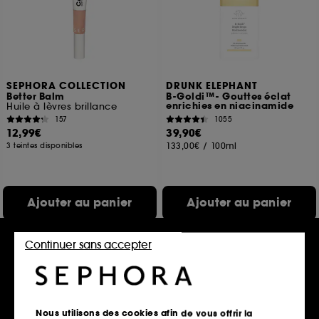
SEPHORA COLLECTION
DRUNK ELEPHANT
Better Balm
B-Goldi™- Gouttes éclat
enrichies en niacinamide
Huile à lèvres brillance
157
1055
12,99€
39,90€
133,00€
/
100ml
3 teintes disponibles
Ajouter au panier
Ajouter au panier
Continuer sans accepter
Exclu
Nous utilisons des cookies afin de vous offrir la