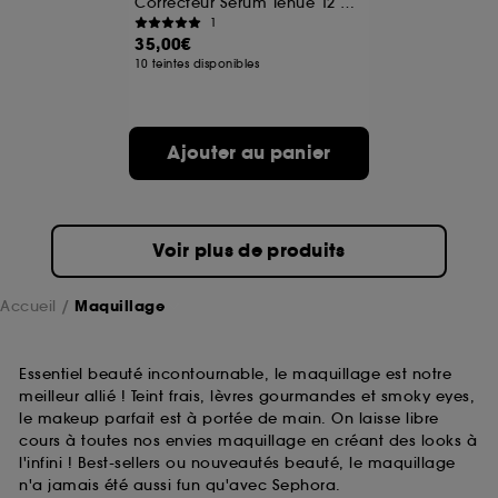
Correcteur Sérum Tenue 12 heures
1
35,00€
A l'exception des cookies techniques, le dépôt et la
10 teintes disponibles
lecture de ces traceurs requiert votre accord. Vous
pouvez personnaliser vos choix concernant le dépôt
de ces cookies grâce au bouton "personnaliser mes
choix" ci-dessous ou décider de "tout accepter".
Ajouter au panier
Sephora pourra associer les informations de
navigation collectées par ces Cookies, pour les
finalités acceptées, avec les données personnelles
collectées ou générées lors de votre activité en ligne
ou en magasin. Pour refuser tous les cookies, cliques
Voir plus de produits
sur "continuer sans accepter". Voous pouvez à tout
moment choisir de retirer votrte consentement. Si vous
souhaitez obtenir plus d'information sur les cookies
Accueil
Maquillage
utilisés,
cliquez
ici
.
Essentiel beauté incontournable, le maquillage est notre
meilleur allié ! Teint frais, lèvres gourmandes et smoky eyes,
le makeup parfait est à portée de main. On laisse libre
cours à toutes nos envies maquillage en créant des looks à
l'infini ! Best-sellers ou nouveautés beauté, le maquillage
n'a jamais été aussi fun qu'avec Sephora.