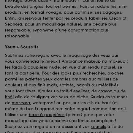
ménage. Soyez aussi « mani-ready »* car en terme de
beauté des ongles, tout est permis ! Puis, on adore les mini-
produits, en
format voyage
, pour optimiser ses bagages.
Enfin, laissez-vous tenter par les produits labellisés
Clean at
Sephora
, pour un maquillage naturel, une beauté plus
responsable, synonyme d’une consommation plus
raisonnable.
Yeux + Sourcils
Sublimez votre regard avec le maquillage des yeux qui
vous conviendra le mieux ! Ambiance makeup no makeup :
les
fards à paupières
nude, en vue d’un rendu naturel, se
font la part belle. Pour des looks plus recherchés, piochez
parmi les
palettes yeux
dont les ombres aux milliers de
couleurs et aux finis mats, satinés, nacrés ou métallisés
vous font rêver. Ajoutez un trait d’
eyeliner
, de
crayon ou de
khôl
afin de souligner vos yeux de biche. Quelques touches
de
mascara
, waterproof ou pas, sur les cils du haut (et
même du bas !) agrandiront votre regard comme il se doit.
Utilisez une
base à paupières
(primer) pour que votre
maquillage des yeux conserve une tenue exemplaire !
Sculptez votre regard en re-dessinant vos
sourcils
à l’aide
d’un crayon, d’un mascara ou d’une ombre et d’un