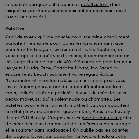
la journée. Craquez enfin pour nos
palettes teint
dans
lesquelles vos marques préférées ont compilé leurs must-
haves incontestés !
Palettes
Quoi de mieux qu’une
palette
pour une mine absolument
parfaite ! Il en existe pour toutes les fonctions ainsi que
pour tous les budgets, évidemment ! Chez Sephora, on
vous propose ce qu’il y a de mieux, à commencer par un
très large choix de près de 300 références de
palettes pour
les yeux
! Huda, Tarte, Charlotte Tilbury, Too Faced ou
encore Fenty Beauty subliment votre regard ébloui.
Nouveautés et incontournables sont ici réunis pour vous
inviter à plonger au cœur de la beauté autour de fards
mats, satinés, irisés ou pailletés. A vous de créer les plus
beaux makeups, qu’ils soient nude ou chamarrés. Les
palettes pour le teint
unifient, matifient ou vous apportent
un effet glowy notamment grâce à Dior, Anastasia Beverly
Hills et KVD Beauty. Craquez sur les
palette contouring
afin
de créer des jeux d’ombres et de lumières sur votre visage
et le sculpter, sans surdosage ! On oublie pas les
palettes
de rouge à lèvres
, qui apportent la touche finale à votre