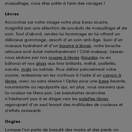
maquillage, vous êtes prête à faire des ravages !
Lèvres
Accrochez sur votre visage votre plus beau sourire,
magnifié par une sélection de produits de maquillage et de
soin. Tout d’abord, rendez-lui hommage en lui offrant un
délicieux gommage, assorti d’un soin anti-âge. Suivi d’un
masque hydratant et d’un
baume à lèvres
, votre bouche
retrouve sont éclat instantanément ! Côté makeup, laissez-
vous séduire par nos
rouges à lèvres
(
liquides
ou en
bâtons) et nos
gloss
aux finis brillants, métal, pailletés,
nacrés,
mats
ou satinés. Pour définir précisément votre
sourire, redessinez-en les contours à l’aide d’un
crayon à
lèvres
, avec ou sans réserve ! Optez pour une
base
lissante,
nourrissante ou repulpante qui, en plus, vous assurera que
la couleur ne filera pas. Les beautystas avancées
n’hésiteront pas à se diriger vers les
palettes lèvres
,
regroupant d’un seul tenant des multitudes de couleurs et
d’effets ravissants.
Ongles
Lorsque l’on parle de beauté des mains et des pieds on