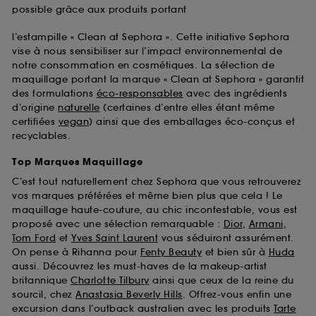
possible grâce aux produits portant
l’estampille « Clean at Sephora ». Cette initiative Sephora
vise à nous sensibiliser sur l’impact environnemental de
notre consommation en cosmétiques. La sélection de
maquillage portant la marque « Clean at Sephora » garantit
des formulations
éco-responsables
avec des ingrédients
d’origine
naturelle
(certaines d’entre elles étant même
certifiées
vegan
) ainsi que des emballages éco-conçus et
recyclables.
Top Marques Maquillage
C’est tout naturellement chez Sephora que vous retrouverez
vos marques préférées et même bien plus que cela ! Le
maquillage haute-couture, au chic incontestable, vous est
proposé avec une sélection remarquable :
Dior
,
Armani
,
Tom Ford
et
Yves Saint Laurent
vous séduiront assurément.
On pense à Rihanna pour
Fenty Beauty
et bien sûr à
Huda
aussi. Découvrez les must-haves de la makeup-artist
britannique
Charlotte Tilbury
ainsi que ceux de la reine du
sourcil, chez
Anastasia Beverly Hills
. Offrez-vous enfin une
excursion dans l’outback australien avec les produits
Tarte