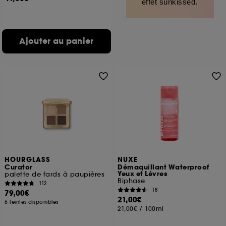
effet sunkissed.
Ajouter au panier
HOURGLASS
NUXE
Curator
Démaquillant Waterproof
Yeux et Lèvres
palette de fards à paupières
Biphase
112
18
79,00€
21,00€
6 teintes disponibles
21,00€
/
100ml