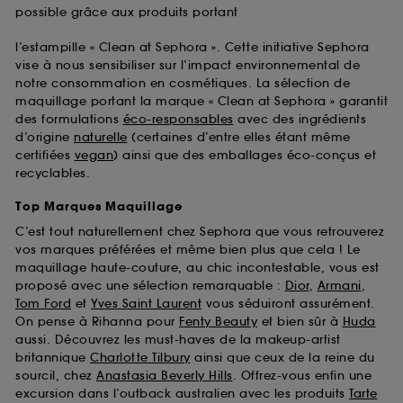
possible grâce aux produits portant
l’estampille « Clean at Sephora ». Cette initiative Sephora
vise à nous sensibiliser sur l’impact environnemental de
notre consommation en cosmétiques. La sélection de
maquillage portant la marque « Clean at Sephora » garantit
des formulations
éco-responsables
avec des ingrédients
d’origine
naturelle
(certaines d’entre elles étant même
certifiées
vegan
) ainsi que des emballages éco-conçus et
recyclables.
Top Marques Maquillage
C’est tout naturellement chez Sephora que vous retrouverez
vos marques préférées et même bien plus que cela ! Le
maquillage haute-couture, au chic incontestable, vous est
proposé avec une sélection remarquable :
Dior
,
Armani
,
Tom Ford
et
Yves Saint Laurent
vous séduiront assurément.
On pense à Rihanna pour
Fenty Beauty
et bien sûr à
Huda
aussi. Découvrez les must-haves de la makeup-artist
britannique
Charlotte Tilbury
ainsi que ceux de la reine du
sourcil, chez
Anastasia Beverly Hills
. Offrez-vous enfin une
excursion dans l’outback australien avec les produits
Tarte