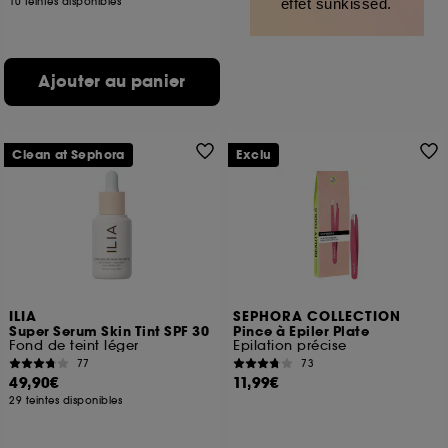
10 teintes disponibles
effet sunkissed.
Ajouter au panier
Clean at Sephora
Exclu
ILIA
SEPHORA COLLECTION
Super Serum Skin Tint SPF 30
Pince à Epiler Plate
Fond de teint léger
Epilation précise
77
73
49,90€
11,99€
29 teintes disponibles