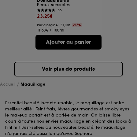
Démaquillante
Peaux sensibles
55
A l'exception des cookies techniques, le dépôt et la
23,25€
lecture de ces traceurs requiert votre accord. Vous
pouvez personnaliser vos choix concernant le dépôt
Prix d'origine : 31,00€
-25%
11,63€
/
100ml
de ces cookies grâce au bouton "personnaliser mes
choix" ci-dessous ou décider de "tout accepter".
Ajouter au panier
Sephora pourra associer les informations de
navigation collectées par ces Cookies, pour les
finalités acceptées, avec les données personnelles
collectées ou générées lors de votre activité en ligne
ou en magasin. Pour refuser tous les cookies, cliques
Voir plus de produits
sur "continuer sans accepter". Voous pouvez à tout
moment choisir de retirer votrte consentement. Si vous
souhaitez obtenir plus d'information sur les cookies
Accueil
Maquillage
utilisés,
cliquez
ici
.
Essentiel beauté incontournable, le maquillage est notre
meilleur allié ! Teint frais, lèvres gourmandes et smoky eyes,
le makeup parfait est à portée de main. On laisse libre
cours à toutes nos envies maquillage en créant des looks à
l'infini ! Best-sellers ou nouveautés beauté, le maquillage
n'a jamais été aussi fun qu'avec Sephora.