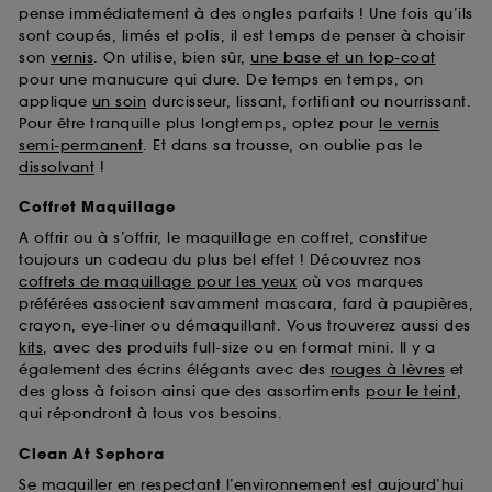
pense immédiatement à des ongles parfaits ! Une fois qu’ils
sont coupés, limés et polis, il est temps de penser à choisir
son
vernis
. On utilise, bien sûr,
une base et un top-coat
pour une manucure qui dure. De temps en temps, on
applique
un soin
durcisseur, lissant, fortifiant ou nourrissant.
Pour être tranquille plus longtemps, optez pour
le vernis
semi-permanent
. Et dans sa trousse, on oublie pas le
dissolvant
!
Coffret Maquillage
A offrir ou à s’offrir, le maquillage en coffret, constitue
toujours un cadeau du plus bel effet ! Découvrez nos
coffrets de maquillage pour les yeux
où vos marques
préférées associent savamment mascara, fard à paupières,
crayon, eye-liner ou démaquillant. Vous trouverez aussi des
kits
, avec des produits full-size ou en format mini. Il y a
également des écrins élégants avec des
rouges à lèvres
et
des gloss à foison ainsi que des assortiments
pour le teint
,
qui répondront à tous vos besoins.
Clean At Sephora
Se maquiller en respectant l’environnement est aujourd’hui