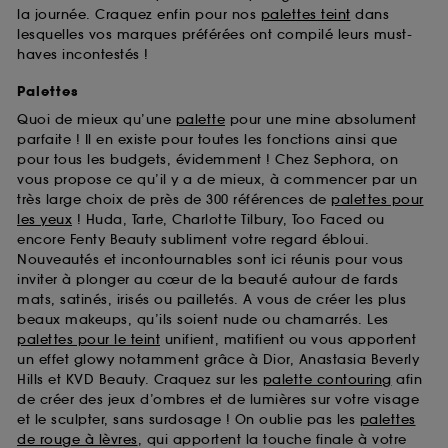
la journée. Craquez enfin pour nos
palettes teint
dans
lesquelles vos marques préférées ont compilé leurs must-
haves incontestés !
Palettes
Quoi de mieux qu’une
palette
pour une mine absolument
parfaite ! Il en existe pour toutes les fonctions ainsi que
pour tous les budgets, évidemment ! Chez Sephora, on
vous propose ce qu’il y a de mieux, à commencer par un
très large choix de près de 300 références de
palettes pour
les yeux
! Huda, Tarte, Charlotte Tilbury, Too Faced ou
encore Fenty Beauty subliment votre regard ébloui.
Nouveautés et incontournables sont ici réunis pour vous
inviter à plonger au cœur de la beauté autour de fards
mats, satinés, irisés ou pailletés. A vous de créer les plus
beaux makeups, qu’ils soient nude ou chamarrés. Les
palettes pour le teint
unifient, matifient ou vous apportent
un effet glowy notamment grâce à Dior, Anastasia Beverly
Hills et KVD Beauty. Craquez sur les
palette contouring
afin
de créer des jeux d’ombres et de lumières sur votre visage
et le sculpter, sans surdosage ! On oublie pas les
palettes
de rouge à lèvres
, qui apportent la touche finale à votre