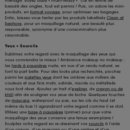
ménage. Soyez aussi « mani-ready »* car en terme de
beauté des ongles, tout est permis ! Puis, on adore les mini-
produits, en
format voyage
, pour optimiser ses bagages.
Enfin, laissez-vous tenter par les produits labellisés
Clean at
Sephora
, pour un maquillage naturel, une beauté plus
responsable, synonyme d’une consommation plus
raisonnable.
Yeux + Sourcils
Sublimez votre regard avec le maquillage des yeux qui
vous conviendra le mieux ! Ambiance makeup no makeup :
les
fards à paupières
nude, en vue d’un rendu naturel, se
font la part belle. Pour des looks plus recherchés, piochez
parmi les
palettes yeux
dont les ombres aux milliers de
couleurs et aux finis mats, satinés, nacrés ou métallisés
vous font rêver. Ajoutez un trait d’
eyeliner
, de
crayon ou de
khôl
afin de souligner vos yeux de biche. Quelques touches
de
mascara
, waterproof ou pas, sur les cils du haut (et
même du bas !) agrandiront votre regard comme il se doit.
Utilisez une
base à paupières
(primer) pour que votre
maquillage des yeux conserve une tenue exemplaire !
Sculptez votre regard en re-dessinant vos
sourcils
à l’aide
d’un crayon, d’un mascara ou d’une ombre et d’un