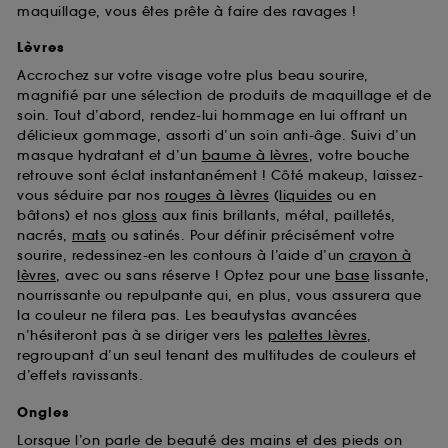
maquillage, vous êtes prête à faire des ravages !
Lèvres
Accrochez sur votre visage votre plus beau sourire,
magnifié par une sélection de produits de maquillage et de
soin. Tout d’abord, rendez-lui hommage en lui offrant un
délicieux gommage, assorti d’un soin anti-âge. Suivi d’un
masque hydratant et d’un
baume à lèvres
, votre bouche
retrouve sont éclat instantanément ! Côté makeup, laissez-
vous séduire par nos
rouges à lèvres
(
liquides
ou en
bâtons) et nos
gloss
aux finis brillants, métal, pailletés,
nacrés,
mats
ou satinés. Pour définir précisément votre
sourire, redessinez-en les contours à l’aide d’un
crayon à
lèvres
, avec ou sans réserve ! Optez pour une
base
lissante,
nourrissante ou repulpante qui, en plus, vous assurera que
la couleur ne filera pas. Les beautystas avancées
n’hésiteront pas à se diriger vers les
palettes lèvres
,
regroupant d’un seul tenant des multitudes de couleurs et
d’effets ravissants.
Ongles
Lorsque l’on parle de beauté des mains et des pieds on