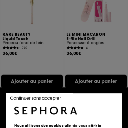
RARE BEAUTY
LE MINI MACARON
Liquid Touch
E-file Nail Drill
Pinceau fond de teint
Ponceuse à ongles
702
4
36,00€
36,00€
Ajouter au panier
Ajouter au panier
Continuer sans accepter
Exclu
Nous utilisons des cookies afin de vous offrir la