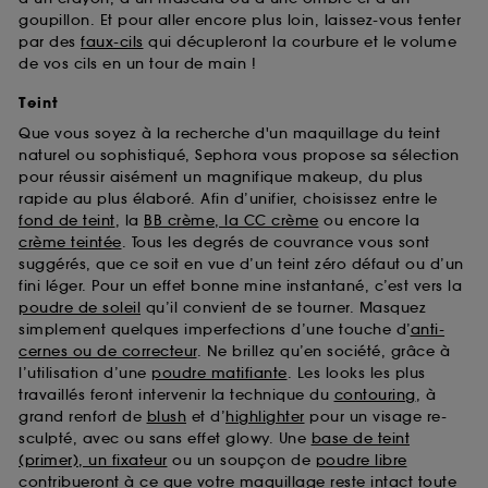
goupillon. Et pour aller encore plus loin, laissez-vous tenter
par des
faux-cils
qui décupleront la courbure et le volume
de vos cils en un tour de main !
Teint
Que vous soyez à la recherche d'un maquillage du teint
naturel ou sophistiqué, Sephora vous propose sa sélection
pour réussir aisément un magnifique makeup, du plus
rapide au plus élaboré. Afin d’unifier, choisissez entre le
fond de teint
, la
BB crème, la CC crème
ou encore la
crème teintée
. Tous les degrés de couvrance vous sont
suggérés, que ce soit en vue d’un teint zéro défaut ou d’un
fini léger. Pour un effet bonne mine instantané, c’est vers la
poudre de soleil
qu’il convient de se tourner. Masquez
simplement quelques imperfections d’une touche d’
anti-
cernes ou de correcteur
. Ne brillez qu’en société, grâce à
l’utilisation d’une
poudre matifiante
. Les looks les plus
travaillés feront intervenir la technique du
contouring
, à
grand renfort de
blush
et d’
highlighter
pour un visage re-
sculpté, avec ou sans effet glowy. Une
base de teint
(primer), un fixateur
ou un soupçon de
poudre libre
contribueront à ce que votre maquillage reste intact toute