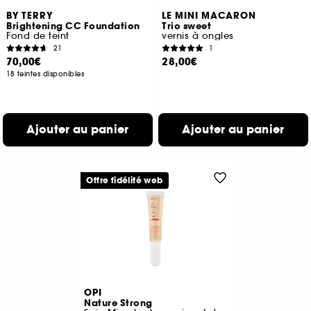
BY TERRY
LE MINI MACARON
Brightening CC Foundation
Trio sweet
Fond de teint
vernis à ongles
21
1
70,00€
28,00€
18 teintes disponibles
Ajouter au panier
Ajouter au panier
Offre fidélité web
OPI
Nature Strong