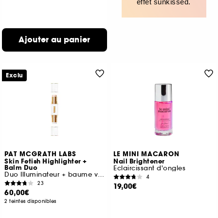
effet sunkissed.
Ajouter au panier
Exclu
PAT MCGRATH LABS
LE MINI MACARON
Skin Fetish Highlighter +
Nail Brightener
Balm Duo
Eclaircissant d'ongles
Duo Illuminateur + baume visage
4
23
19,00€
60,00€
2 teintes disponibles