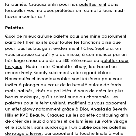
la journée. Craquez enfin pour nos
palettes teint
dans
lesquelles vos marques préférées ont compilé leurs must-
haves incontestés !
Palettes
Quoi de mieux qu’une
palette
pour une mine absolument
parfaite ! Il en existe pour toutes les fonctions ainsi que
pour tous les budgets, évidemment ! Chez Sephora, on
vous propose ce qu’il y a de mieux, à commencer par un
très large choix de près de 300 références de
palettes pour
les yeux
! Huda, Tarte, Charlotte Tilbury, Too Faced ou
encore Fenty Beauty subliment votre regard ébloui.
Nouveautés et incontournables sont ici réunis pour vous
inviter à plonger au cœur de la beauté autour de fards
mats, satinés, irisés ou pailletés. A vous de créer les plus
beaux makeups, qu’ils soient nude ou chamarrés. Les
palettes pour le teint
unifient, matifient ou vous apportent
un effet glowy notamment grâce à Dior, Anastasia Beverly
Hills et KVD Beauty. Craquez sur les
palette contouring
afin
de créer des jeux d’ombres et de lumières sur votre visage
et le sculpter, sans surdosage ! On oublie pas les
palettes
de rouge à lèvres
, qui apportent la touche finale à votre