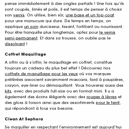
pense immédiatement à des ongles parfaits ! Une fois qu’ils
sont coupés, limés et polis, il est temps de penser à choisir
son
vernis
. On utilise, bien sûr,
une base et un top-coat
pour une manucure qui dure. De temps en temps, on
applique
un soin
durcisseur, lissant, fortifiant ou nourrissant.
Pour être tranquille plus longtemps, optez pour
le vernis
semi-permanent
. Et dans sa trousse, on oublie pas le
dissolvant
!
Coffret Maquillage
A offrir ou à s’offrir, le maquillage en coffret, constitue
toujours un cadeau du plus bel effet ! Découvrez nos
coffrets de maquillage pour les yeux
où vos marques
préférées associent savamment mascara, fard à paupières,
crayon, eye-liner ou démaquillant. Vous trouverez aussi des
kits
, avec des produits full-size ou en format mini. Il y a
également des écrins élégants avec des
rouges à lèvres
et
des gloss à foison ainsi que des assortiments
pour le teint
,
qui répondront à tous vos besoins.
Clean At Sephora
Se maquiller en respectant l’environnement est aujourd’hui