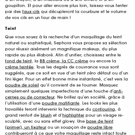
goupillon. Et pour aller encore plus loin, laissez-vous tenter
par des
faux-cils
qui décupleront la courbure et le volume
de vos cils en un tour de main !
Teint
Que vous soyez à la recherche d'un maquillage du teint
naturel ou sophistiqué, Sephora vous propose sa sélection
pour réussir aisément un magnifique makeup, du plus
rapide au plus élaboré. Afin d’unifier, choisissez entre le
fond de teint
, la
BB crème, la CC crème
ou encore la
crème teintée
. Tous les degrés de couvrance vous sont
suggérés, que ce soit en vue d’un teint zéro défaut ou d’un
fini léger. Pour un effet bonne mine instantané, c’est vers la
poudre de soleil
qu’il convient de se tourner. Masquez
simplement quelques imperfections d’une touche d’
anti-
cernes ou de correcteur
. Ne brillez qu’en société, grâce à
l’utilisation d’une
poudre matifiante
. Les looks les plus
travaillés feront intervenir la technique du
contouring
, à
grand renfort de
blush
et d’
highlighter
pour un visage re-
sculpté, avec ou sans effet glowy. Une
base de teint
(primer), un fixateur
ou un soupçon de
poudre libre
contribueront à ce que votre maquillage reste intact toute