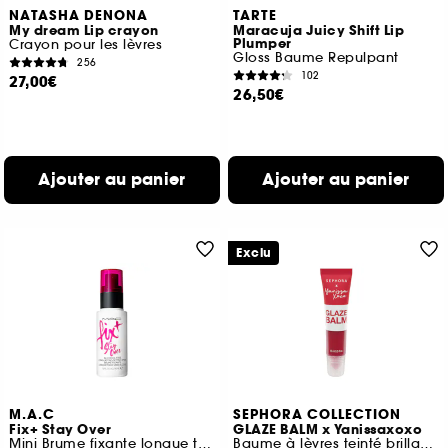
NATASHA DENONA
TARTE
My dream Lip crayon
Maracuja Juicy Shift Lip
Plumper
Crayon pour les lèvres
Gloss Baume Repulpant
256
102
27,00€
26,50€
Ajouter au panier
Ajouter au panier
Exclu
M.A.C
SEPHORA COLLECTION
Fix+ Stay Over
GLAZE BALM x Yanissaxoxo
Mini Brume fixante longue tenue sans alcool
Baume à lèvres teinté brillance glossy