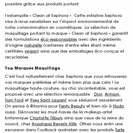
possible grâce aux produits portant
l’estampille « Clean at Sephora ». Cette initiative Sephora
vise à nous sensibiliser sur l’impact environnemental de
notre consommation en cosmétiques. La sélection de
maquillage portant la marque « Clean at Sephora » garantit
des formulations
éco-responsables
avec des ingrédients
d’origine
naturelle
(certaines d’entre elles étant même
certifiées
vegan
) ainsi que des emballages éco-conçus et
recyclables.
Top Marques Maquillage
C’est tout naturellement chez Sephora que vous retrouverez
vos marques préférées et même bien plus que cela ! Le
maquillage haute-couture, au chic incontestable, vous est
proposé avec une sélection remarquable :
Dior
,
Armani
,
Tom Ford
et
Yves Saint Laurent
vous séduiront assurément.
On pense à Rihanna pour
Fenty Beauty
et bien sûr à
Huda
aussi. Découvrez les must-haves de la makeup-artist
britannique
Charlotte Tilbury
ainsi que ceux de la reine du
sourcil, chez
Anastasia Beverly Hills
. Offrez-vous enfin une
excursion dans l’outback australien avec les produits
Tarte