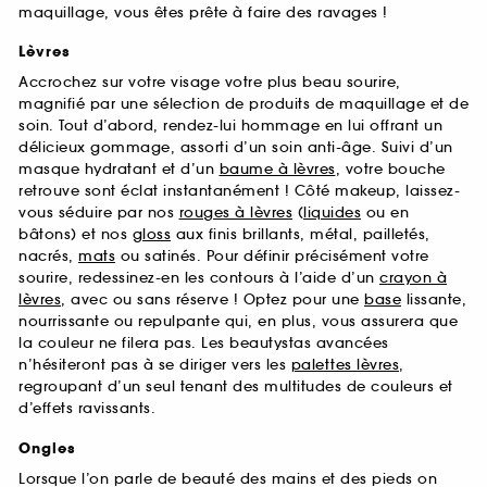
maquillage, vous êtes prête à faire des ravages !
Lèvres
Accrochez sur votre visage votre plus beau sourire,
magnifié par une sélection de produits de maquillage et de
soin. Tout d’abord, rendez-lui hommage en lui offrant un
délicieux gommage, assorti d’un soin anti-âge. Suivi d’un
masque hydratant et d’un
baume à lèvres
, votre bouche
retrouve sont éclat instantanément ! Côté makeup, laissez-
vous séduire par nos
rouges à lèvres
(
liquides
ou en
bâtons) et nos
gloss
aux finis brillants, métal, pailletés,
nacrés,
mats
ou satinés. Pour définir précisément votre
sourire, redessinez-en les contours à l’aide d’un
crayon à
lèvres
, avec ou sans réserve ! Optez pour une
base
lissante,
nourrissante ou repulpante qui, en plus, vous assurera que
la couleur ne filera pas. Les beautystas avancées
n’hésiteront pas à se diriger vers les
palettes lèvres
,
regroupant d’un seul tenant des multitudes de couleurs et
d’effets ravissants.
Ongles
Lorsque l’on parle de beauté des mains et des pieds on