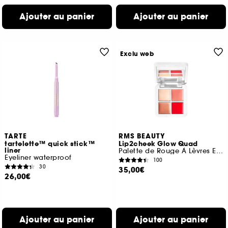
Ajouter au panier
Ajouter au panier
Exclu web
TARTE
RMS BEAUTY
tartelette™ quick stick™
Lip2cheek Glow Quad
liner
Palette de Rouge À Lèvres Et À Joues et Highlighter
Eyeliner waterproof
100
30
35,00€
26,00€
Ajouter au panier
Ajouter au panier