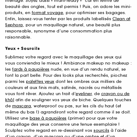
ménage. Soyez aussi « mani-ready »* car en terme de
beauté des ongles, tout est permis ! Puis, on adore les mini-
produits, en
format voyage
, pour optimiser ses bagages.
Enfin, laissez-vous tenter par les produits labellisés
Clean at
Sephora
, pour un maquillage naturel, une beauté plus
responsable, synonyme d’une consommation plus
raisonnable.
Yeux + Sourcils
Sublimez votre regard avec le maquillage des yeux qui
vous conviendra le mieux ! Ambiance makeup no makeup :
les
fards à paupières
nude, en vue d’un rendu naturel, se
font la part belle. Pour des looks plus recherchés, piochez
parmi les
palettes yeux
dont les ombres aux milliers de
couleurs et aux finis mats, satinés, nacrés ou métallisés
vous font rêver. Ajoutez un trait d’
eyeliner
, de
crayon ou de
khôl
afin de souligner vos yeux de biche. Quelques touches
de
mascara
, waterproof ou pas, sur les cils du haut (et
même du bas !) agrandiront votre regard comme il se doit.
Utilisez une
base à paupières
(primer) pour que votre
maquillage des yeux conserve une tenue exemplaire !
Sculptez votre regard en re-dessinant vos
sourcils
à l’aide
d’un crayon, d’un mascara ou d’une ombre et d’un