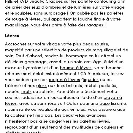
Hills et KVD Beauty. Craquez sur les
palette contouring
afin
de créer des jeux d’ombres et de lumières sur votre visage
et le sculpter, sans surdosage ! On oublie pas les
palettes
de rouge à lèvres
, qui apportent la touche finale à votre
maquillage, vous êtes prête à faire des ravages !
Lèvres
Accrochez sur votre visage votre plus beau sourire,
magnifié par une sélection de produits de maquillage et de
soin. Tout d’abord, rendez-lui hommage en lui offrant un
délicieux gommage, assorti d’un soin anti-âge. Suivi d’un
masque hydratant et d’un
baume à lèvres
, votre bouche
retrouve sont éclat instantanément ! Côté makeup, laissez-
vous séduire par nos
rouges à lèvres
(
liquides
ou en
bâtons) et nos
gloss
aux finis brillants, métal, pailletés,
nacrés,
mats
ou satinés. Pour définir précisément votre
sourire, redessinez-en les contours à l’aide d’un
crayon à
lèvres
, avec ou sans réserve ! Optez pour une
base
lissante,
nourrissante ou repulpante qui, en plus, vous assurera que
la couleur ne filera pas. Les beautystas avancées
n’hésiteront pas à se diriger vers les
palettes lèvres
,
regroupant d’un seul tenant des multitudes de couleurs et