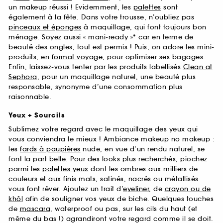
un makeup réussi ! Evidemment, les
palettes
sont
également à la fête. Dans votre trousse, n’oubliez pas
pinceaux et éponges
à maquillage, qui font toujours bon
ménage. Soyez aussi « mani-ready »* car en terme de
beauté des ongles, tout est permis ! Puis, on adore les mini-
produits, en
format voyage
, pour optimiser ses bagages.
Enfin, laissez-vous tenter par les produits labellisés
Clean at
Sephora
, pour un maquillage naturel, une beauté plus
responsable, synonyme d’une consommation plus
raisonnable.
Yeux + Sourcils
Sublimez votre regard avec le maquillage des yeux qui
vous conviendra le mieux ! Ambiance makeup no makeup :
les
fards à paupières
nude, en vue d’un rendu naturel, se
font la part belle. Pour des looks plus recherchés, piochez
parmi les
palettes yeux
dont les ombres aux milliers de
couleurs et aux finis mats, satinés, nacrés ou métallisés
vous font rêver. Ajoutez un trait d’
eyeliner
, de
crayon ou de
khôl
afin de souligner vos yeux de biche. Quelques touches
de
mascara
, waterproof ou pas, sur les cils du haut (et
même du bas !) agrandiront votre regard comme il se doit.