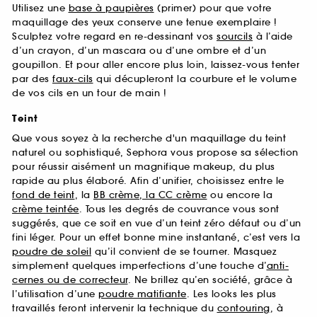
Utilisez une
base à paupières
(primer) pour que votre
maquillage des yeux conserve une tenue exemplaire !
Sculptez votre regard en re-dessinant vos
sourcils
à l’aide
d’un crayon, d’un mascara ou d’une ombre et d’un
goupillon. Et pour aller encore plus loin, laissez-vous tenter
par des
faux-cils
qui décupleront la courbure et le volume
de vos cils en un tour de main !
Teint
Que vous soyez à la recherche d'un maquillage du teint
naturel ou sophistiqué, Sephora vous propose sa sélection
pour réussir aisément un magnifique makeup, du plus
rapide au plus élaboré. Afin d’unifier, choisissez entre le
fond de teint
, la
BB crème, la CC crème
ou encore la
crème teintée
. Tous les degrés de couvrance vous sont
suggérés, que ce soit en vue d’un teint zéro défaut ou d’un
fini léger. Pour un effet bonne mine instantané, c’est vers la
poudre de soleil
qu’il convient de se tourner. Masquez
simplement quelques imperfections d’une touche d’
anti-
cernes ou de correcteur
. Ne brillez qu’en société, grâce à
l’utilisation d’une
poudre matifiante
. Les looks les plus
travaillés feront intervenir la technique du
contouring
, à