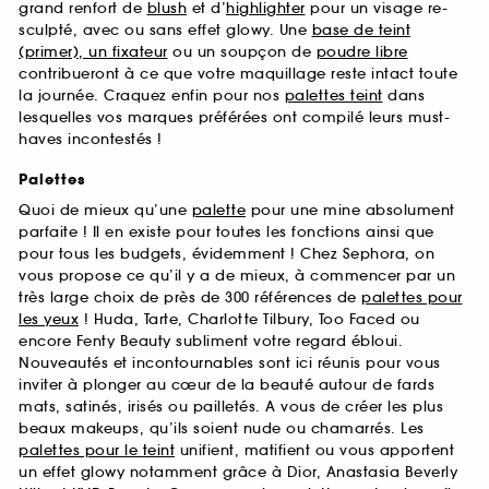
grand renfort de
blush
et d’
highlighter
pour un visage re-
sculpté, avec ou sans effet glowy. Une
base de teint
(primer), un fixateur
ou un soupçon de
poudre libre
contribueront à ce que votre maquillage reste intact toute
la journée. Craquez enfin pour nos
palettes teint
dans
lesquelles vos marques préférées ont compilé leurs must-
haves incontestés !
Palettes
Quoi de mieux qu’une
palette
pour une mine absolument
parfaite ! Il en existe pour toutes les fonctions ainsi que
pour tous les budgets, évidemment ! Chez Sephora, on
vous propose ce qu’il y a de mieux, à commencer par un
très large choix de près de 300 références de
palettes pour
les yeux
! Huda, Tarte, Charlotte Tilbury, Too Faced ou
encore Fenty Beauty subliment votre regard ébloui.
Nouveautés et incontournables sont ici réunis pour vous
inviter à plonger au cœur de la beauté autour de fards
mats, satinés, irisés ou pailletés. A vous de créer les plus
beaux makeups, qu’ils soient nude ou chamarrés. Les
palettes pour le teint
unifient, matifient ou vous apportent
un effet glowy notamment grâce à Dior, Anastasia Beverly