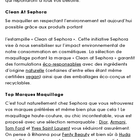
qui répondront à tous vos besoins.
Clean At Sephora
Se maquiller en respectant l’environnement est aujourd’hui
possible grâce aux produits portant
l’estampille « Clean at Sephora ». Cette initiative Sephora
vise à nous sensibiliser sur l’impact environnemental de
notre consommation en cosmétiques. La sélection de
maquillage portant la marque « Clean at Sephora » garantit
des formulations
éco-responsables
avec des ingrédients
d’origine
naturelle
(certaines d’entre elles étant même
certifiées
vegan
) ainsi que des emballages éco-conçus et
recyclables.
Top Marques Maquillage
C’est tout naturellement chez Sephora que vous retrouverez
vos marques préférées et même bien plus que cela ! Le
maquillage haute-couture, au chic incontestable, vous est
proposé avec une sélection remarquable :
Dior
,
Armani
,
Tom Ford
et
Yves Saint Laurent
vous séduiront assurément.
On pense à Rihanna pour
Fenty Beauty
et bien sûr à
Huda