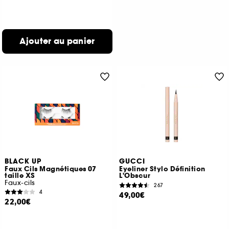
Ajouter au panier
BLACK UP
GUCCI
Faux Cils Magnétiques 07
Eyeliner Stylo Définition
taille XS
L'Obscur
Faux-cils
267
4
49,00€
22,00€