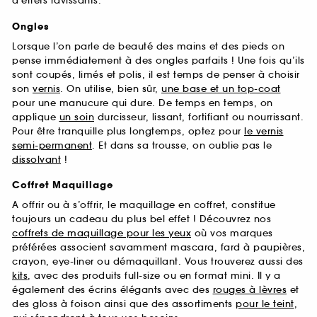
d’effets ravissants.
Ongles
Lorsque l’on parle de beauté des mains et des pieds on
pense immédiatement à des ongles parfaits ! Une fois qu’ils
sont coupés, limés et polis, il est temps de penser à choisir
son
vernis
. On utilise, bien sûr,
une base et un top-coat
pour une manucure qui dure. De temps en temps, on
applique
un soin
durcisseur, lissant, fortifiant ou nourrissant.
Pour être tranquille plus longtemps, optez pour
le vernis
semi-permanent
. Et dans sa trousse, on oublie pas le
dissolvant
!
Coffret Maquillage
A offrir ou à s’offrir, le maquillage en coffret, constitue
toujours un cadeau du plus bel effet ! Découvrez nos
coffrets de maquillage pour les yeux
où vos marques
préférées associent savamment mascara, fard à paupières,
crayon, eye-liner ou démaquillant. Vous trouverez aussi des
kits
, avec des produits full-size ou en format mini. Il y a
également des écrins élégants avec des
rouges à lèvres
et
des gloss à foison ainsi que des assortiments
pour le teint
,