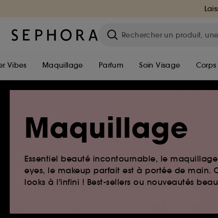
Lais
r Vibes
Maquillage
Parfum
Soin Visage
Corps
Maquillage
Essentiel beauté incontournable, le maquillage e
eyes, le makeup parfait est à portée de main. O
looks à l'infini ! Best-sellers ou nouveautés be