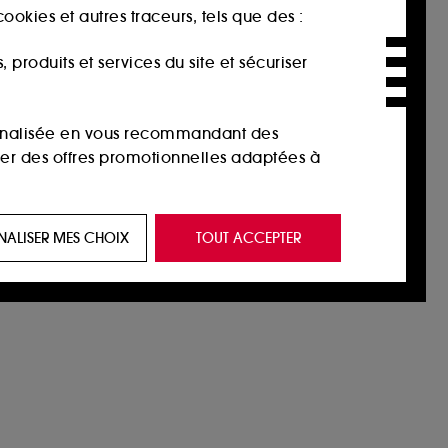
ookies et autres traceurs, tels que des :
produits et services du site et sécuriser
sonnalisée en vous recommandant des
ser des offres promotionnelles adaptées à
 de vous plaire via des publicités, y compris
NALISER MES CHOIX
TOUT ACCEPTER
e navigation, et de l'historique de vos
 de navigation sur notre site afin d’en
 les fraudes aux moyens de paiement et les