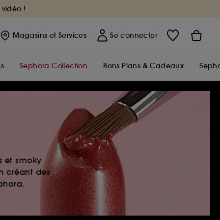
 vidéo !
Magasins
et Services
Se connecter
s
Sephora Collection
Bons Plans & Cadeaux
Sepho
es et smoky
en créant des
ephora.