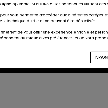
 ligne optimale, SEPHORA et ses partenaires utilisent des c
s pour vous permettre d’accéder aux différentes catégories, 
ment technique du site et ne peuvent être désactivés.
ermettent de vous offrir une expérience enrichie et per
i répondent au mieux à vos préférences, et de vous propo
ls sont utilisés pour vous présenter du contenu susceptible
PERSON
aux, sur la base des pages que vous avez consultées, de votr
 permettent de réaliser des statistiques de fréquentation et
n ligne :
ils nous permettent de lutter notamment contre