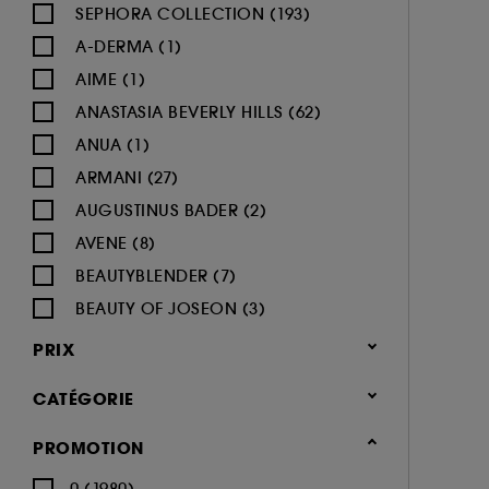
SEPHORA COLLECTION (193)
A-DERMA (1)
AIME (1)
ANASTASIA BEVERLY HILLS (62)
ANUA (1)
ARMANI (27)
AUGUSTINUS BADER (2)
AVENE (8)
BEAUTYBLENDER (7)
BEAUTY OF JOSEON (3)
BENEFIT COSMETICS (97)
PRIX
BIODERMA (9)
CATÉGORIE
BLACK UP (33)
BOBBI BROWN (60)
Maquillage
PROMOTION
BYOMA (5)
-25% sur une sélection maquillage
0 (1980)