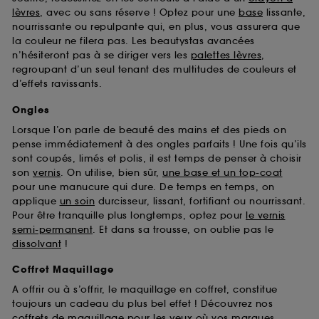
Sephora pourra associer les informations de
lèvres
, avec ou sans réserve ! Optez pour une
base
lissante,
navigation collectées par ces Cookies, pour les
nourrissante ou repulpante qui, en plus, vous assurera que
finalités acceptées, avec les données personnelles
la couleur ne filera pas. Les beautystas avancées
collectées ou générées lors de votre activité en ligne
n’hésiteront pas à se diriger vers les
palettes lèvres
,
ou en magasin. Pour refuser tous les cookies, cliques
regroupant d’un seul tenant des multitudes de couleurs et
sur "continuer sans accepter". Voous pouvez à tout
d’effets ravissants.
moment choisir de retirer votrte consentement. Si vous
souhaitez obtenir plus d'information sur les cookies
Ongles
utilisés,
cliquez
ici
.
Lorsque l’on parle de beauté des mains et des pieds on
pense immédiatement à des ongles parfaits ! Une fois qu’ils
sont coupés, limés et polis, il est temps de penser à choisir
son
vernis
. On utilise, bien sûr,
une base et un top-coat
pour une manucure qui dure. De temps en temps, on
applique
un soin
durcisseur, lissant, fortifiant ou nourrissant.
Pour être tranquille plus longtemps, optez pour
le vernis
semi-permanent
. Et dans sa trousse, on oublie pas le
dissolvant
!
Coffret Maquillage
A offrir ou à s’offrir, le maquillage en coffret, constitue
toujours un cadeau du plus bel effet ! Découvrez nos
coffrets de maquillage pour les yeux
où vos marques