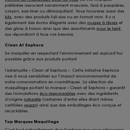
préférées associent savamment mascara, fard à paupières,
crayon, eye-liner ou démaquillant. Vous trouverez aussi des
kits
, avec des produits full-size ou en format mini. Il y a
également des écrins élégants avec des
rouges à lèvres
et
des gloss à foison ainsi que des assortiments
pour le teint
,
qui répondront à tous vos besoins.
Clean At Sephora
Se maquiller en respectant l’environnement est aujourd’hui
possible grâce aux produits portant
l’estampille « Clean at Sephora ». Cette initiative Sephora
vise à nous sensibiliser sur l’impact environnemental de
notre consommation en cosmétiques. La sélection de
maquillage portant la marque « Clean at Sephora » garantit
des formulations
éco-responsables
avec des ingrédients
d’origine
naturelle
(certaines d’entre elles étant même
certifiées
vegan
) ainsi que des emballages éco-conçus et
recyclables.
Top Marques Maquillage
C’est tout naturellement chez Sephora que vous retrouverez