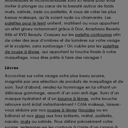
Nouveautés et incontournables sont ici réunis pour vous
d’en améliorer la performance.
inviter à plonger au cœur de la beauté autour de fards
mats, satinés, irisés ou pailletés. A vous de créer les plus
Cookies de sécurisation des paiements en ligne :
beaux makeups, qu’ils soient nude ou chamarrés. Les
ils nous permettent de lutter notamment contre les
fraudes aux moyens de paiement et les
palettes pour le teint
unifient, matifient ou vous apportent
usurpations d’identité.
un effet glowy notamment grâce à Dior, Anastasia Beverly
Hills et KVD Beauty. Craquez sur les
palette contouring
afin
Cookies fonctionnels :
il s’agit de cookies
de créer des jeux d’ombres et de lumières sur votre visage
permettant l’affichage et/ou la fourniture de
et le sculpter, sans surdosage ! On oublie pas les
palettes
certaines fonctionnalités du site, tel que les
de rouge à lèvres
, qui apportent la touche finale à votre
cookies d’authentification qui sont utilisés afin de
maquillage, vous êtes prête à faire des ravages !
vous faire bénéficier de l’authentification
prolongée vous permettant d’accéder à votre
Lèvres
compte lors de votre prochaine visite sur le site
Accrochez sur votre visage votre plus beau sourire,
sans saisir à nouveau votre identifiant et mot de
magnifié par une sélection de produits de maquillage et de
passe.
soin. Tout d’abord, rendez-lui hommage en lui offrant un
délicieux gommage, assorti d’un soin anti-âge. Suivi d’un
masque hydratant et d’un
baume à lèvres
, votre bouche
A l'exception des cookies techniques, le dépôt et la
retrouve sont éclat instantanément ! Côté makeup, laissez-
lecture de ces traceurs requiert votre accord. Vous
vous séduire par nos
rouges à lèvres
(
liquides
ou en
pouvez personnaliser vos choix concernant le dépôt
bâtons) et nos
gloss
aux finis brillants, métal, pailletés,
de ces cookies grâce au bouton "personnaliser mes
nacrés,
mats
ou satinés. Pour définir précisément votre
choix" ci-dessous ou décider de "tout accepter".
sourire, redessinez-en les contours à l’aide d’un
crayon à