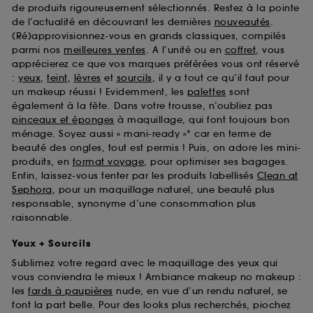
de produits rigoureusement sélectionnés. Restez à la pointe
de l’actualité en découvrant les dernières
nouveautés
.
(Ré)approvisionnez-vous en grands classiques, compilés
parmi nos
meilleures ventes
. A l’unité ou en
coffret
, vous
apprécierez ce que vos marques préférées vous ont réservé
:
yeux
,
teint
,
lèvres
et
sourcils
, il y a tout ce qu’il faut pour
un makeup réussi ! Evidemment, les
palettes
sont
également à la fête. Dans votre trousse, n’oubliez pas
pinceaux et éponges
à maquillage, qui font toujours bon
ménage. Soyez aussi « mani-ready »* car en terme de
beauté des ongles, tout est permis ! Puis, on adore les mini-
produits, en
format voyage
, pour optimiser ses bagages.
Enfin, laissez-vous tenter par les produits labellisés
Clean at
Sephora
, pour un maquillage naturel, une beauté plus
responsable, synonyme d’une consommation plus
raisonnable.
Yeux + Sourcils
Sublimez votre regard avec le maquillage des yeux qui
vous conviendra le mieux ! Ambiance makeup no makeup :
les
fards à paupières
nude, en vue d’un rendu naturel, se
font la part belle. Pour des looks plus recherchés, piochez