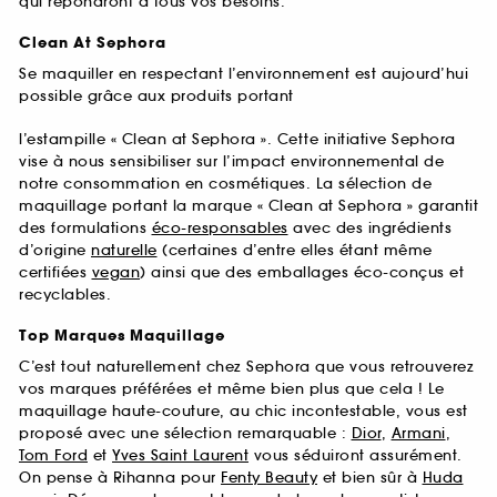
qui répondront à tous vos besoins.
Clean At Sephora
Se maquiller en respectant l’environnement est aujourd’hui
possible grâce aux produits portant
l’estampille « Clean at Sephora ». Cette initiative Sephora
vise à nous sensibiliser sur l’impact environnemental de
notre consommation en cosmétiques. La sélection de
maquillage portant la marque « Clean at Sephora » garantit
des formulations
éco-responsables
avec des ingrédients
d’origine
naturelle
(certaines d’entre elles étant même
certifiées
vegan
) ainsi que des emballages éco-conçus et
recyclables.
Top Marques Maquillage
C’est tout naturellement chez Sephora que vous retrouverez
vos marques préférées et même bien plus que cela ! Le
maquillage haute-couture, au chic incontestable, vous est
proposé avec une sélection remarquable :
Dior
,
Armani
,
Tom Ford
et
Yves Saint Laurent
vous séduiront assurément.
On pense à Rihanna pour
Fenty Beauty
et bien sûr à
Huda