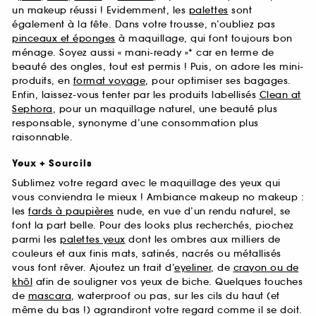
un makeup réussi ! Evidemment, les
palettes
sont
également à la fête. Dans votre trousse, n’oubliez pas
pinceaux et éponges
à maquillage, qui font toujours bon
ménage. Soyez aussi « mani-ready »* car en terme de
beauté des ongles, tout est permis ! Puis, on adore les mini-
produits, en
format voyage
, pour optimiser ses bagages.
Enfin, laissez-vous tenter par les produits labellisés
Clean at
Sephora
, pour un maquillage naturel, une beauté plus
responsable, synonyme d’une consommation plus
raisonnable.
Yeux + Sourcils
Sublimez votre regard avec le maquillage des yeux qui
vous conviendra le mieux ! Ambiance makeup no makeup :
les
fards à paupières
nude, en vue d’un rendu naturel, se
font la part belle. Pour des looks plus recherchés, piochez
parmi les
palettes yeux
dont les ombres aux milliers de
couleurs et aux finis mats, satinés, nacrés ou métallisés
vous font rêver. Ajoutez un trait d’
eyeliner
, de
crayon ou de
khôl
afin de souligner vos yeux de biche. Quelques touches
de
mascara
, waterproof ou pas, sur les cils du haut (et
même du bas !) agrandiront votre regard comme il se doit.