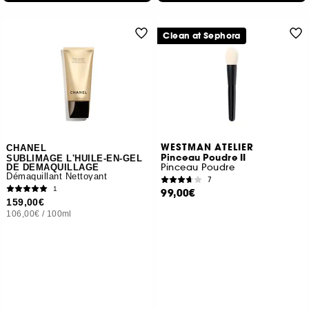
Clean at Sephora
WESTMAN ATELIER
CHANEL
Pinceau Poudre II
SUBLIMAGE L'HUILE-EN-GEL
Pinceau Poudre
DE DEMAQUILLAGE
Démaquillant Nettoyant
7
1
99,00€
159,00€
106,00€
/
100ml