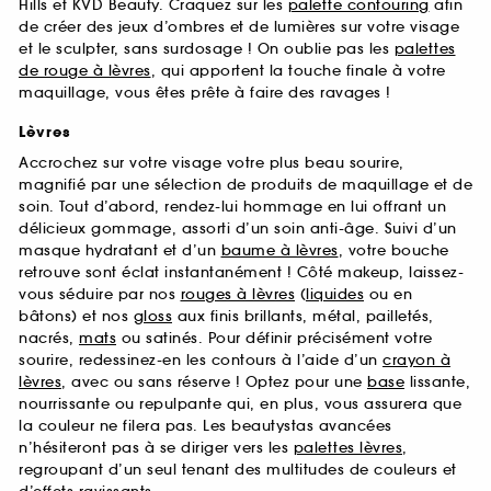
Hills et KVD Beauty. Craquez sur les
palette contouring
afin
de créer des jeux d’ombres et de lumières sur votre visage
et le sculpter, sans surdosage ! On oublie pas les
palettes
de rouge à lèvres
, qui apportent la touche finale à votre
maquillage, vous êtes prête à faire des ravages !
Lèvres
Accrochez sur votre visage votre plus beau sourire,
magnifié par une sélection de produits de maquillage et de
soin. Tout d’abord, rendez-lui hommage en lui offrant un
délicieux gommage, assorti d’un soin anti-âge. Suivi d’un
masque hydratant et d’un
baume à lèvres
, votre bouche
retrouve sont éclat instantanément ! Côté makeup, laissez-
vous séduire par nos
rouges à lèvres
(
liquides
ou en
bâtons) et nos
gloss
aux finis brillants, métal, pailletés,
nacrés,
mats
ou satinés. Pour définir précisément votre
sourire, redessinez-en les contours à l’aide d’un
crayon à
lèvres
, avec ou sans réserve ! Optez pour une
base
lissante,
nourrissante ou repulpante qui, en plus, vous assurera que
la couleur ne filera pas. Les beautystas avancées
n’hésiteront pas à se diriger vers les
palettes lèvres
,
regroupant d’un seul tenant des multitudes de couleurs et