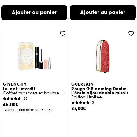
Ajouter au panier
Ajouter au panier
GIVENCHY
GUERLAIN
Le look Interdit
Rouge G Blooming Denim
L'écrin bijou double miroir
Coffret mascara et baume embellisseur de lèvres
Édition Limitée
68
5
45,00€
37,00€
Valeur totale estimée :
65,57€