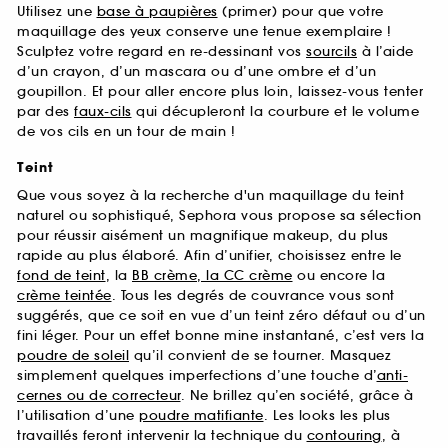
Utilisez une
base à paupières
(primer) pour que votre
maquillage des yeux conserve une tenue exemplaire !
Sculptez votre regard en re-dessinant vos
sourcils
à l’aide
d’un crayon, d’un mascara ou d’une ombre et d’un
goupillon. Et pour aller encore plus loin, laissez-vous tenter
par des
faux-cils
qui décupleront la courbure et le volume
de vos cils en un tour de main !
Teint
Que vous soyez à la recherche d'un maquillage du teint
naturel ou sophistiqué, Sephora vous propose sa sélection
pour réussir aisément un magnifique makeup, du plus
rapide au plus élaboré. Afin d’unifier, choisissez entre le
fond de teint
, la
BB crème, la CC crème
ou encore la
crème teintée
. Tous les degrés de couvrance vous sont
suggérés, que ce soit en vue d’un teint zéro défaut ou d’un
fini léger. Pour un effet bonne mine instantané, c’est vers la
poudre de soleil
qu’il convient de se tourner. Masquez
simplement quelques imperfections d’une touche d’
anti-
cernes ou de correcteur
. Ne brillez qu’en société, grâce à
l’utilisation d’une
poudre matifiante
. Les looks les plus
travaillés feront intervenir la technique du
contouring
, à