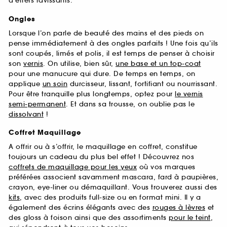
d’effets ravissants.
Ongles
Lorsque l’on parle de beauté des mains et des pieds on
pense immédiatement à des ongles parfaits ! Une fois qu’ils
sont coupés, limés et polis, il est temps de penser à choisir
son
vernis
. On utilise, bien sûr,
une base et un top-coat
pour une manucure qui dure. De temps en temps, on
applique
un soin
durcisseur, lissant, fortifiant ou nourrissant.
Pour être tranquille plus longtemps, optez pour
le vernis
semi-permanent
. Et dans sa trousse, on oublie pas le
dissolvant
!
Coffret Maquillage
A offrir ou à s’offrir, le maquillage en coffret, constitue
toujours un cadeau du plus bel effet ! Découvrez nos
coffrets de maquillage pour les yeux
où vos marques
préférées associent savamment mascara, fard à paupières,
crayon, eye-liner ou démaquillant. Vous trouverez aussi des
kits
, avec des produits full-size ou en format mini. Il y a
également des écrins élégants avec des
rouges à lèvres
et
des gloss à foison ainsi que des assortiments
pour le teint
,