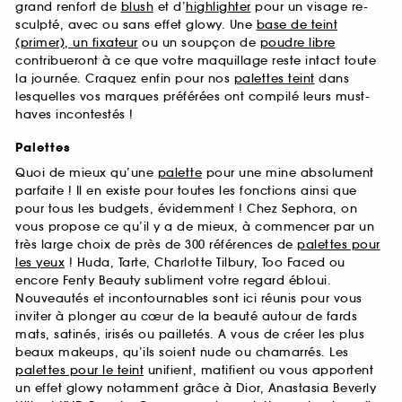
grand renfort de
blush
et d’
highlighter
pour un visage re-
sculpté, avec ou sans effet glowy. Une
base de teint
(primer), un fixateur
ou un soupçon de
poudre libre
contribueront à ce que votre maquillage reste intact toute
la journée. Craquez enfin pour nos
palettes teint
dans
lesquelles vos marques préférées ont compilé leurs must-
haves incontestés !
Palettes
Quoi de mieux qu’une
palette
pour une mine absolument
parfaite ! Il en existe pour toutes les fonctions ainsi que
pour tous les budgets, évidemment ! Chez Sephora, on
vous propose ce qu’il y a de mieux, à commencer par un
très large choix de près de 300 références de
palettes pour
les yeux
! Huda, Tarte, Charlotte Tilbury, Too Faced ou
encore Fenty Beauty subliment votre regard ébloui.
Nouveautés et incontournables sont ici réunis pour vous
inviter à plonger au cœur de la beauté autour de fards
mats, satinés, irisés ou pailletés. A vous de créer les plus
beaux makeups, qu’ils soient nude ou chamarrés. Les
palettes pour le teint
unifient, matifient ou vous apportent
un effet glowy notamment grâce à Dior, Anastasia Beverly