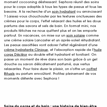
moment cocooning déstressant. Sephora réunit des soins
pour le corps adaptés à tous les types de peaux et tous les
besoins. A la recherche d'un
soin hydratant
ou amincissant
? Laissez-vous chouchouter par les textures onctueuses des
crèmes pour le corps, l'effet relaxant des huiles et les doux
parfums des savons et sels de bain. En format mini, nos
produits fétiches ne nous quittent plus et on les emporte
partout. En vacances, on mise sur un
soin solaire
comme
une crème solaire Lancaster et un après-soleil réhydratant.
Les peaux assoiffées vont adorer l'effet régénérant d'une
crème hydratante Clinique
, et l'absorption rapide de l'
huile
corps Décléor
au double effet hydratant et tonifiant. On
passe un moment de rêve dans son bain grâce à un gel
douche ou savon délicatement parfumé, aux vertus
relaxantes. Pour faire durer le plaisir, on s'offre un
coffret
Rituals
au parfum envoûtant. Profitez pleinement de vos
moments détente avec Sephora !
Soins du corps et du bain : une histoire de bien-être