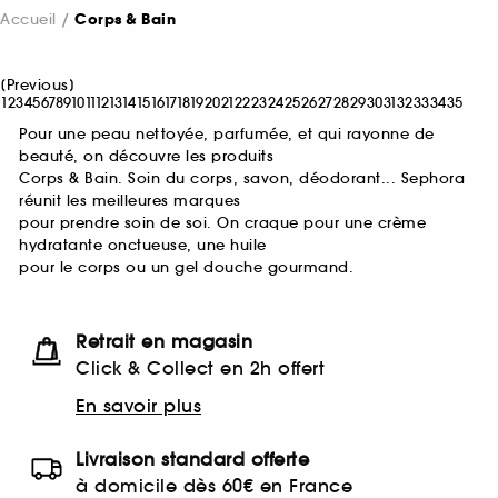
Accueil
Corps & Bain
[
Previous
]
1
2
3
4
5
6
7
8
9
10
11
12
13
14
15
16
17
18
19
20
21
22
23
24
25
26
27
28
29
30
31
32
33
34
35
Pour une peau nettoyée, parfumée, et qui rayonne de
beauté, on découvre les produits
Corps & Bain. Soin du corps, savon, déodorant... Sephora
réunit les meilleures marques
pour prendre soin de soi. On craque pour une crème
hydratante onctueuse, une huile
pour le corps ou un gel douche gourmand.
Retrait en magasin
Click & Collect en 2h offert
En savoir plus
Livraison standard offerte
à domicile dès 60€ en France