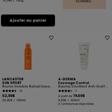
19,34€
/
100g
scintillez.
Ajouter au panier
LANCASTER
A-DERMA
SUN SPORT
Exomega Control
Brume Invisible Rafraîchissante Application Peau Mouillée SPF 30
Baume Emollient Anti-Grattage
14
3
52,00€
19,00€
À partir de
26,00€
/
100ml
9,50€
/
100ml
2 contenances disponibles