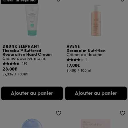
Clean at Sephora
DRUNK ELEPHANT
AVENE
Therabu™ Buttered
Xeracalm Nutrition
Reparative Hand Cream
Crème de douche
Crème pour les mains
1
190
17,00€
28,00€
3,40€
/
100ml
37,33€
/
100ml
Ajouter au panier
Ajouter au panier