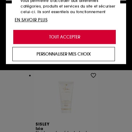
vous permettre d’accéder aux différentes
catégories, produits et services du site et sécuriser
A-DERMA
BIODERMA
Dermalibour +
Atoderm Intensive
celui-ci. Ils sont essentiels au fonctionnement
Crème isolante
Gel Moussant visage et corps relipant et apaisant
technique du site et ne peuvent être désactivés.
EN SAVOIR PLUS
17,00€
2
17,00€
/
100ml
17,50€
Cookies de personnalisation :
ils nous permettent
3,50€
/
100ml
de vous offrir une expérience enrichie et
TOUT ACCEPTER
personnalisée en vous recommandant des
produits, des services et des contenus qui
répondent au mieux à vos préférences, et de vous
PERSONNALISER MES CHOIX
Ajouter au panier
Ajouter au panier
proposer des offres promotionnelles adaptées à
votre profil.
Cookies réseaux sociaux et publicité :
ils sont
utilisés pour vous présenter du contenu susceptible
de vous plaire via des publicités, y compris sur des
sites tiers et sur les réseaux sociaux, sur la base
des pages que vous avez consultées, de votre
navigation, et de l'historique de vos interactions.
Cookies de mesure d’audience :
ils nous
permettent de réaliser des statistiques de
fréquentation et de navigation sur notre site afin
SISLEY
Izia
d’en améliorer la performance.