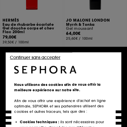
HERMÈS
JO MALONE LONDON
Eau de rhubarbe écarlate
Myrrh & Tonka
Gel douche corps et chev
Gel moussant
Flac 200ml
64,00€
79,00€
25,60€
/
100ml
39,50€
/
100ml
Continuer sans accepter
Ajouter au panier
Ajouter au panier
Nous utilisons des cookies afin de vous offrir la
meilleure expérience sur notre site.
Afin de vous offrir une expérience d’achat en ligne
optimale, SEPHORA et ses partenaires utilisent des
cookies et autres traceurs, tels que des :
Cookies techniques :
ils sont nécessaires pour