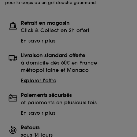
pour le corps ou un gel douche gourmand.
navigation collectées par ces Cookies, pour les
finalités acceptées, avec les données personnelles
collectées ou générées lors de votre activité en ligne
ou en magasin. Pour refuser tous les cookies, cliques
Retrait en magasin
sur "continuer sans accepter". Voous pouvez à tout
Click & Collect en 2h offert
moment choisir de retirer votrte consentement. Si vous
souhaitez obtenir plus d'information sur les cookies
En savoir plus
utilisés,
cliquez
ici
.
Livraison standard offerte
à domicile dès 60€ en France
métropolitaine et Monaco
Explorer l'offre
Paiements sécurisés
et paiements en plusieurs fois
En savoir plus
Retours
sous 14 jours