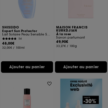
SHISEIDO
MAISON FRANCIS
KURKDJIAN
Expert Sun Protector
À la rose
Lait Solaire Peau Sensible SPF50+
Savon parfumant
54
49,90€
48,00€
33,27€
/
100g
32,00€
/
100ml
Ajouter au panier
Ajouter au panier